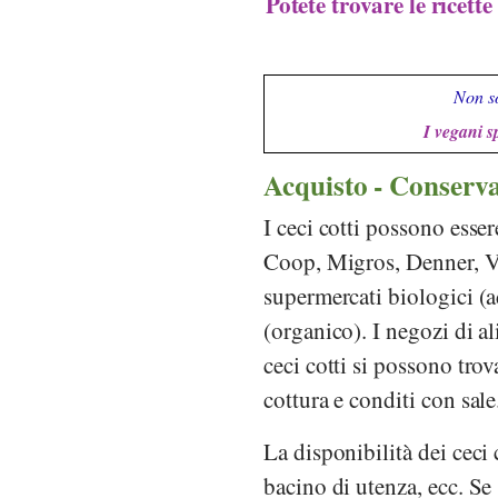
Potete trovare le ricette
Non so
I vegani s
Acquisto - Conserv
I ceci cotti possono esser
Coop
,
Migros
,
Denner
,
V
supermercati biologici (a
(organico). I negozi di al
ceci cotti si possono trov
cottura e conditi con sale
La disponibilità dei ceci
bacino di utenza, ecc. Se s