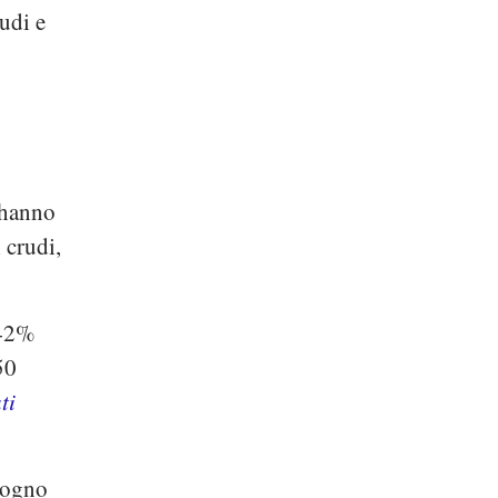
rudi e
 hanno
 crudi,
(42%
50
ti
isogno