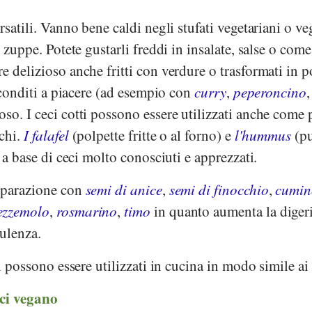
rsatili. Vanno bene caldi negli stufati vegetariani o ve
e zuppe. Potete gustarli freddi in insalate, salse o come
e delizioso anche fritti con verdure o trasformati in p
e conditi a piacere (ad esempio con
curry
,
peperoncino
so. I ceci cotti possono essere utilizzati anche come 
chi.
I falafel
(polpette fritte o al forno) e
l'hummus
(pu
i a base di ceci molto conosciuti e apprezzati.
eparazione con
semi di anice
,
semi di finocchio
,
cumin
ezzemolo
,
rosmarino
,
timo
in quanto aumenta la digeri
tulenza.
 possono essere utilizzati in cucina in modo simile ai 
eci vegano