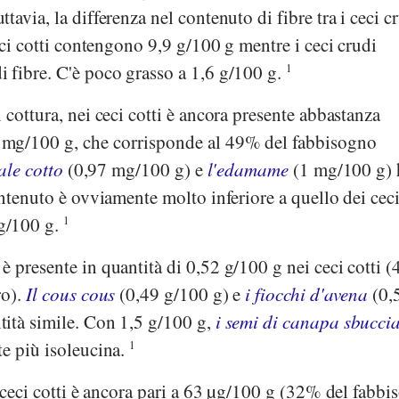
avia, la differenza nel contenuto di fibre tra i ceci c
ceci cotti contengono 9,9 g/100 g mentre i ceci crudi
 fibre. C'è poco grasso a 1,6 g/100 g.
1
 cottura, nei ceci cotti è ancora presente abbastanza
9 mg/100 g, che corrisponde al 49% del fabbisogno
rale cotto
(0,97 mg/100 g) e
l'edamame
(1 mg/100 g)
ontenuto è ovviamente molto inferiore a quello dei ceci
g/100 g.
1
è presente in quantità di 0,52 g/100 g nei ceci cotti 
ro).
Il cous cous
(0,49 g/100 g) e
i fiocchi d'avena
(0,
ità simile. Con 1,5 g/100 g,
i semi di canapa sbuccia
te più isoleucina.
1
ceci cotti è ancora pari a 63 µg/100 g (32% del fabb