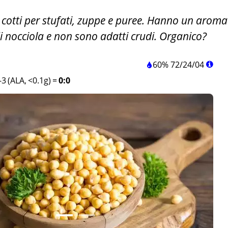
ti cotti per stufati, zuppe e puree. Hanno un aroma
i nocciola e non sono adatti crudi. Organico?
60%
72
/
24
/
04
3 (ALA, <0.1g)
=
0:0