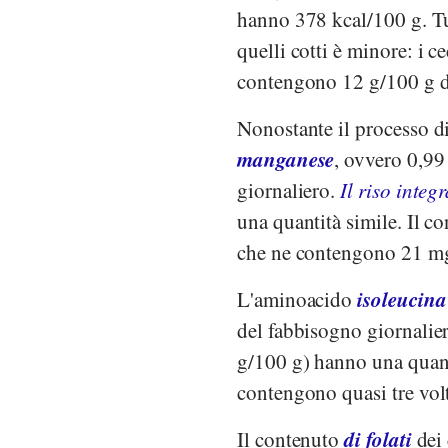
hanno 378 kcal/100 g. Tutt
quelli cotti è minore: i 
contengono 12 g/100 g di
Nonostante il processo di
manganese
, ovvero 0,9
giornaliero.
Il riso integ
una quantità simile. Il c
che ne contengono 21 m
isoleucina
L'aminoacido
del fabbisogno giornalie
g/100 g) hanno una quant
contengono quasi tre vol
di folati
Il contenuto
dei 