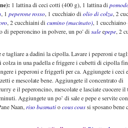
one):
1 lattina di ceci cotti (400 g), 1 lattina di
pomodo
a
, 1
peperone rosso
, 1 cucchiaio di
olio di colza
, 2 cu
oro
, 2 cucchiaini di
cumino (macinato)
, 1 cucchiaino 
co di peperoncino in polvere, un po' di
sale
e
pepe
, 2 c
e tagliare a dadini la cipolla. Lavare i peperoni e tagli
i colza in una padella e friggere i cubetti di cipolla fi
ngere i peperoni e friggerli per ca. Aggiungete i ceci e
zetti e mescolate bene. Aggiungete il concentrato di
urry e il peperoncino, mescolate e lasciate cuocere il 
minuti. Aggiungete un po’ di sale e pepe e servite co
 Pane Naan,
riso basmati
o
cous cous
si sposano bene c