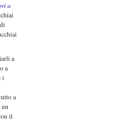
ri a
cchiai
di
ucchiai
arli a
no a
 i
tutto a
n un
on il