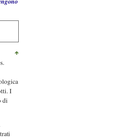
tengono
s.
iologica
ti. I
o di
l
trati