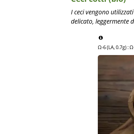
I ceci vengono utilizza
delicato, leggermente d
Ω-6 (LA, 0.7g)
:
Ω-