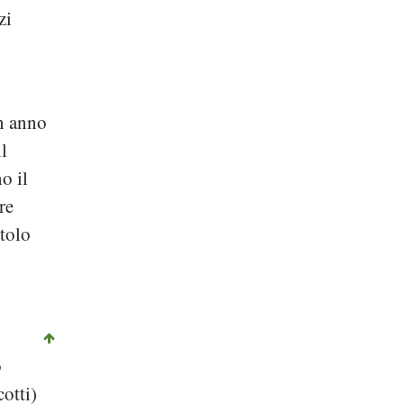
zi
un anno
l
o il
re
ttolo
o
otti)