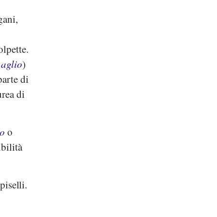
gani,
olpette.
,
aglio
)
parte di
rea di
o
o
bilità
piselli.