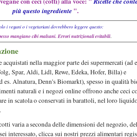
 vegane con ceci (cotti) alla voce: "
Ricette che con
più questo ingrediente
".
lo i vegani o i vegetariani dovrebbero leggere questo:
pesso mangiano cibi malsani. Errori nutrizionali evitabili
.
azione
e acquistati nella maggior parte dei supermercati (ad e
olg
,
Spar
,
Aldi
,
Lidl
,
Rewe
,
Edeka
,
Hofer
,
Billa
) e
d es.
Alnatura
,
Denn's Biomarkt
), spesso in qualità b
imenti naturali e i negozi online offrono anche ceci cot
are in scatola o conservati in barattoli, nel loro liquid
.
 cotti varia a seconda delle dimensioni del negozio, de
ei interessato, clicca sui nostri prezzi alimentari regis