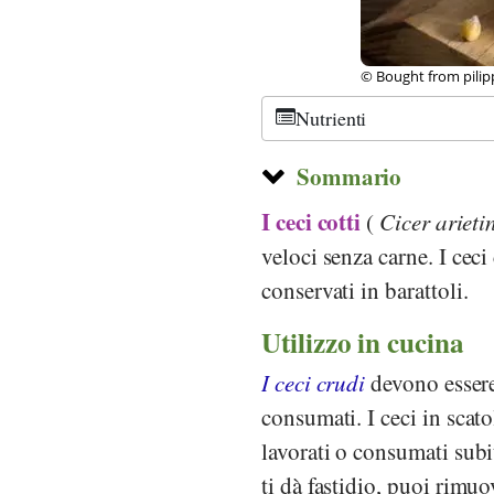
©
CC-by-sa 2.0
, Mel
Nutrienti
Sommario
I ceci cotti
(
Cicer ariet
veloci senza carne. I ceci 
conservati in barattoli.
Utilizzo in cucina
I ceci crudi
devono essere 
consumati. I ceci in scat
lavorati o consumati subit
ti dà fastidio, puoi rimuo