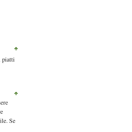
 piatti
sere
re
ile. Se