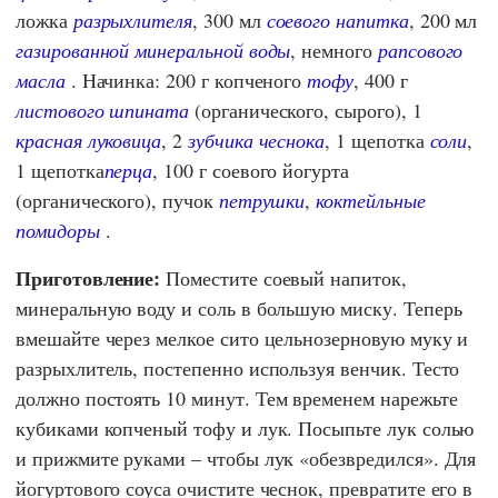
ложка
разрыхлителя
, 300 мл
соевого напитка
, 200 мл
газированной минеральной воды
, немного
рапсового
масла
. Начинка: 200 г копченого
тофу
, 400 г
листового шпината
(органического, сырого), 1
красная луковица
, 2
зубчика чеснока
, 1 щепотка
соли
,
1 щепотка
перца
, 100 г соевого йогурта
(органического), пучок
петрушки
,
коктейльные
помидоры
.
Приготовление:
Поместите соевый напиток,
минеральную воду и соль в большую миску. Теперь
вмешайте через мелкое сито цельнозерновую муку и
разрыхлитель, постепенно используя венчик.
Тесто
должно постоять 10 минут.
Тем временем нарежьте
кубиками копченый тофу и лук. Посыпьте лук солью
и прижмите руками – чтобы лук «обезвредился». Для
йогуртового соуса очистите чеснок, превратите его в