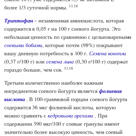
11.16
более 1/3 суточной нормы.
Триптофан
– незаменимая аминокислота, которая
содержится в 0,05 г на 100 г соевого йогурта. Это
небольшая ценность по сравнению с цельновареными
соевыми бобами
, которые почти (98%) покрывают
вашу дневную потребность в 100 г.
Семена конопли
(0,37 г/100 г) или
семена льна
(0,30 г/100 г) содержат
11.16
гораздо больше, чем соя.
Третьим количественно наиболее важным
ингредиентом соевого йогурта является
фолиевая
кислота
. В 100-граммовой порции соевого йогурта
содержится 36 мкг фолиевой кислоты, которую
можно сравнить с
кедровыми орехами
. При
содержании 390 мкг/100 г соевые гранулы имеют
значительно более высокую ценность, чем соевый