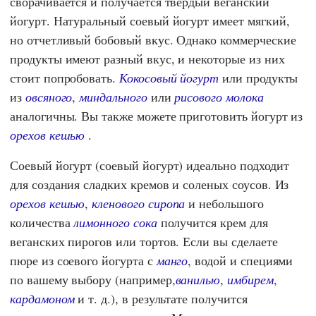
сворачивается и получается твердый веганский
йогурт. Натуральный соевый йогурт имеет мягкий,
но отчетливый бобовый вкус. Однако коммерческие
продукты имеют разный вкус, и некоторые из них
стоит попробовать.
Кокосовый йогурт
или продукты
из
овсяного
,
миндального
или
рисового молока
аналогичны. Вы также можете приготовить йогурт из
орехов кешью
.
Соевый йогурт (соевый йогурт) идеально подходит
для создания сладких кремов и соленых соусов. Из
орехов кешью
,
кленового сиропа
и небольшого
количества
лимонного сока
получится крем для
веганских пирогов или тортов. Если вы сделаете
пюре из соевого йогурта с
манго
, водой и специями
по вашему выбору (например,
ванилью
,
имбирем
,
кардамоном
и т. д.), в результате получится