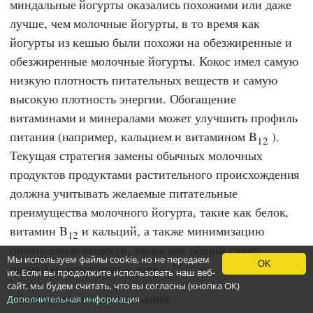
миндальные йогурты оказались похожими или даже
лучше, чем молочные йогурты, в то время как
йогурты из кешью были похожи на обезжиренные и
обезжиренные молочные йогурты. Кокос имел самую
низкую плотность питательных веществ и самую
высокую плотность энергии. Обогащение
витаминами и минералами может улучшить профиль
питания (например, кальцием и витамином B
).
12
Текущая стратегия замены обычных молочных
продуктов продуктами растительного происхождения
должна учитывать желаемые питательные
преимущества молочного йогурта, такие как белок,
витамин B
и кальций, а также минимизацию
12
питательных веществ, таких как общий сахар,
Мы используем файлы cookie, но не передаем
19
OK
натрий и насыщенные жиры.
их. Если вы продолжите использовать наш веб-
сайт, мы будем считать, что вы согласны (кнопка ОК)
Альтернативные названия
Дополнительная информация