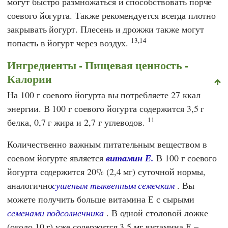
могут быстро размножаться и способствовать порче
соевого йогурта. Также рекомендуется всегда плотно
закрывать йогурт. Плесень и дрожжи также могут
13,14
попасть в йогурт через воздух.
Ингредиенты - Пищевая ценность -
Калории
На 100 г соевого йогурта вы потребляете 27 ккал
энергии. В 100 г соевого йогурта содержится 3,5 г
11
белка, 0,7 г жира и 2,7 г углеводов.
Количественно важным питательным веществом в
соевом йогурте является
витамин Е.
В 100 г соевого
йогурта содержится 20% (2,4 мг) суточной нормы,
аналогично
сушеным тыквенным семечкам
. Вы
можете получить больше витамина Е с сырыми
семенами подсолнечника
. В одной столовой ложке
(около 10 г) уже содержится 3,5 мг витамина Е –