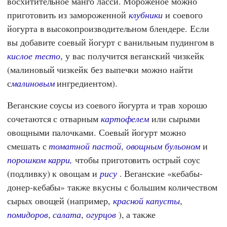
восхитительное манго ласси. Мороженое можно
приготовить из замороженной
клубники
и соевого
йогурта в высокопроизводительном блендере. Если
вы добавите соевый йогурт с ванильным пудингом в
кислое тесто
, у вас получится веганский чизкейк
(малиновый чизкейк без выпечки можно найти
с
малиновым
ингредиентом).
Веганские соусы из соевого йогурта и трав хорошо
сочетаются с отварным
картофелем
или сырыми
овощными палочками. Соевый йогурт можно
смешать с
томатной пастой
,
овощным бульоном
и
порошком карри,
чтобы приготовить острый соус
(подливку) к овощам и
рису
. Веганские «кебабы-
донер-кебабы» также вкусны с большим количеством
сырых овощей (например,
красной капусты
,
помидоров
,
салата
,
огурцов
), а также