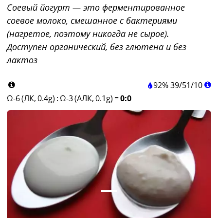
Соевый йогурт — это ферментированное
соевое молоко, смешанное с бактериями
(нагретое, поэтому никогда не сырое).
Доступен органический, без глютена и без
лактоз
92%
39
/
51
/
10
Ω-6 (ЛК, 0.4g)
:
Ω-3 (АЛК, 0.1g)
=
0:0