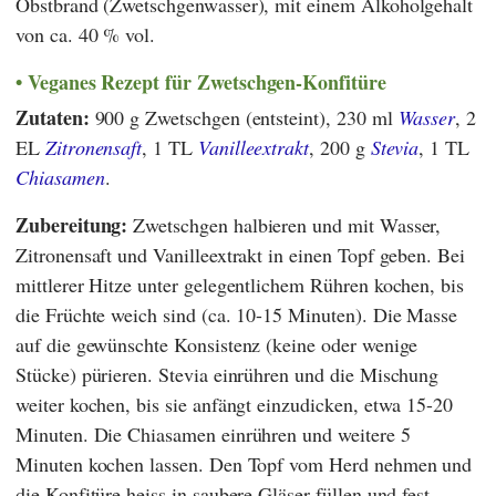
Obstbrand (Zwetschgenwasser), mit einem Alkoholgehalt
von ca. 40 % vol.
Veganes Rezept für Zwetschgen-Konfitüre
Zutaten:
900 g Zwetschgen (entsteint), 230 ml
Wasser
, 2
EL
Zitronensaft
, 1 TL
Vanilleextrakt
, 200 g
Stevia
, 1 TL
Chiasamen
.
Zubereitung:
Zwetschgen halbieren und mit Wasser,
Zitronensaft und Vanilleextrakt in einen Topf geben. Bei
mittlerer Hitze unter gelegentlichem Rühren kochen, bis
die Früchte weich sind (ca. 10-15 Minuten). Die Masse
auf die gewünschte Konsistenz (keine oder wenige
Stücke) pürieren. Stevia einrühren und die Mischung
weiter kochen, bis sie anfängt einzudicken, etwa 15-20
Minuten. Die Chiasamen einrühren und weitere 5
Minuten kochen lassen. Den Topf vom Herd nehmen und
die Konfitüre heiss in saubere Gläser füllen und fest