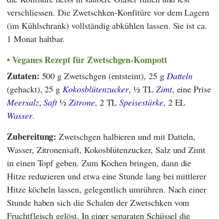
verschliessen. Die Zwetschken-Konfitüre vor dem Lagern
(im Kühlschrank) vollständig abkühlen lassen. Sie ist ca.
1 Monat haltbar.
Veganes Rezept für Zwetschgen-Kompott
Zutaten:
500 g Zwetschgen (entsteint), 25 g
Datteln
(gehackt), 25 g
Kokosblütenzucker
, ½ TL
Zimt
, eine Prise
Meersalz
,
Saft
½
Zitrone
, 2 TL
Speisestärke
, 2 EL
Wasser
.
Zubereitung:
Zwetschgen halbieren und mit Datteln,
Wasser, Zitronensaft, Kokosblütenzucker, Salz und Zimt
in einen Topf geben. Zum Kochen bringen, dann die
Hitze reduzieren und etwa eine Stunde lang bei mittlerer
Hitze köcheln lassen, gelegentlich umrühren. Nach einer
Stunde haben sich die Schalen der Zwetschken vom
Fruchtfleisch gelöst. In einer separaten Schüssel die