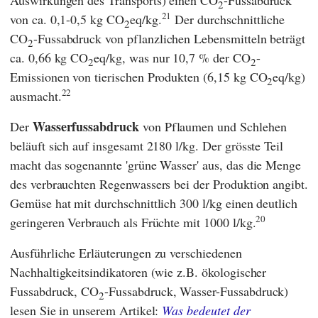
2
21
von ca. 0,1-0,5 kg CO
eq/kg.
Der durchschnittliche
2
CO
-Fussabdruck von pflanzlichen Lebensmitteln beträgt
2
ca. 0,66 kg CO
eq/kg, was nur 10,7 % der CO
-
2
2
Emissionen von tierischen Produkten (6,15 kg CO
eq/kg)
2
22
ausmacht.
Wasserfussabdruck
Der
von Pflaumen und Schlehen
beläuft sich auf insgesamt 2180 l/kg. Der grösste Teil
macht das sogenannte 'grüne Wasser' aus, das die Menge
des verbrauchten Regenwassers bei der Produktion angibt.
Gemüse hat mit durchschnittlich 300 l/kg einen deutlich
20
geringeren Verbrauch als Früchte mit 1000 l/kg.
Ausführliche Erläuterungen zu verschiedenen
Nachhaltigkeitsindikatoren (wie z.B. ökologischer
Fussabdruck, CO
-Fussabdruck, Wasser-Fussabdruck)
2
lesen Sie in unserem Artikel:
Was bedeutet der