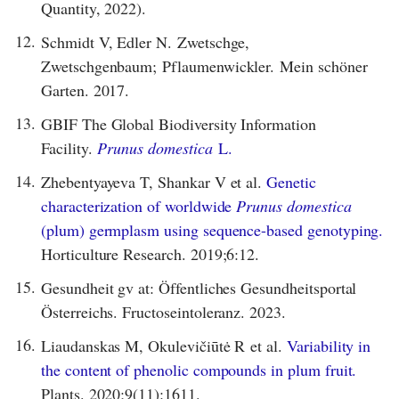
Quantity, 2022).
12.
Schmidt V, Edler N. Zwetschge,
Zwetschgenbaum; Pflaumenwickler. Mein schöner
Garten. 2017.
13.
GBIF The Global Biodiversity Information
Facility.
Prunus domestica
L.
14.
Zhebentyayeva T, Shankar V et al.
Genetic
characterization of worldwide
Prunus domestica
(plum) germplasm using sequence-based genotyping.
Horticulture Research. 2019;6:12.
15.
Gesundheit gv at: Öffentliches Gesundheitsportal
Österreichs. Fructoseintoleranz. 2023.
16.
Liaudanskas M, Okulevičiūtė R et al.
Variability in
the content of phenolic compounds in plum fruit.
Plants. 2020;9(11):1611.