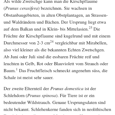
Als wilde Zwetschge kann man die Kirschpflaume
(
Prunus cerasifera
) bezeichnen. Sie wachsen in
Obstanbaugebieten, in alten Obstplantagen, an Strassen-
und Waldrändern und Bächen. Der Ursprung liegt etwa
25
auf dem Balkan und in Klein- bis Mittelasien.
Die
Früchte der Kirschpflaume sind kugelrund und mit einem
24
Durchmesser von 2-3 cm
vergleichbar mit Mirabellen,
also viel kleiner als die bekannten Echten Zwetschgen.
Ab Juni oder Juli sind die essbaren Früchte reif und
leuchten in Gelb, Rot oder Blauviolett vom Strauch oder
1
Baum.
Das Fruchtfleisch schmeckt angenehm süss, die
Schale ist meist sehr sauer.
Der zweite Elternteil der
Prunus domestica
ist der
Schlehdorn (
Prunus spinosa
). Für Tiere ist er ein
bedeutender Wildstrauch. Genaue Ursprungsdaten sind
nicht bekannt. Schlehenkerne fanden sich in neolithischen