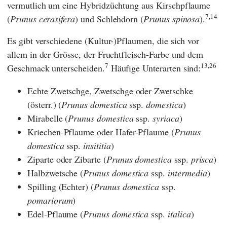
vermutlich um eine Hybridzüchtung aus Kirschpflaume
7,14
(
Prunus cerasifera
) und Schlehdorn (
Prunus spinosa
).
Es gibt verschiedene (Kultur-)Pflaumen, die sich vor
allem in der Grösse, der Fruchtfleisch-Farbe und dem
7
13,26
Geschmack unterscheiden.
Häufige Unterarten sind:
Echte Zwetschge, Zwetschge oder Zwetschke
(österr.) (
Prunus domestica
ssp.
domestica
)
Mirabelle (
Prunus domestica
ssp.
syriaca
)
Kriechen-Pflaume oder Hafer-Pflaume (
Prunus
domestica
ssp.
insititia
)
Ziparte oder Zibarte (
Prunus domestica
ssp.
prisca
)
Halbzwetsche (
Prunus domestica
ssp.
intermedia
)
Spilling (Echter) (
Prunus domestica
ssp.
pomariorum
)
Edel-Pflaume (
Prunus domestica
ssp.
italica
)