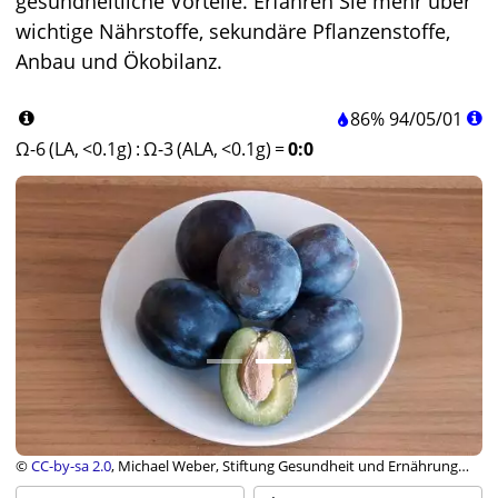
gesundheitliche Vorteile. Erfahren Sie mehr über
wichtige Nährstoffe, sekundäre Pflanzenstoffe,
Anbau und Ökobilanz.
86%
94
/
05
/
01
Ω-6 (LA, <0.1g)
:
Ω-3 (ALA, <0.1g)
=
0:0
©
CC-by-sa 2.0
, Michael Weber, Stiftung Gesundheit und Ernährung
Schweiz