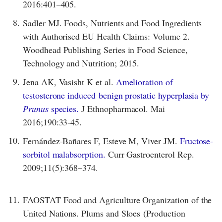
2016:401–405.
8.
Sadler MJ. Foods, Nutrients and Food Ingredients
with Authorised EU Health Claims: Volume 2.
Woodhead Publishing Series in Food Science,
Technology and Nutrition; 2015.
9.
Jena AK, Vasisht K et al.
Amelioration of
testosterone induced benign prostatic hyperplasia by
Prunus
species.
J Ethnopharmacol. Mai
2016;190:33-45.
10.
Fernández-Bañares F, Esteve M, Viver JM.
Fructose-
sorbitol malabsorption.
Curr Gastroenterol Rep.
2009;11(5):368–374.
11.
FAOSTAT Food and Agriculture Organization of the
United Nations. Plums and Sloes (Production