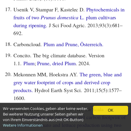
17.
Usenik V, Stampar F, Kastelec D.
Phytochemicals in
fruits of two
Prunus domestica
L. plum cultivars
during ripening.
J Sci Food Agric. 2013;93(3):681–
692.
18.
Carboncloud.
Plum and Prune, Österreich.
19.
Concito. The big climate database. Version
1.1.
Plum
;
Prune, dried Plum
. 2024.
20.
Mekonnen MM, Hoekstra AY.
The green, blue and
grey water footprint of crops and derived crop
products.
Hydrol Earth Syst Sci. 2011;15(5):1577–
1600.
21.
Pereira B de J, Cecílio Filho AB, La Scala
Wir verwenden Cookies, geben aber keine weiter.
OK
Bei weiterer Nutzung unserer Seiten gehen wir
N.
Greenhouse gas emissions and carbon footprint of
von Ihrem Einverständnis aus (mit OK-Button)
cucumber, tomato and lettuce production using two
Weitere Informationen