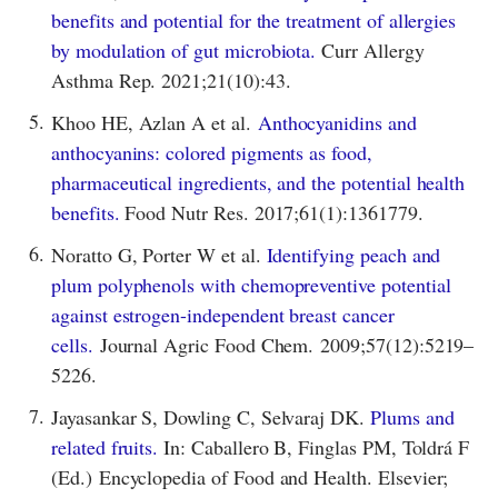
benefits and potential for the treatment of allergies
by modulation of gut microbiota.
Curr Allergy
Asthma Rep. 2021;21(10):43.
5.
Khoo HE, Azlan A et al.
Anthocyanidins and
anthocyanins: colored pigments as food,
pharmaceutical ingredients, and the potential health
benefits.
Food Nutr Res. 2017;61(1):1361779.
6.
Noratto G, Porter W et al.
Identifying peach and
plum polyphenols with chemopreventive potential
against estrogen-independent breast cancer
cells.
Journal Agric Food Chem. 2009;57(12):5219–
5226.
7.
Jayasankar S, Dowling C, Selvaraj DK.
Plums and
related fruits.
In: Caballero B, Finglas PM, Toldrá F
(Ed.) Encyclopedia of Food and Health. Elsevier;