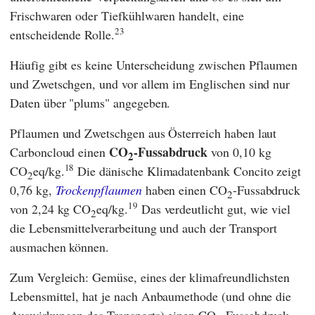
Frischwaren oder Tiefkühlwaren handelt, eine
23
entscheidende Rolle.
Häufig gibt es keine Unterscheidung zwischen Pflaumen
und Zwetschgen, und vor allem im Englischen sind nur
Daten über "plums" angegeben.
Pflaumen und Zwetschgen aus Österreich haben laut
CO
-Fussabdruck
Carboncloud
einen
von 0,10 kg
2
18
CO
eq/kg.
Die dänische Klimadatenbank
Concito
zeigt
2
0,76 kg,
Trockenpflaumen
haben einen CO
-Fussabdruck
2
19
von 2,24 kg CO
eq/kg.
Das verdeutlicht gut, wie viel
2
die Lebensmittelverarbeitung und auch der Transport
ausmachen können.
Zum Vergleich: Gemüse, eines der klimafreundlichsten
Lebensmittel, hat je nach
Anbaumethode (und ohne die
Auswirkungen des Transports) einen CO
-Fussabdruck