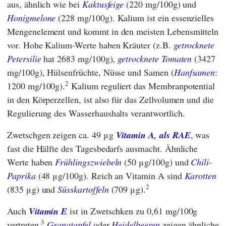
aus, ähnlich wie bei
Kaktusfeige
(220 mg/100g) und
Honigmelone
(228 mg/100g). Kalium ist ein essenzielles
Mengenelement und kommt in den meisten Lebensmitteln
vor. Hohe Kalium-Werte haben Kräuter (z.B.
getrocknete
Petersilie
hat 2683 mg/100g),
getrocknete Tomaten
(3427
mg/100g), Hülsenfrüchte, Nüsse und Samen (
Hanfsamen
:
2
1200 mg/100g).
Kalium reguliert das Membranpotential
in den Körperzellen, ist also für das Zellvolumen und die
Regulierung des Wasserhaushalts verantwortlich.
Zwetschgen zeigen ca. 49 μg
Vitamin A, als RAE
, was
fast die Hälfte des Tagesbedarfs ausmacht. Ähnliche
Werte haben
Frühlingszwiebeln
(50 μg/100g) und
Chili-
Paprika
(48 μg/100g). Reich an Vitamin A sind
Karotten
2
(835 μg) und
Süsskartoffeln
(709 μg).
Auch
Vitamin E
ist in Zwetschken zu 0,61 mg/100g
3
vertreten.
Granatapfel
oder
Heidelbeeren
zeigen ähnliche