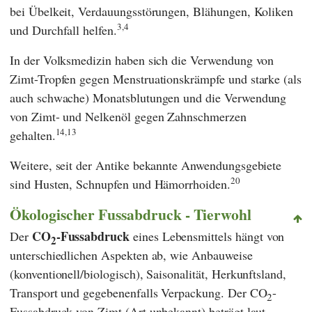
bei Übelkeit, Verdauungsstörungen, Blähungen, Koliken
3,4
und Durchfall helfen.
In der Volksmedizin haben sich die Verwendung von
Zimt-Tropfen gegen Menstruationskrämpfe und starke (als
auch schwache) Monatsblutungen und die Verwendung
von Zimt- und Nelkenöl gegen Zahnschmerzen
14,13
gehalten.
Weitere, seit der Antike bekannte Anwendungsgebiete
20
sind Husten, Schnupfen und Hämorrhoiden.
Ökologischer Fussabdruck - Tierwohl
CO
-Fussabdruck
Der
eines Lebensmittels hängt von
2
unterschiedlichen Aspekten ab, wie Anbauweise
(konventionell/biologisch), Saisonalität, Herkunftsland,
Transport und gegebenenfalls Verpackung. Der CO
-
2
Fussabdruck von Zimt (Art unbekannt) beträgt laut