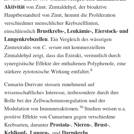
Aktivität
von Zimt. Zimtaldehyd, der bioaktive
Hauptbestandteil von Zimt, hemmt die Proliferation
verschiedener menschlicher Krebszelllinien,
Brustkrebs-, Leukämie-, Eierstock- und
einschliesslich
Lungenkrebszellen
. Ein Vergleich des wässrigen
Zimtextrakts von
C. verum
mit kommerziellem
Zimtaldehyd zeigt, dass das Extrakt, vermutlich durch
synergistische Effekte der enthaltenen Polyphenole, eine
8
stärkere zytotoxische Wirkung entfaltet.
Cumarin-Derivate stossen zunehmend auf
wissenschaftliches Interesse, insbesondere durch ihre
Rolle bei der Zellwachstumsregulation und der
30
Modulation von Immunreaktionen.
Studien weisen u.a.
positive Effekte von Cumarinen gegen verschiedene
Prostata-
Nieren-
Brust-
Krebsarten, darunter
,
,
,
Kehlkopf-
Lungen-
Darmkrebs
,
, und
,