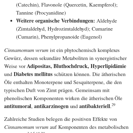
(Catechin), Flavonole (Quercetin, Kaempferol);
Tannine (Procyanidine)
Weitere organische Verbindungen:
Aldehyde
(Zimtaldehyd, Hydrozimtaldehyd); Cumarine
(Cumarin), Phenylpropanoide (Eugenol)
Cinnamomum verum
ist ein phytochemisch komplexes
Gewürz, dessen sekundäre Metaboliten in synergistischer
Adipositas, Bluthochdruck, Hyperlipidämie
Weise vor
Diabetes mellitus
und
schützen können. Die ätherischen
Öle enthalten Monoterpene und Sesquiterpene, die den
typischen Duft von Zimt prägen. Gemeinsam mit
phenolischen Komponenten wirken die ätherischen Öle
29
antitumoral
antikarzinogen
antibakteriell
,
und
.
Zahlreiche Studien belegen die positiven Effekte von
Cinnamomum verum
auf Komponenten des metabolischen