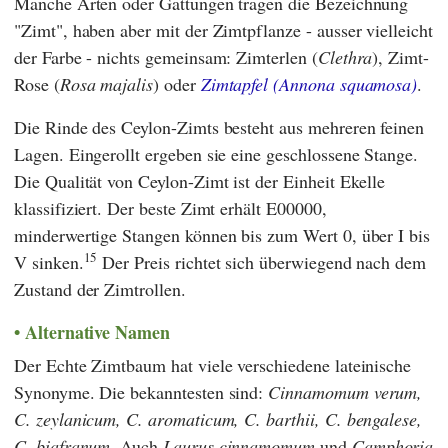
Manche Arten oder Gattungen tragen die Bezeichnung
"Zimt", haben aber mit der Zimtpflanze - ausser vielleicht
der Farbe - nichts gemeinsam: Zimterlen (
Clethra
), Zimt-
Rose (
Rosa majalis
) oder
Zimtapfel (
Annona squamosa
)
.
Die Rinde des Ceylon-Zimts besteht aus mehreren feinen
Lagen. Eingerollt ergeben sie eine geschlossene Stange.
Die Qualität von Ceylon-Zimt ist der Einheit Ekelle
klassifiziert. Der beste Zimt erhält E00000,
minderwertige Stangen können bis zum Wert 0, über I bis
15
V sinken.
Der Preis richtet sich überwiegend nach dem
Zustand der Zimtrollen.
Alternative Namen
Der Echte Zimtbaum hat viele verschiedene lateinische
Synonyme. Die bekanntesten sind:
Cinnamomum verum,
C. zeylanicum, C. aromaticum, C. barthii, C. bengalese,
C. biafranum
. Auch
Laurus cinnamomum
und
Camphoria