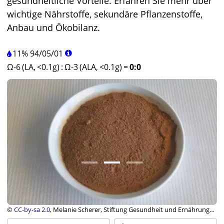
gesundheitliche Vorteile. Erfahren Sie mehr über
wichtige Nährstoffe, sekundäre Pflanzenstoffe,
Anbau und Ökobilanz.
11%
94
/
05
/
01
Ω-6 (LA, <0.1g)
:
Ω-3 (ALA, <0.1g)
=
0:0
©
CC-by-sa 2.0
, Melanie Scherer, Stiftung Gesundheit und Ernährung
Schweiz