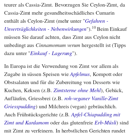
teurer als Cassia-Zimt. Bevorzugen Sie Ceylon-Zimt, da
Cassia-Zimt mehr gesundheitsschädliches Cumarin
enthält als Ceylon-Zimt (mehr unter "
Gefahren -
10
Unverträglichkeiten - Nebenwirkungen
").
Beim Einkauf
müssen Sie darauf achten, dass Zimt aus Ceylon nicht
unbedingt aus
Cinnamomum verum
hergestellt ist (Tipps
dazu unter "
Einkauf - Lagerung
").
In Europa ist die Verwendung von Zimt vor allem als
Zugabe in süssen Speisen wie
Apfelmus
, Kompott oder
Obstsalaten und für die Zubereitung von Desserts wie
Kuchen, Keksen (z.B.
Zimtsterne ohne Mehl
), Gebäck,
Aufläufen, Griessbrei (z.B.
roh-veganer Vanille-Zimt
Griesspudding
) und Milchreis (vegan) gebräuchlich.
Auch Frühstücksgerichte (z.B.
Apfel-Chiapudding mit
Zimt und Kardamom
oder das glutenfreie
Erb-Müsli
) sind
mit Zimt zu verfeinern. In herbstlichen Gerichten rundet