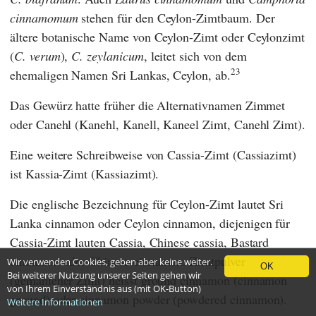
cinnamomum
stehen für den Ceylon-Zimtbaum. Der
ältere botanische Name von Ceylon-Zimt oder Ceylonzimt
(
C. verum
),
C. zeylanicum
, leitet sich von dem
23
ehemaligen Namen Sri Lankas, Ceylon, ab.
Das Gewürz hatte früher die Alternativnamen Zimmet
oder Canehl (Kanehl, Kanell, Kaneel Zimt, Canehl Zimt).
Eine weitere Schreibweise von Cassia-Zimt (Cassiazimt)
ist Kassia-Zimt (Kassiazimt).
Die englische Bezeichnung für Ceylon-Zimt lautet Sri
Lanka cinnamon oder Ceylon cinnamon, diejenigen für
Cassia-Zimt lauten Cassia, Chinese cassia, Bastard
cinnamon oder Chinese cinnamon. Zimtpulver
Wir verwenden Cookies, geben aber keine weiter.
OK
Bei weiterer Nutzung unserer Seiten gehen wir
(gemahlener Zimt) heisst ground cinnamon (cinnamon
von Ihrem Einverständnis aus (mit OK-Button)
ground) oder cinnamon powder (powdered cinnamon).
Weitere Informationen