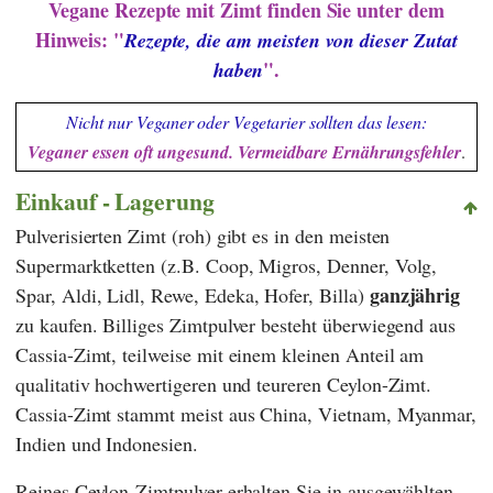
Vegane Rezepte mit Zimt finden Sie unter dem
Hinweis: "
Rezepte, die am meisten von dieser Zutat
".
haben
Nicht nur Veganer oder Vegetarier sollten das lesen:
Veganer essen oft ungesund. Vermeidbare Ernährungsfehler
.
Einkauf - Lagerung
Pulverisierten Zimt (roh) gibt es in den meisten
Supermarktketten (z.B.
Coop
,
Migros
,
Denner
,
Volg
,
ganzjährig
Spar
,
Aldi
,
Lidl
,
Rewe
,
Edeka
,
Hofer
,
Billa
)
zu kaufen. Billiges Zimtpulver besteht überwiegend aus
Cassia-Zimt, teilweise mit einem kleinen Anteil am
qualitativ hochwertigeren und teureren Ceylon-Zimt.
Cassia-Zimt stammt meist aus China, Vietnam, Myanmar,
Indien und Indonesien.
Reines Ceylon-Zimtpulver erhalten Sie in ausgewählten