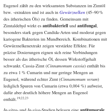
Eugenol zählt zu den wirksamsten Substanzen im Zimtöl
bzw. -extrakten und ist auch in
Gewürznelken
(45–90 %
des ätherischen Öls) zu finden. Gemeinsam mit
antibakteriell
antifungal
Zimtaldehyd wirkt es
und
,
besonders stark gegen Candida-Arten und moderat gegen
kariogene Bakterien im Mundbereich. Kombinationen mit
Gewürznelkenextrakt zeigen verstärkte Effekte. Für
präzise Dosierungen eignen sich reine Verbindungen
besser als das ätherische Öl, dessen Wirkstoffgehalt
schwankt. Cassia-Zimt (
Cinnamomum cassia
) enthält bis
zu etwa 1 % Cumarin und nur geringe Mengen an
Eugenol, während echter Zimt (
Cinnamomum verum
)
lediglich Spuren von Cumarin (etwa 0,004 %) aufweist,
dafür aber deutlich höhere Mengen an Eugenol
19,22,23
enthält.
antitumorale
In-vitro
- und
In-vivo
-Studien belegen eine