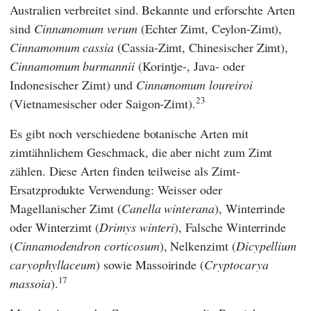
Australien verbreitet sind. Bekannte und erforschte Arten
sind
Cinnamomum verum
(Echter Zimt, Ceylon-Zimt),
Cinnamomum cassia
(Cassia-Zimt, Chinesischer Zimt),
Cinnamomum burmannii
(Korintje-, Java- oder
Indonesischer Zimt) und
Cinnamomum loureiroi
23
(Vietnamesischer oder Saigon-Zimt).
Es gibt noch verschiedene botanische Arten mit
zimtähnlichem Geschmack, die aber nicht zum Zimt
zählen. Diese Arten finden teilweise als Zimt-
Ersatzprodukte Verwendung: Weisser oder
Magellanischer Zimt (
Canella winterana
), Winterrinde
oder Winterzimt (
Drimys winteri
), Falsche Winterrinde
(
Cinnamodendron corticosum
), Nelkenzimt (
Dicypellium
caryophyllaceum
) sowie Massoirinde (
Cryptocarya
17
massoia
).