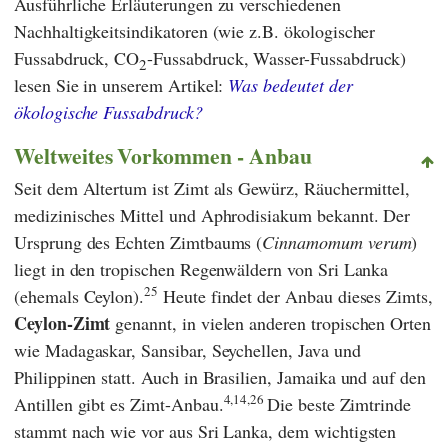
Ausführliche Erläuterungen zu verschiedenen
Nachhaltigkeitsindikatoren (wie z.B. ökologischer
Fussabdruck, CO
-Fussabdruck, Wasser-Fussabdruck)
2
lesen Sie in unserem Artikel:
Was bedeutet der
ökologische Fussabdruck?
Weltweites Vorkommen - Anbau
Seit dem Altertum ist Zimt als Gewürz, Räuchermittel,
medizinisches Mittel und Aphrodisiakum bekannt. Der
Ursprung des Echten Zimtbaums (
Cinnamomum verum
)
liegt in den tropischen Regenwäldern von Sri Lanka
25
(ehemals Ceylon).
Heute findet der Anbau dieses Zimts,
Ceylon-Zimt
genannt, in vielen anderen tropischen Orten
wie Madagaskar, Sansibar, Seychellen, Java und
Philippinen statt. Auch in Brasilien, Jamaika und auf den
4,
14,26
Antillen gibt es Zimt-Anbau.
Die beste Zimtrinde
stammt nach wie vor aus Sri Lanka, dem wichtigsten