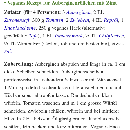
Veganes Rezept für Auberginenröllchen mit Zimt
Zutaten (für 4 Personen):
3
Auberginen
, 2 EL
Zitronensaft
, 300 g
Tomaten
, 2
Zwiebeln
, 4 EL
Rapsöl
, 1
Knoblauchzehe
, 250 g veganes Hack (alternativ:
gewürfelter
Tofu
), 1 EL
Tomatenmark
, ½ TL
Chiliflocken
,
½ TL Zimtpulver (Ceylon, roh und am besten bio), etwas
Salz
.
Zubereitung:
Auberginen abspülen und längs in ca. 1 cm
dicke Scheiben schneiden. Auberginenscheiben
portionsweise in kochendem Salzwasser mit Zitronensaft
1 Min. sprudelnd kochen lassen. Herausnehmen und auf
Küchenpapier abtropfen lassen. Randscheiben klein
würfeln. Tomaten waschen und in 1 cm grosse Würfel
schneiden. Zwiebeln schälen, würfeln und bei mittlerer
Hitze in 2 EL heissem Öl glasig braten. Knoblauchzehe
schälen, fein hacken und kurz mitbraten. Veganes Hack