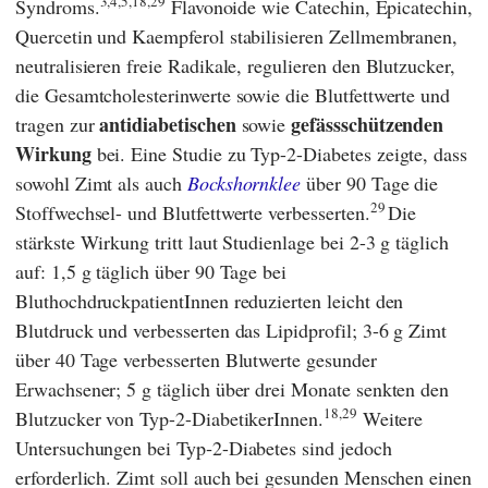
3,4,5,18,29
Syndroms.
Flavonoide wie Catechin, Epicatechin,
Quercetin und Kaempferol stabilisieren Zellmembranen,
neutralisieren freie Radikale, regulieren den Blutzucker,
die Gesamtcholesterinwerte sowie die Blutfettwerte und
antidiabetischen
gefässschützenden
tragen zur
sowie
Wirkung
bei. Eine Studie zu Typ-2-Diabetes zeigte, dass
sowohl Zimt als auch
Bockshornklee
über 90 Tage die
29
Stoffwechsel- und Blutfettwerte verbesserten.
Die
stärkste Wirkung tritt laut Studienlage bei 2-3 g täglich
auf: 1,5 g täglich über 90 Tage bei
BluthochdruckpatientInnen reduzierten leicht den
Blutdruck und verbesserten das Lipidprofil; 3-6 g Zimt
über 40 Tage verbesserten Blutwerte gesunder
Erwachsener; 5 g täglich über drei Monate senkten den
18,29
Blutzucker von Typ-2-DiabetikerInnen.
Weitere
Untersuchungen bei Typ‑2-Diabetes sind jedoch
erforderlich. Zimt soll auch bei gesunden Menschen einen