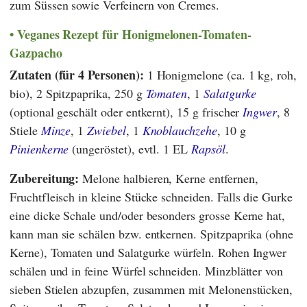
zum Süssen sowie Verfeinern von Cremes.
Veganes Rezept für Honigmelonen-Tomaten-
Gazpacho
Zutaten (für 4 Personen):
1 Honigmelone (ca. 1 kg, roh,
bio), 2 Spitzpaprika, 250 g
Tomaten
, 1
Salatgurke
(optional geschält oder entkernt), 15 g frischer
Ingwer
, 8
Stiele
Minze
, 1
Zwiebel
, 1
Knoblauchzehe
, 10 g
Pinienkerne
(ungeröstet), evtl. 1 EL
Rapsöl
.
Zubereitung:
Melone halbieren, Kerne entfernen,
Fruchtfleisch in kleine Stücke schneiden. Falls die Gurke
eine dicke Schale und/oder besonders grosse Kerne hat,
kann man sie schälen bzw. entkernen. Spitzpaprika (ohne
Kerne), Tomaten und Salatgurke würfeln. Rohen Ingwer
schälen und in feine Würfel schneiden. Minzblätter von
sieben Stielen abzupfen, zusammen mit Melonenstücken,