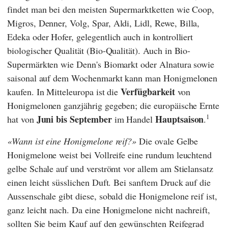
findet man bei den meisten Supermarktketten wie
Coop
,
Migros
,
Denner
,
Volg
,
Spar
,
Aldi
,
Lidl
,
Rewe
,
Billa
,
Edeka
oder
Hofer
, gelegentlich auch in kontrolliert
biologischer Qualität (Bio-Qualität). Auch in Bio-
Supermärkten wie
Denn's Biomarkt
oder
Alnatura
sowie
saisonal auf dem Wochenmarkt kann man Honigmelonen
Verfügbarkeit
kaufen. In Mitteleuropa ist die
von
Honigmelonen ganzjährig gegeben; die europäische Ernte
1
Juni bis September
Hauptsaison
hat von
im Handel
.
Wann ist eine Honigmelone reif?
Die ovale Gelbe
Honigmelone weist bei Vollreife eine rundum leuchtend
gelbe Schale auf und verströmt vor allem am Stielansatz
einen leicht süsslichen Duft. Bei sanftem Druck auf die
Aussenschale gibt diese, sobald die Honigmelone reif ist,
ganz leicht nach. Da eine Honigmelone nicht nachreift,
sollten Sie beim Kauf auf den gewünschten Reifegrad