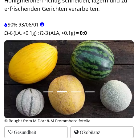
Honigmelonen richtig schneiden, lagern und zu
erfrischenden Gerichten verarbeiten.
90%
93
/
06
/
01
Ω-6 (LA, <0.1g)
:
Ω-3 (ALA, <0.1g)
=
0:0
© Bought from M.Dörr & M.Frommherz, fotolia
Gesundheit
Ökobilanz