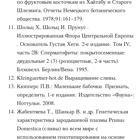
по фруктовым косточкам из Хайтабу и Старого
Шлезвига. Отчеты Немецкого ботанического
общества. 1978;91:161–179.
Шольц Х, Шольц И. Прунус
.
Иллюстрированная Флора Центральной Европы
.
Основатель Густав Хеги. 2-е издание. Том IV,
часть 2B: Сперматофиты: покрытосеменные:
двудольные 2 (3) (розоцветные, 2-я часть).
Блэквелл. Берлин/Вена. 1995.
Kleingaertner-hot.de Выращивание сливы.
Кюпперс П.В.: Маленькие бабочки. Признать,
определить. 1-е издание. Издательство «Фауна»:
Ноттульн. 2008.
Жабентяева Т., Шанкар В. и др. Генетическая
характеристика зародышевой плазмы Prunus
Domestica (сливы) во всем мире с
использованием генотипирования на основе