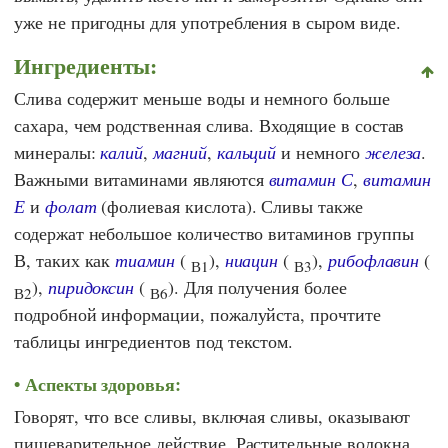
уже не пригодны для употребления в сыром виде.
Ингредиенты:
Слива содержит меньше воды и немного больше
сахара, чем родственная слива. Входящие в состав
минералы:
калий
,
магний
,
кальций
и немного
железа
.
Важными витаминами являются
витамин С
,
витамин
Е
и
фолат
(фолиевая кислота). Сливы также
содержат небольшое количество витаминов группы
В, таких как
тиамин
(
),
ниацин
(
),
рибофлавин
(
В1
В3
),
пиридоксин
(
). Для получения более
В2
В6
подробной информации, пожалуйста, прочтите
таблицы ингредиентов под текстом.
Аспекты здоровья:
Говорят, что все сливы, включая сливы, оказывают
пищеварительное действие. Растительные волокна