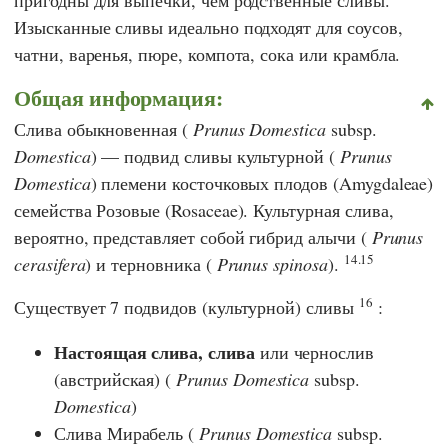
Изысканные сливы идеально подходят для соусов,
чатни, варенья, пюре, компота, сока или крамбла.
Общая информация:
Слива обыкновенная (
Prunus Domestica
subsp.
Domestica
) — подвид сливы культурной (
Prunus
Domestica
) племени косточковых плодов (Amygdaleae)
семейства Розовые (Rosaceae). Культурная слива,
вероятно, представляет собой гибрид алычи (
Prunus
14.15
cerasifera
) и терновника (
Prunus spinosa
).
16
Существует 7 подвидов (культурной) сливы
:
Настоящая слива, слива
или чернослив
(австрийская) (
Prunus Domestica
subsp.
Domestica
)
Слива Мирабель (
Prunus Domestica
subsp.