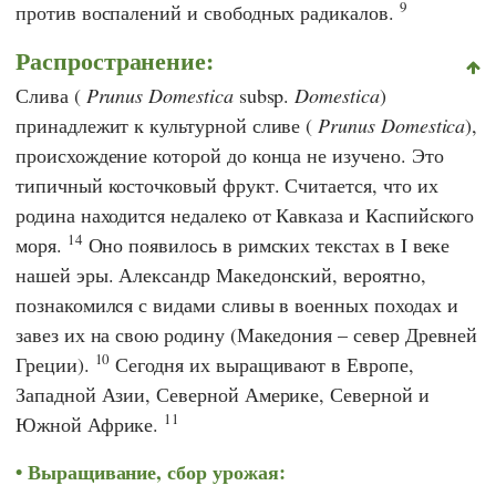
9
против воспалений и свободных радикалов.
Распространение:
Слива (
Prunus Domestica
subsp.
Domestica
)
принадлежит к культурной сливе (
Prunus Domestica
),
происхождение которой до конца не изучено. Это
типичный косточковый фрукт. Считается, что их
родина находится недалеко от Кавказа и Каспийского
14
моря.
Оно появилось в римских текстах в I веке
нашей эры. Александр Македонский, вероятно,
познакомился с видами сливы в военных походах и
завез их на свою родину (Македония – север Древней
10
Греции).
Сегодня их выращивают в Европе,
Западной Азии, Северной Америке, Северной и
11
Южной Африке.
Выращивание, сбор урожая: