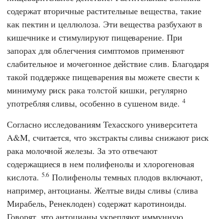
содержат вторичные растительные вещества, такие
как пектин и целлюлоза. Эти вещества разбухают в
кишечнике и стимулируют пищеварение. При
запорах для облегчения симптомов применяют
слабительное и мочегонное действие слив. Благодаря
такой поддержке пищеварения вы можете свести к
минимуму риск рака толстой кишки, регулярно
4
употребляя сливы, особенно в сушеном виде.
Согласно исследованиям
Техасского университета
A&M,
считается, что экстракты сливы снижают риск
рака молочной железы. За это отвечают
содержащиеся в нем полифенолы и хлорогеновая
5.6
кислота.
Полифенолы темных плодов включают,
например, антоцианы. Желтые виды сливы (слива
Мирабель, Ренеклоден) содержат каротиноиды.
Говорят, что антоцианы укрепляют иммунную