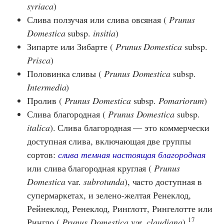
syriaca
)
Слива ползучая или слива овсяная (
Prunus
Domestica
subsp.
insitia
)
Зипарте или Зибарте (
Prunus Domestica
subsp.
Prisca
)
Половинка сливы (
Prunus Domestica
subsp.
Intermedia
)
Пролив (
Prunus Domestica
subsp.
Pomariorum
)
Слива благородная (
Prunus Domestica
subsp.
italica
). Слива благородная — это коммерчески
доступная слива, включающая две группы
сортов:
слива темная настоящая благородная
или слива благородная круглая (
Prunus
Domestica
var.
subrotunda
), часто доступная в
супермаркетах, и зелено-желтая Ренеклод,
Рейнеклод, Ренеклод, Ринглотт, Рингелотте или
17
Рингло (
Prunus Domestica
var.
claudiana
)
,