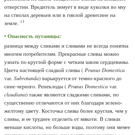
отверстии. Вредитель зимует в виде куколки во мху
на стволах деревьев или в гнилой древесине на
13
земле.
Опасность путаницы:
разница между сливами и сливами не всегда понятна
многим потребителям. Прекрасные сливы можно
узнать по круглой форме с четким швом сердцевины.
Цвета настоящей сладкой сливы (
Prunus Domestica
var.
Subrotunda
) варьируется от темно-красного до
сине-черного. Ренеклоды (
Prunus Domestica
var.
claudiana
) также являются сладкими сливами, но
существенно отличаются от них благодаря зелено-
желтому цвету. Косточка сливы более круглая, чем у
сливы, и ее труднее отделить от мякоти. В сливах
меньше кислоты, но больше воды, поэтому они менее
пригодны для выпечки, чем родственные сливы.