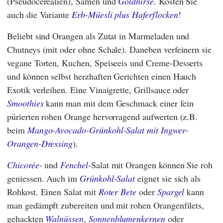
(Pseudocerealien), Samen und
Goldhirse
. Kosten Sie
auch die Variante
Erb-Müesli plus Haferflocken
!
Beliebt sind Orangen als Zutat in Marmeladen und
Chutneys (mit oder ohne Schale). Daneben verfeinern sie
vegane Torten, Kuchen, Speiseeis und Creme-Desserts
und können selbst herzhaften Gerichten einen Hauch
Exotik verleihen. Eine Vinaigrette, Grillsauce oder
Smoothies
kann man mit dem Geschmack einer fein
pürierten rohen Orange hervorragend aufwerten (z.B.
beim
Mango-Avocado-Grünkohl-Salat mit Ingwer-
Orangen-Dressing
).
Chicorée
- und
Fenchel
-Salat mit Orangen können Sie roh
geniessen. Auch im
Grünkohl-Salat
eignet sie sich als
Rohkost. Einen Salat mit
Roter Bete
oder
Spargel
kann
man gedämpft zubereiten und mit rohen Orangenfilets,
gehackten
Walnüssen
,
Sonnenblumenkernen
oder