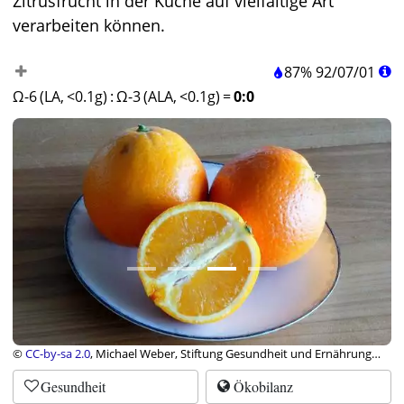
Zitrusfrucht in der Küche auf vielfältige Art
verarbeiten können.
87%
92
/
07
/
01
Ω-6 (LA, <0.1g)
:
Ω-3 (ALA, <0.1g)
=
0:0
©
CC-by-sa 2.0
, Michael Weber, Stiftung Gesundheit und Ernährung
Schweiz
Gesundheit
Ökobilanz