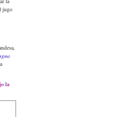
ar la
l jugo
landesa,
agua
ta
o la