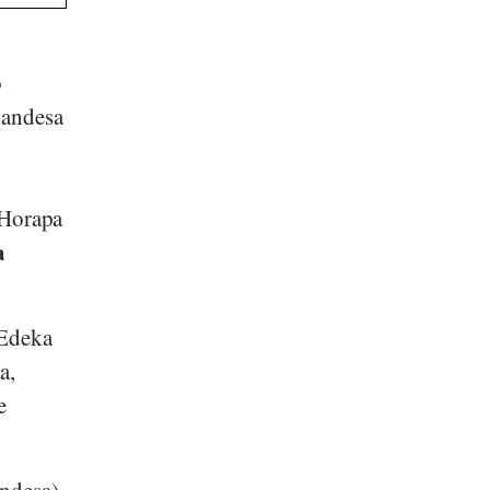
o
landesa
 'Horapa
a
Edeka
ra
,
e
andesa)