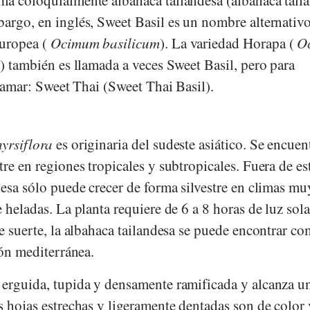
bargo, en inglés, Sweet Basil es un nombre alternativ
europea (
Ocimum basilicum
). La variedad Horapa (
O
a
) también es llamada a veces Sweet Basil, pero para
 llamar: Sweet Thai (Sweet Thai Basil).
hyrsiflora
es originaria del sudeste asiático. Se encuen
tre en regiones tropicales y subtropicales. Fuera de es
desa sólo puede crecer de forma silvestre en climas mu
e heladas. La planta requiere de 6 a 8 horas de luz sol
suerte, la albahaca tailandesa se puede encontrar c
ión mediterránea.
 erguida, tupida y densamente ramificada y alcanza u
s hojas estrechas y ligeramente dentadas son de color