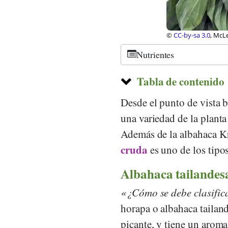
©
CC-by-sa 3.0
, McL
Nutrientes
Tabla de contenido
Desde el punto de vista 
una variedad de la plant
Además de la albahaca K
cruda
es uno de los tipo
Albahaca tailandesa
¿Cómo se debe clasific
horapa o albahaca tailand
picante, y tiene un aroma