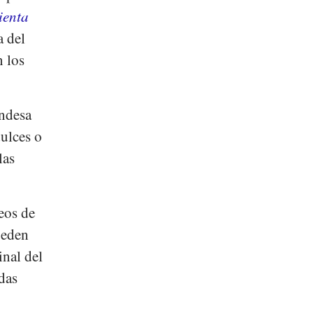
ienta
a del
n los
andesa
dulces o
las
eos de
pueden
inal del
das