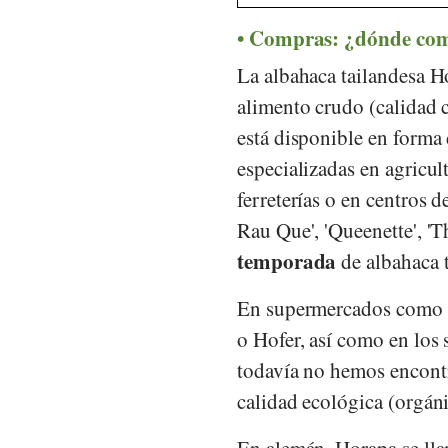
Compras: ¿dónde co
La albahaca tailandesa H
alimento crudo (calidad c
está disponible en forma 
especializadas en agricul
ferreterías o en centros d
Rau Que', 'Queenette', 'T
temporada
de albahaca t
En supermercados como
o
Hofer
, así como en lo
todavía no hemos encontr
calidad ecológica (orgáni
En alemán, Horapa se lla