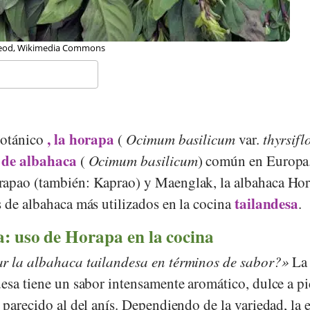
eod, Wikimedia Commons
, la horapa
botánico
(
Ocimum basilicum
var.
thyrsifl
de albahaca
a
(
Ocimum basilicum
) común en Europa
rapao (también: Kaprao) y Maenglak, la albahaca Ho
tailandesa
s de albahaca más utilizados en la cocina
.
: uso de Horapa en la cocina
ar la albahaca tailandesa en términos de sabor?
La
esa tiene un sabor intensamente aromático, dulce a pi
 parecido al del anís. Dependiendo de la variedad, la 