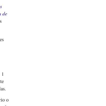
s
a de
s
es
; 1
te
das.
rio o