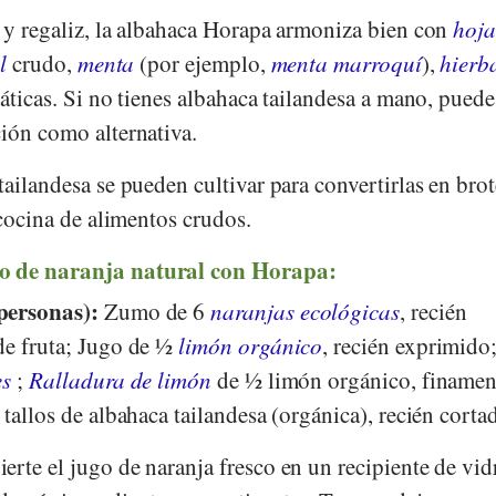
s y regaliz, la albahaca Horapa armoniza bien con
hoja
l
crudo,
menta
(por ejemplo,
menta marroquí
),
hierb
iáticas. Si no tienes albahaca tailandesa a mano, puede
ón como alternativa.
tailandesa se pueden cultivar para convertirlas en brot
 cocina de alimentos crudos.
o de naranja natural con Horapa:
personas):
Zumo de 6
naranjas ecológicas
, recién
de fruta; Jugo de ½
limón orgánico
, recién exprimido
es
;
Ralladura de limón
de ½ limón orgánico, finamen
 tallos de albahaca tailandesa (orgánica), recién corta
erte el jugo de naranja fresco en un recipiente de vid