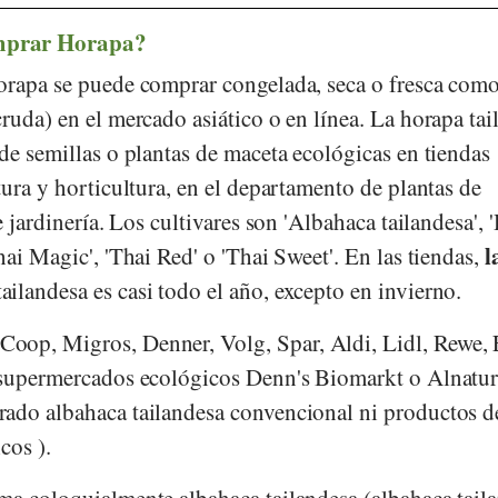
mprar Horapa?
orapa se puede comprar congelada, seca o fresca com
ruda) en el mercado asiático o en línea. La horapa tai
de semillas o plantas de maceta ecológicas en tiendas
tura y horticultura, en el departamento de plantas de
e jardinería. Los cultivares son 'Albahaca tailandesa',
l
hai Magic', 'Thai Red' o 'Thai Sweet'. En las tiendas,
ailandesa es casi todo el año, excepto en invierno.
Coop
,
Migros
,
Denner
,
Volg
,
Spar
,
Aldi
,
Lidl
,
Rewe
,
s supermercados ecológicos
Denn's Biomarkt
o
Alnatu
ado albahaca tailandesa convencional ni productos d
cos ).
ma coloquialmente albahaca tailandesa (albahaca tail