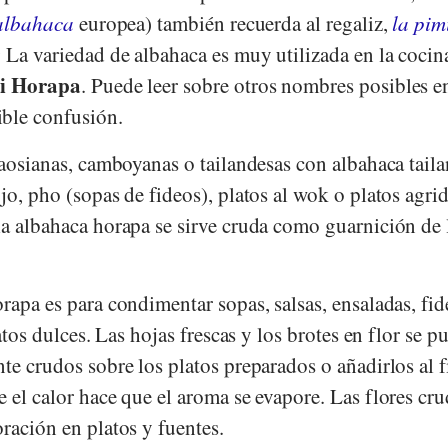
albahaca
europea) también recuerda al regaliz,
la pim
1
La variedad de albahaca es muy utilizada en la cocin
i Horapa
. Puede leer sobre otros nombres posibles e
ble confusión.
laosianas, camboyanas o tailandesas con albahaca tail
jo, pho (sopas de fideos), platos al wok o platos agri
la albahaca horapa se sirve cruda como guarnición de 
rapa es para condimentar sopas, salsas, ensaladas, fid
latos dulces. Las hojas frescas y los brotes en flor se 
te crudos sobre los platos preparados o añadirlos al f
 el calor hace que el aroma se evapore. Las flores cru
ración en platos y fuentes.