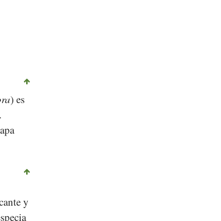
ora
) es
.
rapa
cante y
especia