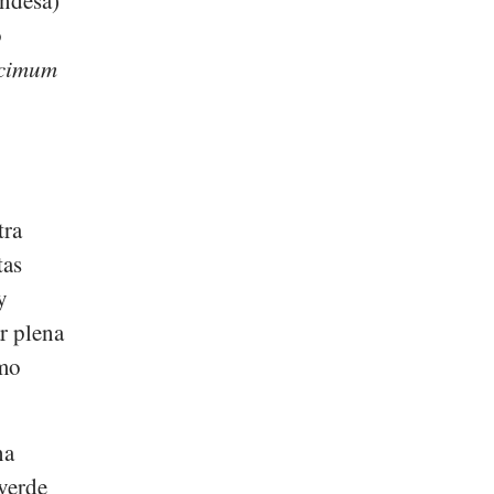
o
cimum
tra
tas
y
ar plena
omo
na
 verde