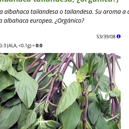
a albahaca tailandesa o tailandesa. Su aroma a a
 la albahaca europea. ¿Orgánico?
53
/
39
/
08
Ω-3 (ALA, <0.1g)
=
0:0