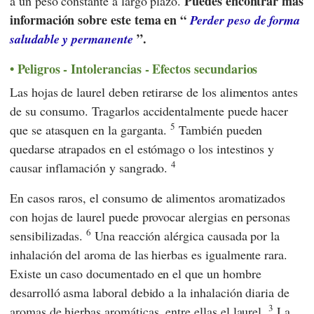
Puedes encontrar más
a un peso constante a largo plazo.
información sobre este tema en “
Perder peso de forma
”.
saludable y permanente
Peligros - Intolerancias - Efectos secundarios
Las hojas de laurel deben retirarse de los alimentos antes
de su consumo. Tragarlos accidentalmente puede hacer
5
que se atasquen en la garganta.
También pueden
quedarse atrapados en el estómago o los intestinos y
4
causar inflamación y sangrado.
En casos raros, el consumo de alimentos aromatizados
con hojas de laurel puede provocar alergias en personas
6
sensibilizadas.
Una reacción alérgica causada por la
inhalación del aroma de las hierbas es igualmente rara.
Existe un caso documentado en el que un hombre
desarrolló asma laboral debido a la inhalación diaria de
3
aromas de hierbas aromáticas, entre ellas el laurel.
La