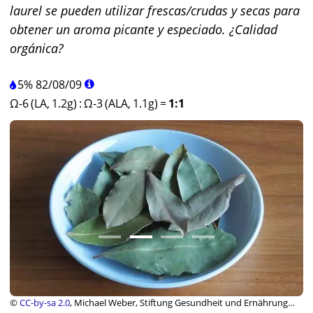
laurel se pueden utilizar frescas/crudas y secas para
obtener un aroma picante y especiado. ¿Calidad
orgánica?
5%
82
/
08
/
09
Ω-6 (LA, 1.2g)
:
Ω-3 (ALA, 1.1g)
=
1:1
©
CC-by-sa 2.0
, Michael Weber, Stiftung Gesundheit und Ernährung