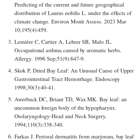
Predicting of the current and future geographical
distribution of Laurus nobilis L. under the effects of
climate change. Environ Monit Assess. 2023 Mar
10;195(4):459.
3.
Lemière C, Cartier A, Lehrer SB, Malo JL.
Occupational asthma caused by aromatic herbs.
Allergy. 1996 Sep;51(9):647-9.
4.
Skok P, Dried Bay Leaf: An Unusual Cause of Upper
Gastrointestinal Tract Hemorrhage. Endoscopy
1998;30(3):40-41.
5.
Awerbuck DC, Briant TD, Wax MK. Bay leaf: an
uncommon foreign body of the hypopharynx.
Otolaryngology-Head and Neck Surgery.
1994;110(3):338-340.
6.
Farkas J. Perioral dermatitis from marjoram, bay leaf