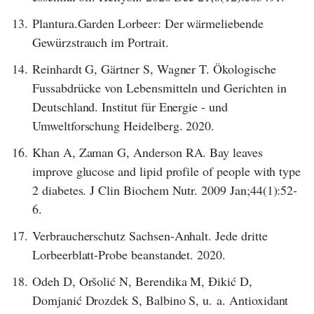
13.
Plantura.Garden Lorbeer: Der wärmeliebende
Gewürzstrauch im Portrait.
14.
Reinhardt G, Gärtner S, Wagner T. Ökologische
Fussabdrücke von Lebensmitteln und Gerichten in
Deutschland. Institut für Energie - und
Umweltforschung Heidelberg. 2020.
16.
Khan A, Zaman G, Anderson RA. Bay leaves
improve glucose and lipid profile of people with type
2 diabetes. J Clin Biochem Nutr. 2009 Jan;44(1):52-
6.
17.
Verbraucherschutz Sachsen-Anhalt. Jede dritte
Lorbeerblatt-Probe beanstandet. 2020.
18.
Odeh D, Oršolić N, Berendika M, Đikić D,
Domjanić Drozdek S, Balbino S, u. a. Antioxidant