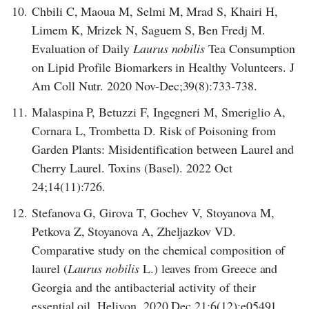
10.
Chbili C, Maoua M, Selmi M, Mrad S, Khairi H,
Limem K, Mrizek N, Saguem S, Ben Fredj M.
Evaluation of Daily
Laurus nobilis
Tea Consumption
on Lipid Profile Biomarkers in Healthy Volunteers. J
Am Coll Nutr. 2020 Nov-Dec;39(8):733-738.
11.
Malaspina P, Betuzzi F, Ingegneri M, Smeriglio A,
Cornara L, Trombetta D. Risk of Poisoning from
Garden Plants: Misidentification between Laurel and
Cherry Laurel. Toxins (Basel). 2022 Oct
24;14(11):726.
12.
Stefanova G, Girova T, Gochev V, Stoyanova M,
Petkova Z, Stoyanova A, Zheljazkov VD.
Comparative study on the chemical composition of
laurel (
Laurus nobilis
L.) leaves from Greece and
Georgia and the antibacterial activity of their
essential oil. Heliyon. 2020 Dec 21;6(12):e05491.