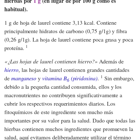
hierbas por
1 g
(en lugar de por 100 g como es
habitual).
1 g de hoja de laurel contiene 3,13 kcal. Contiene
principalmente hidratos de carbono (0,75 g/1g) y fibra
(0,26 g/1g). La hoja de laurel contiene poca grasa y poca
1
proteína.
¿Las hojas de laurel contienen hierro?
Además de
hierro
, las hojas de laurel contienen grandes cantidades
1
de
manganeso
y
vitamina B
(piridoxina)
.
Sin embargo,
6
debido a la pequeña cantidad consumida, ellos y los
macronutrientes no contribuyen significativamente a
cubrir los respectivos requerimientos diarios. Los
fitoquímicos de este ingrediente son mucho más
importantes por su valor para la salud. Dado que todas las
hierbas contienen muchos ingredientes que promueven la
salud, aquí evitamos deliberadamente utilizar el término