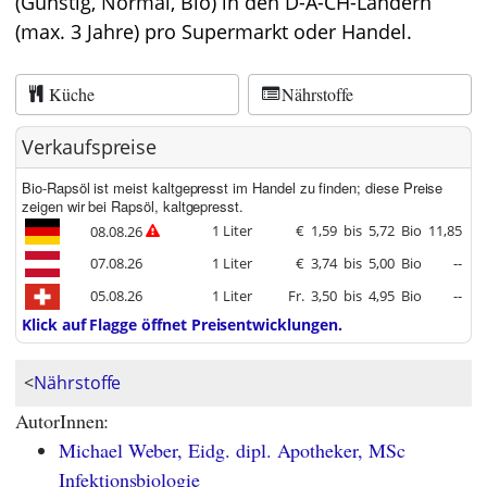
(Günstig, Normal, Bio) in den D-A-CH-Ländern
(max. 3 Jahre) pro Supermarkt oder Handel.
Küche
Nährstoffe
Verkaufspreise
Bio-Rapsöl ist meist kaltgepresst im Handel zu finden; diese Preise
zeigen wir bei Rapsöl, kaltgepresst.
1 Liter
€
1,59
bis
5,72
Bio
11,85
08.08.26
07.08.26
1 Liter
€
3,74
bis
5,00
Bio
--
05.08.26
1 Liter
Fr.
3,50
bis
4,95
Bio
--
Klick auf Flagge öffnet Preisentwicklungen.
<
Nährstoffe
AutorInnen:
Michael Weber, Eidg. dipl. Apotheker, MSc
Infektionsbiologie