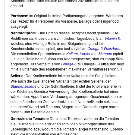
Sellerieröllchen sind einfach und schnell zuzubereiten und zudem
gesund.
Die Blogrezension bezieht sich ausschliesslich auf im Blog
veröffentlichte Rezepte, die zum Zeitpunkt der Erstellung der
Portionen:
Im Original ist keine Portionsangabe gegeben. Wir haben
Rezension veröffentlicht waren. Im Blog erschienene Artikel sind
das Rezept für 4 Personen als Vorspeise, Beilage oder Fingerfood
nicht berücksichtigt.
ausgelegt.
Gesamteindruck
Nährstoffprofil:
Eine Portion dieses Rezeptes deckt gemäss GDA-
Richtlinien ca. ¾ des durchschnittlichen Tagesbedarfs an
Vitamin K
,
Unter
Kraftort Rohkostküche – Geniesse, was Dir gut tut
von
Lena
welches eine wichtige Rolle in der Blutgerinnung und im
Erlmann
finden Sie eine sehr grosse Auswahl an internationalen, roh-
Knochenstoffwechsel spielt, und fast so viel an
Omega-3-Fettsäuren
.
veganen Speisen. Die Rezepte stellen grossteils roh-vegane
Die essentiellen Spurenelemente
Kalium
,
Kupfer
und
Mangan
(spielt
Varianten klassischer Rezepte dar.
Lena Erlmann
vereint in ihrem
u.a. eine Rolle beim Aufbau von Knorpelgewebe) sind zu knapp 50%
Blog zwei ihrer Herzensthemen: Die Begeisterung für die Zubereitung
abgedeckt. Das Verhältnis von
Omega-6
zu Omega-3-Fettsäuren liegt
von Gerichten und das Streben nach ganzheitlicher Gesundheit mit
mit 4:1 unterhalb des empfohlenen maximalen Verhältnisses von 5:1.
dem Ziel des Heilens von chronischen Krankheiten. Ein Teil der
Sellerie:
Der Knollensellerie ist eine Kulturform der Sumpfsellerie.
Rezepte sind neuartige Varianten klassischer Rezepte, weshalb es
Wie auch die zwei anderen Varianten der echten Sellerie, der
etwas enttäuschend ist, dass andere Rezepte wiederum recht
Staudensellerie
und der Schnittsellerie, findet der Knollensellerie in
gewöhnlich sind. Die Rezepte sind in unterschiedliche Kategorien,
der Küche als Gemüse Verwendung. Der Knollensellerie hat einen
wie beispielsweise Suppen und Gemüsegerichte eingeteilt, wobei
würzenden, Appetit und Verdauung anregenden Geschmack, den er
Gerichte in mehreren Kapiteln widerholt auftauchen. Nicht selten
seinen ätherischen Ölen verdankt. In der Naturheilkunde setzt man
fehlen Mengenangaben für Zutaten, was eine Nachbereitung
ihn unterstützend bei Rheuma, Magen- und Darmstörungen sowie
erschwert, beziehungsweise gute Erfahrung voraussetzt. Fehlende
Nieren- und Blasenleiden ein.
Zubereitungszeiten und Portionsangaben gestalten die
Getrocknete Tomaten:
Durch das Trocknen verlieren die Tomaten
Küchenplanung aufwändiger.
die Feuchtigkeit und entziehen somit den Mikroorganismen ihre
Viele der Rezepte, abgesehen von Broten, kommen ohne
Lebensgrundlage, wodurch die Tomaten länger haltbar sind. Ebenso
zeitaufwendige Zubereitungsschritte, wie Dörren oder Einweichzeiten
steigt die Konzentration von Aromastoffen.