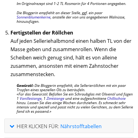
Im Originalrezept sind 1-2 TL Rosmarin für 4 Portionen angegeben.
Die Bloggerin empfiehlt an dieser Stelle, ggf. ein paar
Sonnenblumenkerne
, anstelle der von uns angegebenen Walnüsse,
hinzuzufügen.
Fertigstellen der Röllchen
Auf jeden Selleriehalbmond einen halben TL von der
Masse geben und zusammenrollen. Wenn die
Scheiben weich genug sind, hält es von alleine
zusammen, ansonsten mit einem Zahnstocher
zusammenstecken.
Gewürzöl:
Die Bloggerin empfiehlt, die Sellerieröllchen mit ein paar
Tropfen eines speziellen Öls zu beträufeln.
Für das Gewürzöl: Befüllen Sie ein Schraubglas mit Olivenöl und fügen
1
Vanillestange
, 1
Zimtstange
und eine aufgeschnittene
Chillischote
hinzu. Lassen Sie dies einige Wochen durchziehen. Es schmeckt sehr
intensiv und speziell und passt nicht zu vielen Gerichten, zu dem Sellerie
fand ich es passend.
HIER KLICKEN FÜR:
Nährstofftabellen