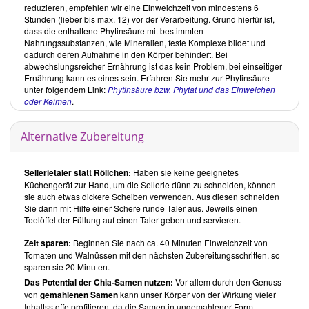
lediglich durch die Fermentation "wiederbelebte" Kochkost.
reduzieren, empfehlen wir eine Einweichzeit von mindestens 6
Insgesamt eine umfangreiche Zusammenstellung unterschiedlichster,
Stunden (lieber bis max. 12) vor der Verarbeitung. Grund hierfür ist,
internationaler, roh-veganer Rezepte, die nur zum Teil alltagstauglich
dass die enthaltene Phytinsäure mit bestimmten
sind. Aufgrund zum Teil ungenauer Angaben, sind die Rezepte nur
Nahrungssubstanzen, wie Mineralien, feste Komplexe bildet und
für den erfahrenen Rohköstler geeignet.
dadurch deren Aufnahme in den Körper behindert. Bei
Sie finden die Rezepte unter kraftort-rohkostkueche.de.
abwechslungsreicher Ernährung ist das kein Problem, bei einseitiger
Ernährung kann es eines sein. Erfahren Sie mehr zur Phytinsäure
Über die Bloggerin
unter folgendem Link:
Phytinsäure bzw. Phytat und das Einweichen
Lena Erlmann
konnte durch Umstellung ihrer Ernährung zur
oder Keimen
.
Rohkosternährung unter anderem ihre Neurodermitis und diverse
Allergien heilen. Neben dem Beruf als Sozial-/Heilpädagogin ist
Lena
Erlmann
als ganzheitliche Gesundheitsberaterin und Bloggerin für
Alternative Zubereitung
Vegane- und Rohkosternährung tätig.
Inhalt
Sellerietaler statt Röllchen:
Haben sie keine geeignetes
Der Blog
Kraftort Rohkostküche
von
Lena Erlmann
besteht aus 4
Küchengerät zur Hand, um die Sellerie dünn zu schneiden, können
Hauptbereichen:
sie auch etwas dickere Scheiben verwenden. Aus diesen schneiden
Sie dann mit Hilfe einer Schere runde Taler aus. Jeweils einen
Blog
Teelöffel der Füllung auf einen Taler geben und servieren.
Rezepte
Empfehlungen zu Rohkostdealern und Geräten
Zeit sparen:
Beginnen Sie nach ca. 40 Minuten Einweichzeit von
Tomaten und Walnüssen mit den nächsten Zubereitungsschritten, so
Shop (noch im Aufbau)
sparen sie 20 Minuten.
Die Rezepte sind in 12 verschiedene Kapitel untergliedert:
Das Potential der Chia-Samen nutzen:
Vor allem durch den Genuss
von
gemahlenen Samen
kann unser Körper von der Wirkung vieler
Getränke
Inhaltsstoffe profitieren, da die Samen in ungemahlener Form