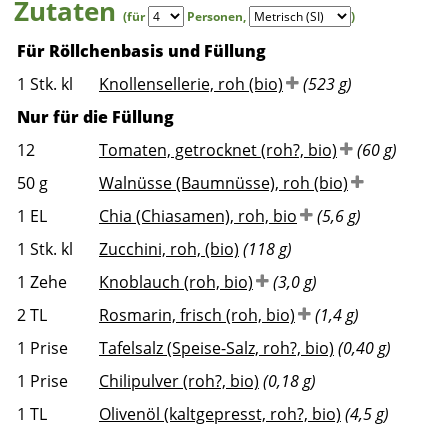
Zutaten
(für
Personen
,
)
Für Röllchenbasis und Füllung
1
Stk. kl
Knollensellerie, roh (bio)
(523 g)
Nur für die Füllung
12
Tomaten, getrocknet (roh?, bio)
(60 g)
50
g
Walnüsse (Baumnüsse), roh (bio)
1
EL
Chia (Chiasamen), roh, bio
(5,6 g)
1
Stk. kl
Zucchini, roh, (bio)
(118 g)
1
Zehe
Knoblauch (roh, bio)
(3,0 g)
2
TL
Rosmarin, frisch (roh, bio)
(1,4 g)
1
Prise
Tafelsalz (Speise-Salz, roh?, bio)
(0,40 g)
1
Prise
Chilipulver (roh?, bio)
(0,18 g)
1
TL
Olivenöl (kaltgepresst, roh?, bio)
(4,5 g)