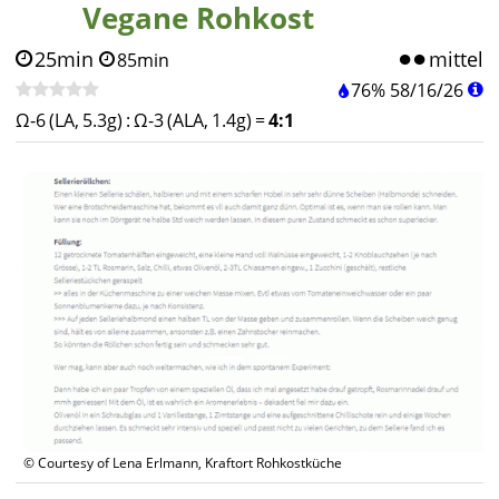
Vegane Rohkost
25min
mittel
85min
76%
58
/
16
/
26
Ω-6 (LA, 5.3g)
:
Ω-3 (ALA, 1.4g)
=
4:1
© Courtesy of Lena Erlmann, Kraftort Rohkostküche