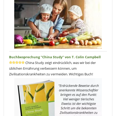
Kuchen zumeist gering gehalten. Cashewnüsse sind häufiger
Bestandteil der Rezepte. Der
Schoko-Kokoskuchen aus nur 3 Zutaten
und die
Apfel-Rosen-Tarte
sind nur zwei der aufgeführten Rezepte.
Sonstiges:
Neben in anderen Kapiteln erwähnten Rezepten finden Sie hier ein
Rezept für ein mit Magic Blue und mit Rote-Beete-Pulver bunt
gefärbtes,
selbstgemachtes Kokosmus.
Blog-Besprechung vom 6.Juni 2019, von Dr. med. vet. Inke
Weissenborn
Buchbesprechung "China Study" von T. Colin Campbell
China Study zeigt eindrücklich, was wir bei der
üblichen Ernährung verbessern können, um
Zivilisationskrankheiten zu vermeiden. Wichtiges Buch!