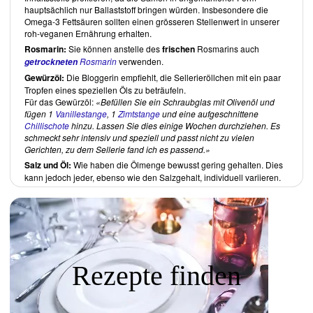
hauptsächlich nur Ballaststoff bringen würden. Insbesondere die
Suppen
Omega-3 Fettsäuren sollten einen grösseren Stellenwert in unserer
Salate
roh-veganen Ernährung erhalten.
Gemüsegerichte
Rosmarin:
Sie können anstelle des
frischen
Rosmarins auch
Obstgerichte
Rosmarin
verwenden.
getrockneten
Brote
Gewürzöl:
Die Bloggerin empfiehlt, die Sellerieröllchen mit ein paar
Dips und Saucen
Tropfen eines speziellen Öls zu beträufeln.
Für das Gewürzöl:
Befüllen Sie ein Schraubglas mit Olivenöl und
Käse
fügen 1
Vanillestange
, 1
Zimtstange
und eine aufgeschnittene
Sweets
Chillischote
hinzu. Lassen Sie dies einige Wochen durchziehen. Es
Eis
schmeckt sehr intensiv und speziell und passt nicht zu vielen
Kuchen und Torten
Gerichten, zu dem Sellerie fand ich es passend.
Sonstiges
Salz und Öl:
Wie haben die Ölmenge bewusst gering gehalten. Dies
kann jedoch jeder, ebenso wie den Salzgehalt, individuell variieren.
Rezepte
Getränke:
Hier finden Sie verschiedenste Smoothies aus Obst und/oder
Gemüse sowie cremige Drinks. Als Süssungsmittel fungieren im
Regelfall Früchte oder getrocknete Datteln. Jedes fünfte Rezept
benötigt besondere Zutaten, wie Lucuma oder Macapulver. Als
Rezepte finden
Beispiele aufgeführter Getränke ist der
Iced Dattocino
genannt.
Suppen:
Die europäischen und asiatischen Suppen sind oft cremig. Die Hälfte