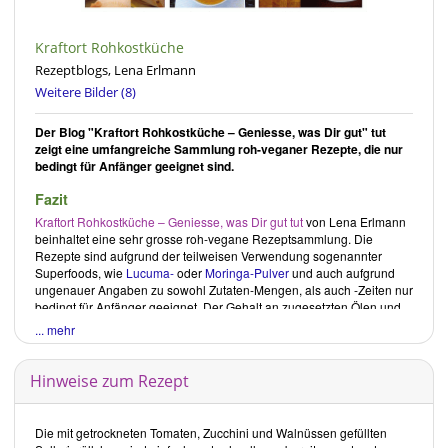
Kraftort Rohkostküche
Rezeptblogs, Lena Erlmann
Weitere Bilder (8)
Der Blog "Kraftort Rohkostküche – Geniesse, was Dir gut" tut
zeigt eine umfangreiche Sammlung roh-veganer Rezepte, die nur
bedingt für Anfänger geeignet sind.
Fazit
Kraftort Rohkostküche – Geniesse, was Dir gut tut
von
Lena Erlmann
beinhaltet eine sehr grosse roh-vegane Rezeptsammlung. Die
Rezepte sind aufgrund der teilweisen Verwendung sogenannter
Superfoods, wie
Lucuma-
oder
Moringa-Pulver
und auch aufgrund
ungenauer Angaben zu sowohl Zutaten-Mengen, als auch -Zeiten nur
bedingt für Anfänger geeignet. Der Gehalt an zugesetzten Ölen und
Süssungsmitteln ist in den meisten Rezepten gering gehalten. Nicht
... mehr
selten kommen Gerichte auch ganz ohne diese aus. Ein kompletter
Verzicht auf verarbeitete Produkte, wie Pulver oder
fertige Gewürzmischungen, sowie die Beachtung eines gesunden
Hinweise zum Rezept
Verhältnisses von
Omega-6
zu
Omega-3-Fettsäuren
, könnte den
Fokus noch mehr Richtung Gesundheit lenken.
Die mit getrockneten Tomaten, Zucchini und Walnüssen gefüllten
Kritische Rezensionen