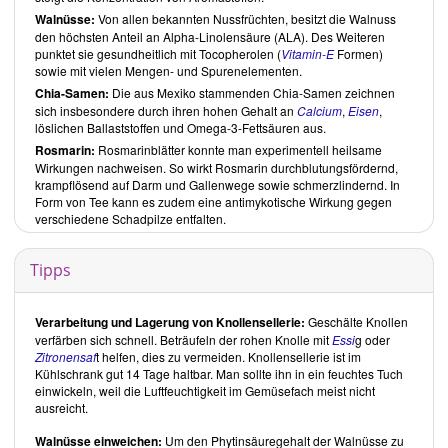
aus. Etwa ein Zehntel aller Rezepte enthalten spezielle Zutaten, wie
Lecithin
Walnüsse:
, Irishmoos-Gel, Lucuma -oder Moringapulver. Etwa ein
Von allen bekannten Nussfrüchten, besitzt die Walnuss
Sechstel der Rezepte verlangt nach zugesetztem Öl, wobei die
den höchsten Anteil an Alpha-Linolensäure (ALA). Des Weiteren
Mengen abgesehen von wenigen Rezepten, hauptsächlich Kuchen,
punktet sie gesundheitlich mit Tocopherolen (
Vitamin-E
Formen)
gering gehalten sind. Gerade bei Kuchen greift
Lena Erlmann
auch
sowie mit vielen Mengen- und Spurenelementen.
gerne auf
Agar Agar
zurück, anstelle des von vielen Autoren
Chia-Samen:
Die aus Mexiko stammenden Chia-Samen zeichnen
verwendeten
Kokosöls
. Süssungsmittel kommen nicht sehr oft vor
sich insbesondere durch ihren hohen Gehalt an
Calcium
,
Eisen
,
und auch dann meist nur nur in geringen Mengen. Stattdessen
löslichen Ballaststoffen und Omega-3-Fettsäuren aus.
verwendet
Lena Erlmann
gerne
Datteln
, diese teilweise auch in
Rosmarin:
Rosmarinblätter konnte man experimentell heilsame
grösseren Mengen.
Wirkungen nachweisen. So wirkt Rosmarin durchblutungsfördernd,
Wünschenswert wäre es, bei den Zutaten auf ein gutes Verhältnis von
krampflösend auf Darm und Gallenwege sowie schmerzlindernd. In
Omega-6-zu Omega-3-Fettsäuren zu achten, welches 5:1 nicht
Form von Tee kann es zudem eine antimykotische Wirkung gegen
überschreiten sollte. Omega-3-Fettsäuren kommen hier oftmals
verschiedene Schadpilze entfalten.
deutlich zu kurz. Die verwendeten Zutaten sind leider nicht
ausnahmslos unverarbeitet. So kommen neben den genannten
Pulvern auch mal eine Tapenade und fertige
Tipps
Gewürzmischungen zum Einsatz. Die häufig verwendeten Nussmuse
könnte man selbst herstellen. Kritisch betrachtet, sind manche
Rezepte nicht als roh zu bezeichnen.
Cashewnüsse
zum Beispiel, die
Verarbeitung und Lagerung von Knollensellerie:
Geschälte Knollen
in etwa zwei Drittel der Kuchen-Rezepte zum Einsatz kommen, sind
verfärben sich schnell. Beträufeln der rohen Knolle mit
Essi
g oder
im Grunde selten roh. Steht "Cashewkerne roh" auf der Packung,
Zitronensaf
t helfen, dies zu vermeiden. Knollensellerie ist im
weist dies meistens nur darauf hin, dass die Deaktivierung des
Kühlschrank gut 14 Tage haltbar. Man sollte ihn in ein feuchtes Tuch
giftigen Cardols durch Dampf erfolgte, statt durch einen Röstprozess.
einwickeln, weil die Luftfeuchtigkeit im Gemüsefach meist nicht
Auch betrachten wir
Sojasauce
nicht als roh, da man während des
ausreicht.
Herstellungsprozesses die Sojabohnen erhitzt. Somit sind selbst
unpasteurisierte Sojaerzeugnisse keine Rohkost mehr, sondern
Walnüsse einweichen:
Um den Phytinsäuregehalt der Walnüsse zu