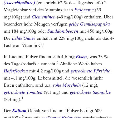
6
(Ascorbinsäure)
(entspricht 62 % des Tagesbedarfs).
Vergleichbar viel des Vitamins ist in
Erdbeeren
(59
mg/100g) und
Clementinen
(49 mg/100g) enthalten. Über
besonders hohe Mengen verfügen
gelbe Gemüsepaprika
mit 184 mg/100g oder
Sanddornbeeren
mit 450 mg/100g.
Die
Echte Guave
enthält mit 228 mg/100g mehr als das 4-
1
Fache an Vitamin C.
In Lucuma-Pulver finden sich 4,6 mg
Eisen
, was 33 %
6
des Tagesbedarfs ausmacht.
Ähnliche Werte haben
Haferflocken
mit 4,2 mg/100g und
getrocknete Pfirsiche
mit 4,1 mg/100g. Lebensmittel, die wesentlich mehr
Eisen enthalten, sind u.a.
rohe Morcheln
(12 mg),
getrocknete Tomaten
(9,1 mg) und
getrocknete Steinpilze
1
(8,4 mg).
Der
Kalium
-Gehalt von Lucuma-Pulver beträgt 609
6
mg/100g,
was mit
gerösteten Erdnüssen
vergleichbar ist.