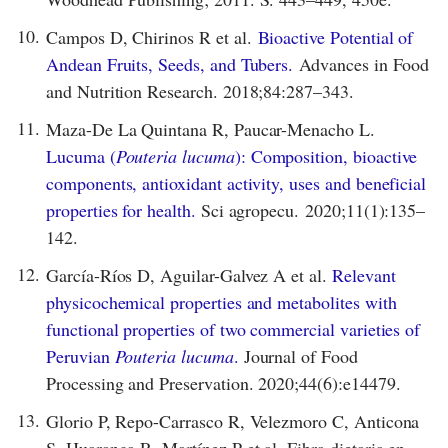
10.
Campos D, Chirinos R et al.
Bioactive Potential of
Andean Fruits, Seeds, and Tubers.
Advances in Food
and Nutrition Research. 2018;84:287–343.
11.
Maza-De La Quintana R, Paucar-Menacho L.
Lucuma (
Pouteria lucuma
): Composition, bioactive
components, antioxidant activity, uses and beneficial
properties for health.
Sci agropecu. 2020;11(1):135–
142.
12.
García-Ríos D, Aguilar-Galvez A et al.
Relevant
physicochemical properties and metabolites with
functional properties of two commercial varieties of
Peruvian
Pouteria lucuma
.
Journal of Food
Processing and Preservation. 2020;44(6):e14479.
13.
Glorio P, Repo-Carrasco R, Velezmoro C, Anticona
S, Huaranga R, Martínez P et al. Fibra dietaria en