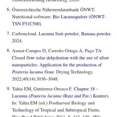
6.
Österreichische Nährwertdatenbank ÖNWT.
Nutritional-software:
Bio Lucumapulver (ÖNWT-
TSN F51C500).
7.
Carboncloud.
Lucuma fruit powder
;
Banana powder.
2024.
8.
Asmat-Campos D, Carreño-Ortega A, Paço TA.
Closed flow solar dehydration with the use of silver
nanoparticles: Application for the production of
Pouteria lucuma
flour.
Drying Technology.
2022;40(14):3036–3048.
9.
Yahia EM, Guttierrez-Orozco F.
Chapter 18 -
Lucuma (
Pouteria lucuma
(Ruiz and Pav.) Kuntze).
In: Yahia EM (ed.) Postharvest Biology and
Technology of Tropical and Subtropical Fruits.
Woodhead Publishing; 2011. S. 443–449, 450e.