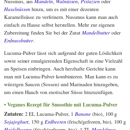
Nussmus, aus
Mandeln
,
Walnüssen
,
Pistazien
oder
Haselnüssen
hinzu, um es mit einer dezenten
Karamellsüsse zu verfeinern. Nussmus kann man auch
einfach zu Hause selbst herstellen. Mehr zur eigenen
Zubereitung finden Sie bei der Zutat
Mandelbutter
oder
Erdnussbutter
.
Lucuma-Pulver lässt sich aufgrund der guten Löslichkeit
sowie seiner emulgierenden Eigenschaft in eine Vielzahl
an Speisen einbringen. Auch herzhafte Gerichte kann
man mit Lucuma-Pulver kombinieren. Man kann es zu
würzigen Saucen (Sossen) und Marinaden hinzugeben,
um einen Hauch von exotischer Süsse hinzuzufügen.
Veganes Rezept für Smoothie mit Lucuma-Pulver
Zutaten:
2 EL Lucuma-Pulver,
1
Banane
(bio), 100 g
Sojajoghurt
, 150 g
Erdbeeren
(frisch/gefroren, bio), 100 g
Heidelbeeren
(frisch/gefroren, bio), 1 TL
Mandelmus