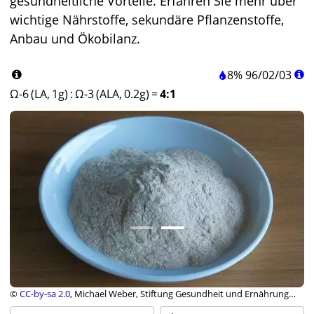
gesundheitliche Vorteile. Erfahren Sie mehr über
wichtige Nährstoffe, sekundäre Pflanzenstoffe,
Anbau und Ökobilanz.
8%
96
/
02
/
03
Ω-6 (LA, 1g)
:
Ω-3 (ALA, 0.2g)
=
4:1
©
CC-by-sa 2.0
, Michael Weber, Stiftung Gesundheit und Ernährung
Schweiz