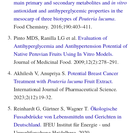
main primary and secondary metabolites and
in vitro
antioxidant and antihyperglycemic properties in the
mesocarp of three biotypes of
Pouteria lucuma
.
Food Chemistry. 2016;190:403–411.
3.
Pinto MDS, Ranilla LG et al.
Evaluation of
Antihyperglycemia and Antihypertension Potential of
Native Peruvian Fruits Using In Vitro Models.
Journal of Medicinal Food. 2009;12(2):278–291.
4.
Akhilesh V, Anupriya S.
Potential Breast Cancer
Treatment with
Pouteria lucuma
Fruit Extract.
International Journal of Pharmaceutical Science.
2023;2(12):19-32.
5.
Reinhardt G, Gärtner S, Wagner T.
Ökologische
Fussabdrücke von Lebensmitteln und Gerichten in
Deutschland.
IFEU Institut für Energie - und
Umweltforschung Heidelberg. 2020.