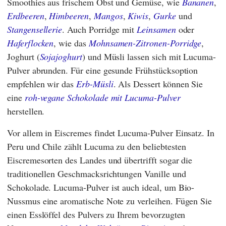
Smoothies aus frischem Obst und Gemüse, wie
Bananen
,
Erdbeeren
,
Himbeeren
,
Mangos
,
Kiwis
,
Gurke
und
Stangensellerie
. Auch Porridge mit
Leinsamen
oder
Haferflocken
, wie das
Mohnsamen-Zitronen-Porridge
,
Joghurt (
Sojajoghurt
) und Müsli lassen sich mit Lucuma-
Pulver abrunden. Für eine gesunde Frühstücksoption
empfehlen wir das
Erb-Müsli
. Als Dessert können Sie
eine
roh-vegane Schokolade mit Lucuma-Pulver
herstellen.
Vor allem in Eiscremes findet Lucuma-Pulver Einsatz. In
Peru und Chile zählt Lucuma zu den beliebtesten
Eiscremesorten des Landes und übertrifft sogar die
traditionellen Geschmacksrichtungen Vanille und
Schokolade. Lucuma-Pulver ist auch ideal, um Bio-
Nussmus eine aromatische Note zu verleihen. Fügen Sie
einen Esslöffel des Pulvers zu Ihrem bevorzugten