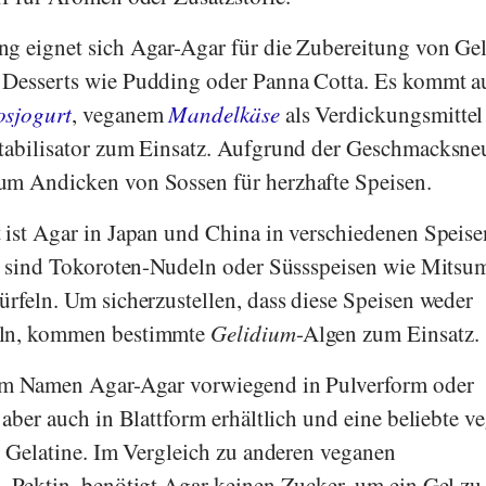
g eignet sich Agar-Agar für die Zubereitung von Gel
 Desserts wie Pudding oder Panna Cotta. Es kommt a
sjogurt
, veganem
Mandelkäse
als Verdickungsmittel
tabilisator zum Einsatz. Aufgrund der Geschmacksneu
um Andicken von Sossen für herzhafte Speisen.
 ist Agar in Japan und China in verschiedenen Speise
ür sind Tokoroten-Nudeln oder Süssspeisen wie Mits
ürfeln. Um sicherzustellen, dass diese Speisen weder
eln, kommen bestimmte
Gelidium
-Algen zum Einsatz.
dem Namen Agar-Agar vorwiegend in Pulverform oder
 aber auch in Blattform erhältlich und eine beliebte v
en Gelatine. Im Vergleich zu anderen veganen
. Pektin, benötigt Agar keinen Zucker, um ein Gel zu 