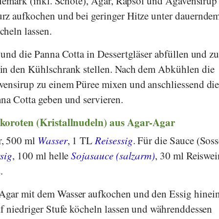
llemark (inkl. Schote), Agar, Rapsöl und Agavensirup
rz aufkochen und bei geringer Hitze unter dauernde
cheln lassen.
 und die Panna Cotta in Dessertgläser abfüllen und z
in den Kühlschrank stellen. Nach dem Abkühlen die
vensirup zu einem Püree mixen und anschliessend di
na Cotta geben und servieren.
koroten (Kristallnudeln) aus Agar-Agar
r, 500 ml
Wasser
, 1 TL
Reisessig
. Für die Sauce (Sos
sig
, 100 ml helle
Sojasauce (salzarm)
, 30 ml Reiswei
m
.
Agar mit dem Wasser aufkochen und den Essig hinei
f niedriger Stufe köcheln lassen und währenddessen