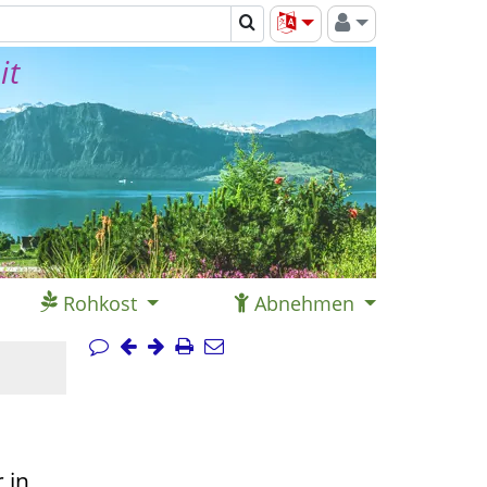
it
Rohkost
Abnehmen
 in