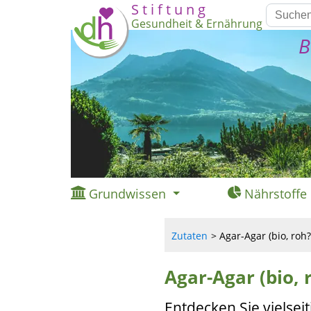
S t i f t u n g
Gesundheit & Ernährung
B
Grundwissen
Nährstoffe
Zutaten
Agar-Agar (bio, roh?
Agar-Agar (bio, 
Entdecken Sie vielse