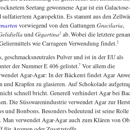
trocknetem Seetang gewonnene Agar ist ein Galactose
 sulfatiertem Agaropektin. Es stammt aus den Zellw
enarten
vorwiegend von den Gattungen
Gracilaria
,
elidiella
und
Gigartina
2
ab.
Wobei die letztere gena
 Geliermittels wie Carrageen Verwendung findet.
2
s, geschmacksneutrales Pulver und ist in der EU als
unter der Nummer E 406 gelistet.
7
Vor allem die
erwendet Agar-Agar: In der Bäckerei findet Agar Anw
 und Krapfen zu glasieren. Auf Schokolade aufgetra
e nicht schnell bricht. Generell verhindert Agar bei Ba
en. Die Süsswarenindustrie verwendet Agar zur Hers
s und Bonbons. Besonders bedeutend ist seine Rolle 
 Man verwendet Agar-Agar auch zum Klären von Ob
ff für Aromen oder Zusatzstoffe.