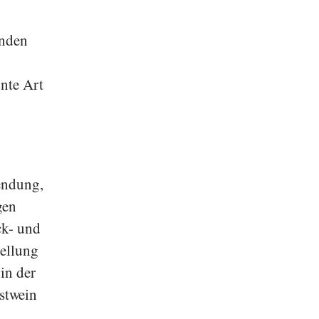
-
änden
nnte Art
endung,
gen
ck- und
tellung
in der
stwein