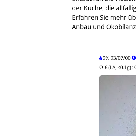
der Küche, die allfäll
Erfahren Sie mehr üb
Anbau und Ökobilanz
9%
93
/
07
/
00
Ω-6 (LA, <0.1g)
: