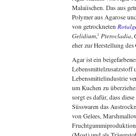
Malaiischen. Das aus ge
Polymer aus Agarose und
von getrockneten
Rotalg
Gelidium
,
1
Pterocladia
,
G
eher zur Herstellung des
Agar ist ein beigefarbene
Lebensmittelzusatzstoff 
Lebensmittelindustrie v
um Kuchen zu überziehen
sorgt es dafür, dass dies
Süsswaren das Austrockn
von Gelees, Marshmallow
Fruchtgummiproduktion.
(Most) und als Trägersto