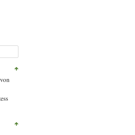
 von
zess