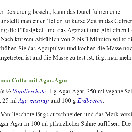
er Dosierung besteht, kann das Durchführen einer
ür stellt man einen Teller für kurze Zeit in das Gefrier
g die Flüssigkeit und das Agar auf und gibt einen L
. Nach kurzem Abkühlen von 2 bis 3 Minuten sollte d
t, erhöhen Sie das Agarpulver und kochen die Masse no
eingetreten ist und die Masse zu fest ist, fügt man mehr
anna Cotta mit Agar-Agar
n):
½
Vanilleschote
, 1 g Agar-Agar, 250 ml vegane Sa
, 25 ml
Agavensirup
und 100 g
Erdbeeren
.
 Vanilleschote längs aufschneiden und das Mark vors
gar-Agar in 100 ml pflanzlicher Sahne auflösen. Die