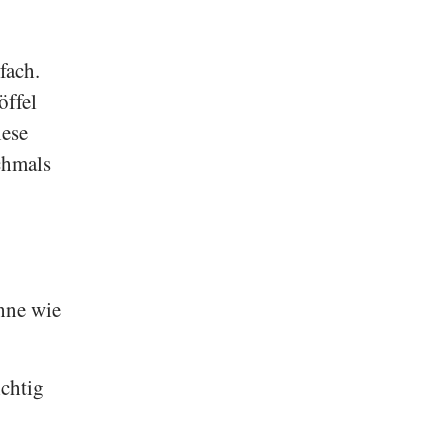
fach.
öffel
iese
chmals
hne wie
ichtig