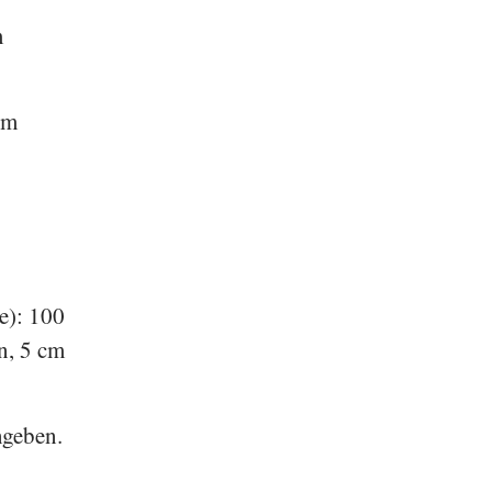
m
um
e
se): 100
n, 5 cm
ngeben.