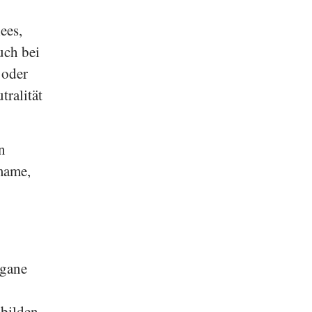
ees,
uch bei
 oder
tralität
n
umame,
egane
bilden.