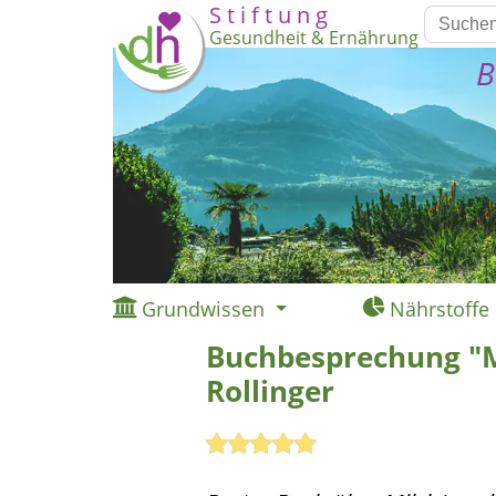
S t i f t u n g
Gesundheit & Ernährung
B
Grundwissen
Nährstoffe
Buchbesprechung "M
Rollinger