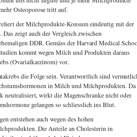
ommt uns nicht zugute und je mehr Milchprodukte
ehr Osteoporose tritt auf.
reliert der Milchprodukte-Konsum eindeutig mit der
. Das zeigt auch der Vergleich zwischen
 ehemaligen DDR. Gemäss der
Harvard Medical Schoo
Studien kommt wegen Milch und Produkten daraus
ebs (Ovarialkarzinom) vor.
akrebs die Folge sein. Verantwortlich sind vermutlic
achstumshormonen in Milch und Milchprodukten. Da
k neutralisiert, wirkt die Magenschranke nicht oder
shormone gelangen so schliesslich ins Blut.
gen entstehen auch wegen des hohen
lchprodukten. Die Anteile an Cholesterin in