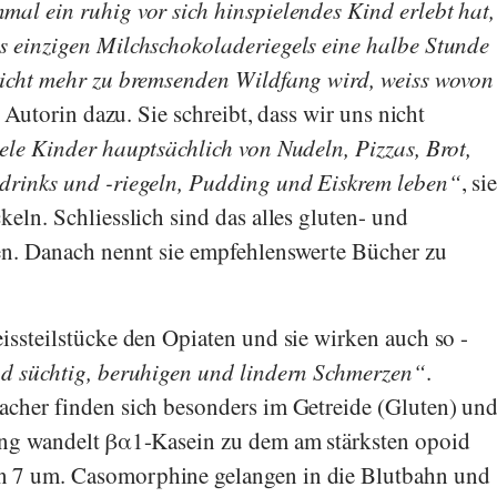
mal ein ruhig vor sich hinspielendes Kind erlebt hat,
 einzigen Milchschokoladeriegels eine halbe Stunde
nicht mehr zu bremsenden Wildfang wird, weiss wovon
e Autorin dazu. Sie schreibt, dass wir uns nicht
ele Kinder hauptsächlich von Nudeln, Pizzas, Brot,
drinks und -riegeln, Pudding und Eiskrem leben
, si
eln. Schliesslich sind das alles gluten- und
en. Danach nennt sie empfehlenswerte Bücher zu
issteilstücke den Opiaten und sie wirken auch so -
nd süchtig, beruhigen und lindern Schmerzen
.
cher finden sich besonders im Getreide (Gluten) un
ung wandelt βα1-Kasein zu dem am stärksten opoid
 7 um. Casomorphine gelangen in die Blutbahn und