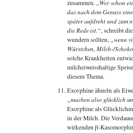
zusammen.
Wer schon ein
das nach dem Genuss eines
später aufdreht und zum 
die Rede ist.
, schreibt di
wundern sollten,
wenn vi
Würstchen, Milch-/Schoko
solche Krankheiten entwick
milcheiweisshaltige Speis
diesem Thema.
Exorphine ähneln als Eiwe
machen also glücklich u
Exorphine als Glücklichma
in der Milch. Die Verdau
wirkenden β-Kasomorphin