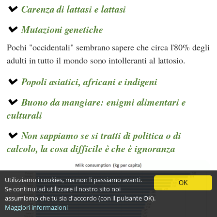
Carenza di lattasi e lattasi
Mutazioni genetiche
Pochi "occidentali" sembrano sapere che circa l'80% degli
adulti in tutto il mondo sono intolleranti al lattosio.
Popoli asiatici, africani e indigeni
Buono da mangiare: enigmi alimentari e
culturali
Non sappiamo se si tratti di politica o di
calcolo, la cosa difficile è che è ignoranza
Utilizziamo i cookies, ma non li passiamo avanti.
OK
Se continui ad utilizzare il nostro sito noi
assumiamo che tu sia d'accordo (con il pulsante OK).
Maggiori informazioni