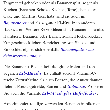
Teigmantel gebacken oder als Bananensplit, sogar als
Kuchen (Bananen-Schoko-Kuchen, Torte), Pancakes,
Cake und Muffins. Geschätzt sind sie auch im
veganer Ei-Ersatz
Bananenbrot
und als
in anderen
Backwaren. Weitere Rezeptideen sind Bananen-Tiramisu,
flambierte Bananen oder Bananen-Haferflocken-Kekse.
Zur geschmacklichen Bereicherung von Shakes und
Smoothies eignet sich ebenfalls
Bananenpulver aus
dehydrierten Bananen
.
Die Banane ist Bestandteil des glutenfreien und roh
veganen
Erb-Müeslis
. Es enthält sowohl Vitamin-C-
reiche Zitrusfrüchte als auch Beeren, die Antioxidantien
liefern, Pseudogetreide, Samen und
Goldhirse
. Probieren
Sie auch die Variante
Erb-Müesli plus Haferflocken
.
Experimentierfreudige verwenden Bananen in pikanten
Curry-Gerichten. Dafür eignen sich grüne