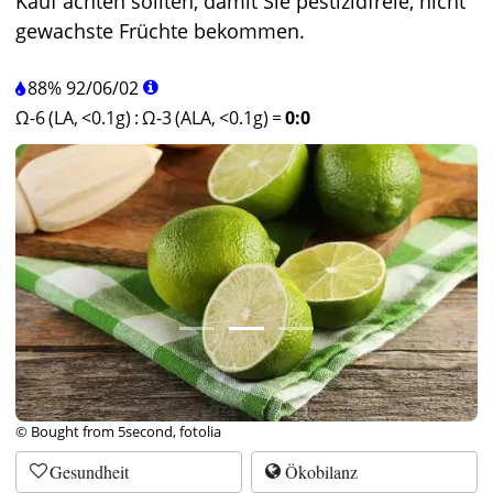
Kauf achten sollten, damit Sie pestizidfreie, nicht
gewachste Früchte bekommen.
88%
92
/
06
/
02
Ω-6 (LA, <0.1g)
:
Ω-3 (ALA, <0.1g)
=
0:0
© Bought from 5second, fotolia
Gesundheit
Ökobilanz