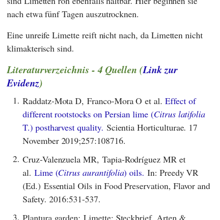
sind Limetten roh ebenfalls haltbar. Hier beginnen sie
nach etwa fünf Tagen auszutrocknen.
Eine unreife Limette reift nicht nach, da Limetten nicht
klimakterisch sind.
Literaturverzeichnis - 4 Quellen (
Link zur
Evidenz
)
1.
Raddatz-Mota D, Franco-Mora O et al.
Effect of
different rootstocks on Persian lime (
Citrus latifolia
T.) postharvest quality.
Scientia Horticulturae. 17
November 2019;257:108716.
2.
Cruz-Valenzuela MR, Tapia-Rodríguez MR et
al.
Lime (
Citrus aurantifolia
) oils.
In: Preedy VR
(Ed.) Essential Oils in Food Preservation, Flavor and
Safety. 2016:531-537.
3.
Plantura garden: Limette: Steckbrief, Arten &