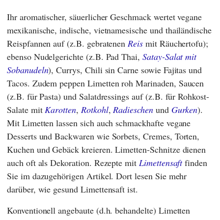
Ihr aromatischer, säuerlicher Geschmack wertet vegane
mexikanische, indische, vietnamesische und thailändische
Reispfannen auf (z.B. gebratenen
Reis
mit Räuchertofu);
ebenso Nudelgerichte (z.B. Pad Thai,
Satay-Salat mit
Sobanudeln
), Currys, Chili sin Carne sowie Fajitas und
Tacos. Zudem peppen Limetten roh Marinaden, Saucen
(z.B. für Pasta) und Salatdressings auf (z.B. für Rohkost-
Salate mit
Karotten
,
Rotkohl
,
Radieschen
und
Gurken
).
Mit Limetten lassen sich auch schmackhafte vegane
Desserts und Backwaren wie Sorbets, Cremes, Torten,
Kuchen und Gebäck kreieren. Limetten-Schnitze dienen
auch oft als Dekoration. Rezepte mit
Limettensaft
finden
Sie im dazugehörigen Artikel. Dort lesen Sie mehr
darüber, wie gesund Limettensaft ist.
Konventionell angebaute (d.h. behandelte) Limetten