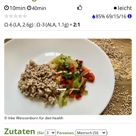
10min
leicht
40min
85%
69
/
15
/
16
Ω-6 (LA, 2.6g)
:
Ω-3 (ALA, 1.1g)
=
2:1
© Inke Weissenborn für diet-health
Zutaten
(für
Personen
,
)