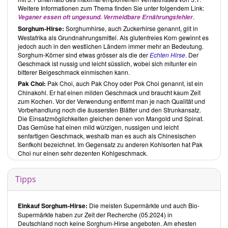
Weitere Informationen zum Thema finden Sie unter folgendem Link:
.
Veganer essen oft ungesund. Vermeidbare Ernährungsfehler
Sorghum-Hirse:
Sorghumhirse, auch Zuckerhirse genannt, gilt in
Westafrika als Grundnahrungsmittel. Als glutenfreies Korn gewinnt es
jedoch auch in den westlichen Ländern immer mehr an Bedeutung.
Sorghum-Körner sind etwas grösser als die der
Echten Hirse
. Der
Geschmack ist nussig und leicht süsslich, wobei sich mitunter ein
bitterer Beigeschmack einmischen kann.
Pak Choi:
Pak Choi, auch Pak Choy oder Pok Choi genannt, ist ein
Chinakohl. Er hat einen milden Geschmack und braucht kaum Zeit
zum Kochen. Vor der Verwendung entfernt man je nach Qualität und
Vorbehandlung noch die äussersten Blätter und den Strunkansatz.
Die Einsatzmöglichkeiten gleichen denen von Mangold und Spinat.
Das Gemüse hat einen mild würzigen, nussigen und leicht
senfartigen Geschmack, weshalb man es auch als Chinesischen
Senfkohl bezeichnet. Im Gegensatz zu anderen Kohlsorten hat Pak
Choi nur einen sehr dezenten Kohlgeschmack.
Tipps
Einkauf Sorghum-Hirse:
Die meisten Supermärkte und auch Bio-
Supermärkte haben zur Zeit der Recherche (05.2024) in
Deutschland noch keine Sorghum-Hirse angeboten. Am ehesten