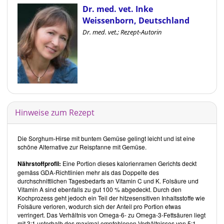
Dr. med. vet. Inke
Weissenborn, Deutschland
Dr. med. vet.; Rezept-Autorin
Hinweise zum Rezept
Die Sorghum-Hirse mit buntem Gemüse gelingt leicht und ist eine
schöne Alternative zur Reispfanne mit Gemüse.
Nährstoffprofil:
Eine Portion dieses kalorienramen Gerichts deckt
gemäss GDA-Richtlinien mehr als das Doppelte des
durchschnittlichen Tagesbedarfs an Vitamin C und K. Folsäure und
Vitamin A sind ebenfalls zu gut 100 % abgedeckt. Durch den
Kochprozess geht jedoch ein Teil der hitzesensitiven Inhaltsstoffe wie
Folsäure verloren, wodurch sich der Anteil pro Portion etwas
verringert. Das Verhältnis von Omega-6- zu Omega-3-Fettsäuren liegt
mit 3:1 unterhalb des maximal empfohlenen Verhältnisses von 5:1.