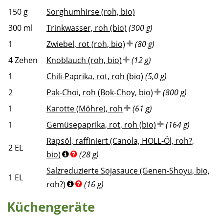
150
g
Sorghumhirse (roh, bio)
300
ml
Trinkwasser, roh (bio)
(300 g)
1
Zwiebel, rot (roh, bio)
(80 g)
4
Zehen
Knoblauch (roh, bio)
(12 g)
1
Chili-Paprika, rot, roh (bio)
(5,0 g)
2
Pak-Choi, roh (Bok-Choy, bio)
(800 g)
1
Karotte (Möhre), roh
(61 g)
1
Gemüsepaprika, rot, roh (bio)
(164 g)
Rapsöl, raffiniert (Canola, HOLL-Öl, roh?,
2
EL
bio)
(28 g)
Salzreduzierte Sojasauce (Genen-Shoyu, bio,
1
EL
roh?)
(16 g)
Küchengeräte