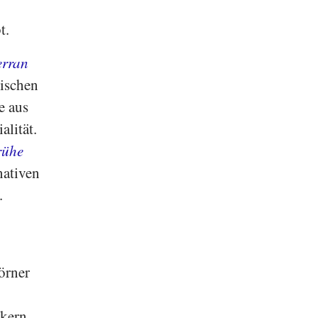
t.
erran
rischen
e aus
alität.
rühe
nativen
.
örner
nkern