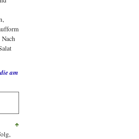
n,
aufform
. Nach
Salat
 die am
olg
,