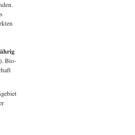
inden.
s
rkten
ährig
). Bio-
chaft
sgebiet
er