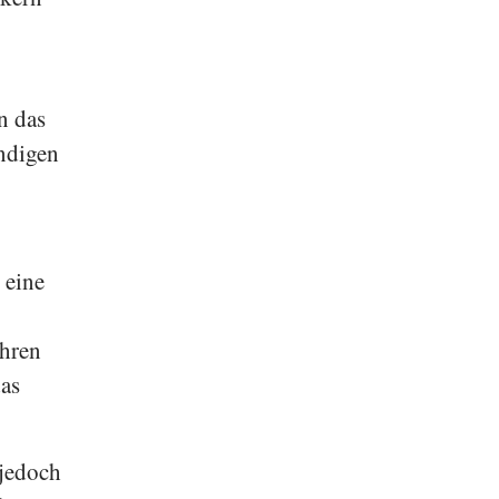
n das
undigen
 eine
ahren
das
 jedoch