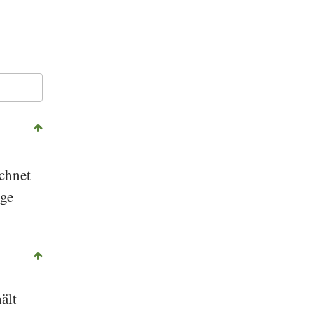
ichnet
ige
ält