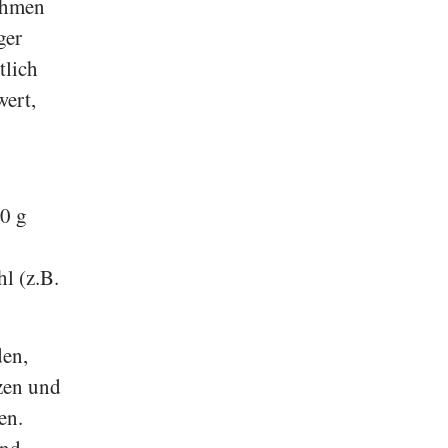
nehmen
ger
tlich
wert,
80 g
l (z.B.
den,
zen und
en.
und