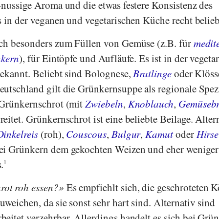
-nussige Aroma und die etwas festere Konsistenz des
s in der veganen und vegetarischen Küche recht belieb
ich besonders zum Füllen von Gemüse (z.B. für
medit
nkern
), für Eintöpfe und Aufläufe. Es ist in der vegeta
bekannt. Beliebt sind Bolognese,
Bratlinge
oder Klöss
utschland gilt die Grünkernsuppe als regionale Spezi
 Grünkernschrot (mit
Zwiebeln
,
Knoblauch
,
Gemüseb
itet. Grünkernschrot ist eine beliebte Beilage. Alter
Dinkelreis
(roh),
Couscous
,
Bulgur
,
Kamut
oder
Hirse
ei Grünkern dem gekochten Weizen und eher weniger
.
1
ot roh essen?
Es empfiehlt sich, die geschroteten K
weichen, da sie sonst sehr hart sind. Alternativ sind
eitet verzehrbar. Allerdings handelt es sich bei Grü