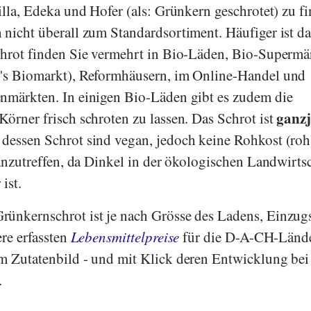
lla
,
Edeka
und
Hofer
(als: Grünkern geschrotet) zu f
 nicht überall zum Standardsortiment. Häufiger ist da
chrot finden Sie vermehrt in Bio-Läden, Bio-Supermä
's Biomarkt
),
Reformhäusern, im Online-Handel und
nmärkten. In einigen Bio-Läden gibt es zudem die
ganzj
Körner frisch schroten zu lassen. Das Schrot ist
dessen Schrot sind vegan, jedoch keine Rohkost (roh
 anzutreffen, da Dinkel in der ökologischen Landwirts
ist.
rünkernschrot ist je nach Grösse des Ladens, Einzug
ere erfassten
Lebensmittelpreise
für die D-A-CH-Länd
m Zutatenbild - und mit Klick deren Entwicklung bei
.