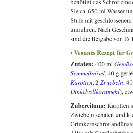
benötigt das Schrot ein
Sie ca. 650 ml Wasser un
Stufe mit geschlossenem 
umrühren. Nach Geschmac
sind die Beigabe von ½
Veganes Rezept für G
Zutaten:
400 ml
Gemüs
Semmelbrösel
, 40 g ger
Karotten
, 2
Zwiebeln
, 4
Dinkelvollkornmehl
), et
Zubereitung:
Karotten 
Zwiebeln schälen und kl
Grünkernschrot andünste
Alles mit Gemüsebrühe a