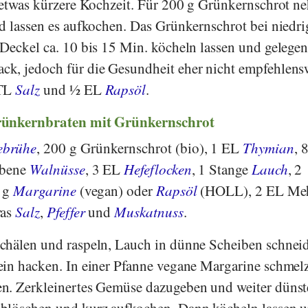
e etwas kürzere Kochzeit. Für 200 g Grünkernschrot 
d lassen es aufkochen. Das Grünkernschrot bei niedri
Deckel ca. 10 bis 15 Min. köcheln lassen und gelegen
k, jedoch für die Gesundheit eher nicht empfehlens
 TL
Salz
und ½ EL
Rapsöl
.
rünkernbraten mit Grünkernschrot
ebrühe
, 200 g Grünkernschrot (bio), 1 EL
Thymian
, 
iebene
Walnüsse
, 3 EL
Hefeflocken
, 1 Stange
Lauch
, 2
0 g
Margarine
(vegan) oder
Rapsöl
(HOLL), 2 EL Meh
was
Salz
,
Pfeffer
und
Muskatnuss
.
schälen und raspeln, Lauch in dünne Scheiben schnei
ein hacken. In einer Pfanne vegane Margarine schmel
n. Zerkleinertes Gemüse dazugeben und weiter dünst
blöschen und kurz aufkochen. Dann köcheln lassen 