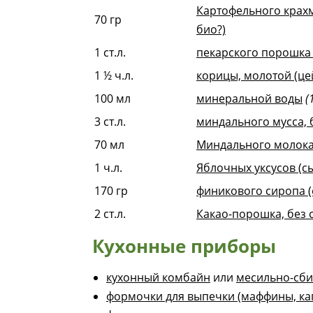
Картофельного крахм
70
гр
био?)
1
ст.л.
пекарского порошка
1 ½
ч.л.
корицы, молотой (це
100
мл
минеральной воды
(
3
ст.л.
миндального мусса, 
70
мл
Миндального молока 
1
ч.л.
Яблочных уксусов (сы
170
гр
финикового сиропа (
2
ст.л.
Какао-порошка, без с
Кухонные приборы
кухонный комбайн
или
месильно-сб
формочки для выпечки (маффины, ка