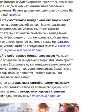
лектованных супермаркетах. Убедитесь, что кроме
ов и воды в нем нет никаких нежелательных
диентов. Рецепт домашнего финикового сиропа Вы
те найти
здесь
.
айте собственное миндальное/овсяное молоко:
ки на растительной основе: Мы использовали
ое/миндальное молоко. Вы также можете
тоятельно приготовить овсяное и миндальное
о. Информацию о том, как сделать собственное
 веганское овсяное молоко, а также миндальное
о, можно найти по следующим ссылкам:
Овсяное
ко
,
сырое миндальное молоко
.
айте собственное миндальное пюре:
Мы сами
о приготовили миндальное пюре. Для этого просто
ьчите 2 столовые ложки миндаля в электрической
олке, время от времени помешивая. Делайте это
х пор, пока не появится немного масла. Это
ает несколько минут.
естве
альтернативы картофельному крахмалу
 использовать такое же количество
кукурузного
мала
, а вместо
пекарского порошка с винным
ем
подойдет обычный
пекарский порошок
.