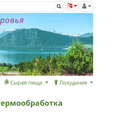
оровья
Сырая пища
Похудание
 термообработка