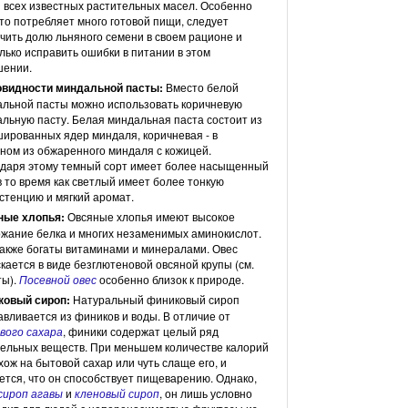
 всех известных растительных масел. Особенно
кто потребляет много готовой пищи, следует
чить долю льняного семени в своем рационе и
лько исправить ошибки в питании в этом
шении.
овидности миндальной пасты:
Вместо белой
льной пасты можно использовать коричневую
льную пасту. Белая миндальная паста состоит из
ированных ядер миндаля, коричневая - в
ном из обжаренного миндаля с кожицей.
даря этому темный сорт имеет более насыщенный
 в то время как светлый имеет более тонкую
стенцию и мягкий аромат.
ные хлопья:
Овсяные хлопья имеют высокое
жание белка и многих незаменимых аминокислот.
акже богаты витаминами и минералами. Овес
кается в виде безглютеновой овсяной крупы (см.
ты).
Посевной овес
особенно близок к природе.
ковый сироп:
Натуральный финиковый сироп
авливается из фиников и воды. В отличие от
вого сахара
, финики содержат целый ряд
ельных веществ. При меньшем количестве калорий
хож на бытовой сахар или чуть слаще его, и
ется, что он способствует пищеварению. Однако,
сироп агавы
и
кленовый сироп
, он лишь условно