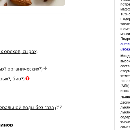
потр
© Inke Weissenborn для diet-health
маффи
10% о
Содер
также
и оме
макси
Подро
пита
избе
 орехов, сырох,
Минд
высок
сост
ых? органических?)
отсут
желез
рых?, био?)
линол
(AЛК)
испол
Льня
двойн
еральной воды без газа
(17
льнян
льнян
соде
жирно
финов
самая