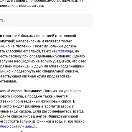
дит для людей с непереносимостью фруктозы из-
держания в нем фруктозы.
ты
и глютен:
У больных целиакией (глютеновой
опатией) непереносимым является только
ин, но не глютенин. Поэтому больные должны
ать классических злаков, таких как
пшеница
, но
 есть овсянку при определенных условиях. Однако
м случае необходимо не только убедиться, что овес
грязнен пшеницей и другими глютенсодержащими
ми, но и подвергнуть его специальной очистке.
етствующая овсяная крупа продается как
ютеновая.
ковый сироп: Внимание!
Помимо натурального
ового сиропа, в продаже также имеется
ственно произведенный финиковый сироп. В
в часто входят различные ароматизаторы и
чные виды сахара. Если Вы сомневаетесь, всегда
ряйте список ингредиентов. Финиковый сироп
н состоять только из фиников и воды и, возможно,
ного сока
или
ванили
.