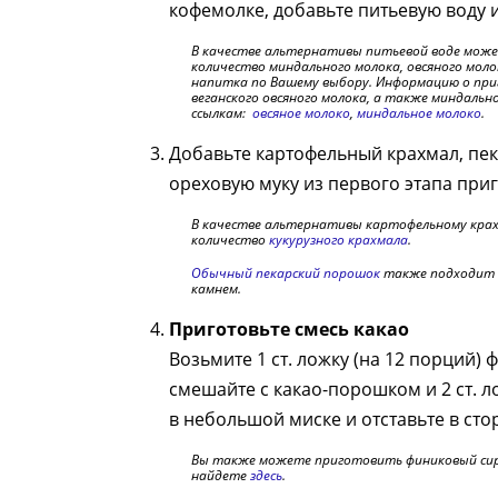
кофемолке, добавьте питьевую воду и
В качестве альтернативы питьевой воде може
количество миндального молока, овсяного моло
напитка по Вашему выбору. Информацию о при
веганского овсяного молока, а также миндаль
ссылкам:
овсяное молоко
,
миндальное молоко
.
Добавьте картофельный крахмал, пе
ореховую муку из первого этапа при
В качестве альтернативы картофельному крах
количество
кукурузного крахмала
.
Обычный пекарский порошок
также подходит в
камнем.
Приготовьте смесь какао
Возьмите 1 ст. ложку (на 12 порций)
смешайте с какао-порошком и 2 ст. л
в небольшой миске и отставьте в сто
Вы также можете приготовить финиковый сир
найдете
здесь
.