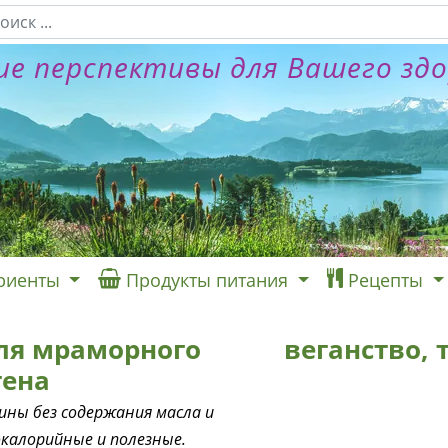
е перспективы для Вашего зд
риенты
Продукты питания
Рецепты
ля мраморного
веганство,
тена
ины без содержания масла и
калорийные и полезные.