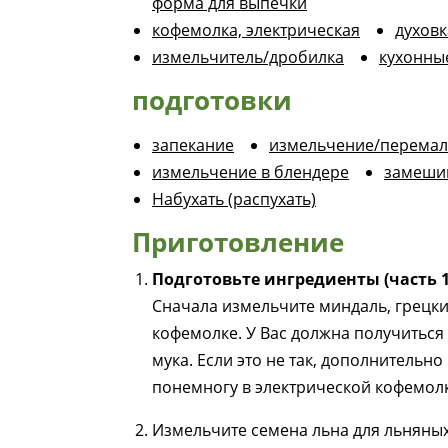
форма для выпечки
кофемолка, электрическая
духов
измельчитель/дробилка
кухонны
подготовки
запекание
измельчение/перема
измельчение в блендере
замеши
Набухать (распухать)
Приготовление
Подготовьте ингредиенты (часть 1
Сначала измельчите миндаль, грецки
кофемолке. У Вас должна получиться
мука. Если это не так, дополнительн
понемногу в электрической кофемолк
Измельчите семена льна для льняных