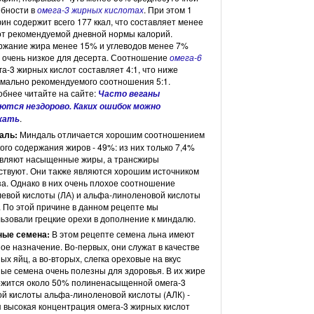
ебности в
омега-3 жирных кислотах
. При этом 1
© Inke Weissenbor
н содержит всего 177 ккал, что составляет менее
т рекомендуемой дневной нормы калорий.
жание жира менее 15% и углеводов менее 7%
 очень низкое для десерта. Соотношение
омега-6
га-3 жирных кислот составляет 4:1, что ниже
мально рекомендуемого соотношения 5:1.
бнее читайте на сайте:
Часто веганы
ются нездорово. Каких ошибок можно
.
жать
аль:
Миндаль отличается хорошим соотношением
ого содержания жиров - 49%: из них только 7,4%
авляют насыщенные жиры, а трансжиры
ствуют. Они также являются хорошим источником
а. Однако в них очень плохое соотношение
евой кислоты (ЛА) и альфа-линоленовой кислоты
. По этой причине в данном рецепте мы
ьзовали грецкие орехи в дополнение к миндалю.
ные семена:
В этом рецепте семена льна имеют
ое назначение. Во-первых, они служат в качестве
ых яйц, а во-вторых, слегка ореховые на вкус
ые семена очень полезны для здоровья. В их жире
ржится около 50% полиненасыщенной омега-3
й кислоты альфа-линоленовой кислоты (AЛК) -
 высокая концентрация омега-3 жирных кислот