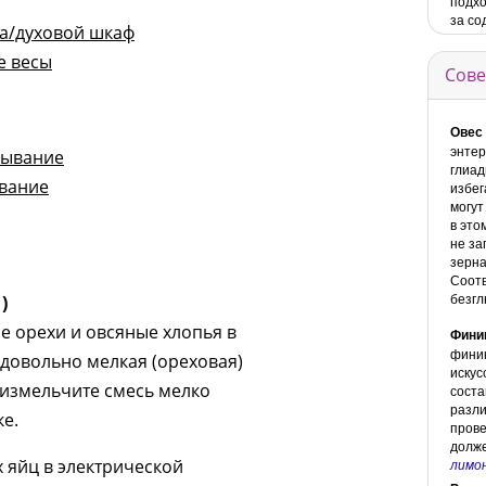
подхо
за со
ка/духовой шкаф
е весы
Сове
Овес 
энтер
лывание
глиад
вание
избег
могут
в это
не за
зерна
Соотв
безгл
)
е орехи и овсяные хлопья в
Фини
финик
 довольно мелкая (ореховая)
искус
о измельчите смесь мелко
соста
разли
е.
прове
долже
 яйц в электрической
лимон