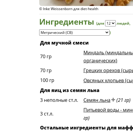
© Inke Weissenborn для diet-health
Ингредиенты
(для
людей
,
)
Для мучной смеси
Миндаль (миндальных
70
гр
органических)
70
гр
Грецких орехов (сыр
100
гр
Овсяных хлопьев (сы
Для яиц из семян льна
3
неполные ст.л.
Семян льна
(21 гр)
Питьевой воды - мин
3
ст.л.
гр)
Остальные ингредиенты для маф