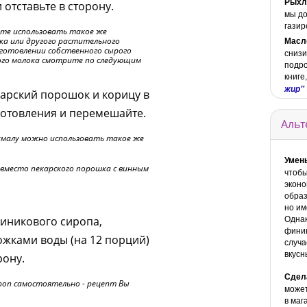
Рыхл
 отставьте в сторону.
мы до
газир
те использовать такое же
Масл
ка или другого растительного
готовлении собственного сырого
снизи
ного молока смотрите по следующим
подро
книге
жир"
карский порошок и корицу в
готовления и перемешайте.
Альт
малу можно использовать такое же
Умен
место пекарского порошка с винным
чтобы
эконо
образ
но им
Одна
 финикового сиропа,
финик
ожками воды (на 12 порций)
случа
вкусн
рону.
Сдел
оп самостоятельно - рецепт Вы
может
в маг