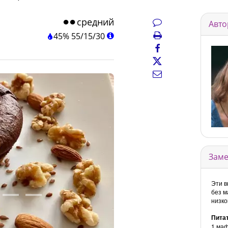
средний
Авто
45%
55
/
15
/
30
Заме
Эти в
без м
низко
Пита
1 маф