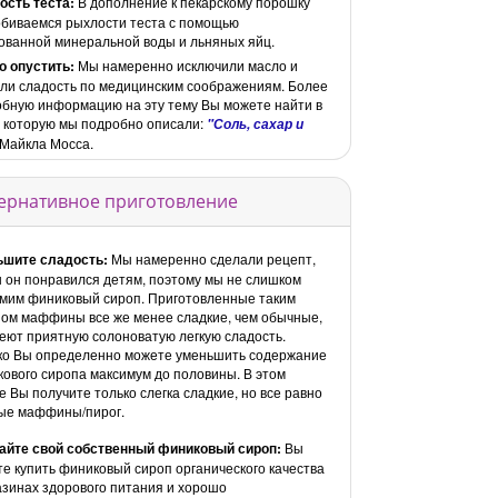
ость теста:
В дополнение к пекарскому порошку
биваемся рыхлости теста с помощью
ованной минеральной воды и льняных яйц.
о опустить:
Мы намеренно исключили масло и
ли сладость по медицинским соображениям. Более
бную информацию на эту тему Вы можете найти в
, которую мы подробно описали:
"Соль, сахар и
Майкла Мосса.
ернативное приготовление
ьшите сладость:
Мы намеренно сделали рецепт,
 он понравился детям, поэтому мы не слишком
мим финиковый сироп. Приготовленные таким
ом маффины все же менее сладкие, чем обычные,
еют приятную солоноватую легкую сладость.
ко Вы определенно можете уменьшить содержание
ового сиропа максимум до половины. В этом
е Вы получите только слегка сладкие, но все равно
ые маффины/пирог.
айте свой собственный финиковый сироп:
Вы
е купить финиковый сироп органического качества
азинах здорового питания и хорошо