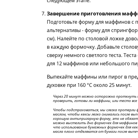
следующем этапе.
Завершение приготовления маф
Подготовьте форму для маффинов с п
альтернативы - форму для спрингфо
см). Налейте по столовой ложке дово
в каждую формочку. Добавьте столов
сверху немного светлого теста. Теста
для 12 маффинов или небольшого пи
Выпекайте маффины или пирог в пре
духовке при 160 °C около 25 минут.
Через 20 минут можно осторожно проткнуть 
проверить, готовы ли маффины, или тесто все
Чтобы подстраховаться, мы слегка протерли ф
маслом, чтобы кексы легко снимались после вып
хорошую антипригарную форму, это не обязат
можно выстелить дно формочек для маффинов 
что использование бумажных формочек для кекс
масла плохо отделяются от бумаги после выпе