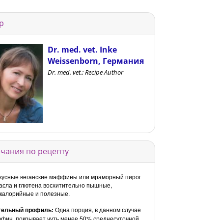
р
Dr. med. vet. Inke
Weissenborn, Германия
Dr. med. vet.; Recipe Author
чания по рецепту
кусные веганские маффины или мраморный пирог
асла и глютена восхитительно пышные,
калорийные и полезные.
тельный профиль:
Одна порция, в данном случае
фин, покрывает чуть менее 50% среднесуточной