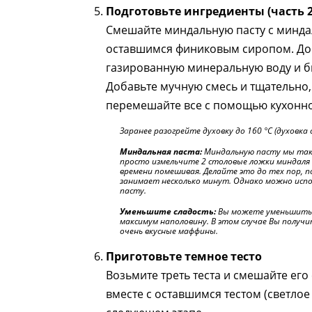
Подготовьте ингредиенты (часть 2
Смешайте миндальную пасту с минда
оставшимся финиковым сиропом. Доб
газированную минеральную воду и б
Добавьте мучную смесь и тщательно,
перемешайте все с помощью кухонно
Заранее разогрейте духовку до 160 °C (духовка 
Миндальная паста:
Миндальную пасту мы такж
просто измельчите 2 столовые ложки миндаля 
времени помешивая. Делайте это до тех пор, п
занимает несколько минут. Однако можно исп
пасту.
Уменьшите сладость:
Вы можете уменьшить 
максимум наполовину. В этом случае Вы получит
очень вкусные маффины.
Приготовьте темное тесто
Возьмите треть теста и смешайте его с
вместе с оставшимся тестом (светлое