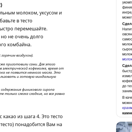
укомп
)
финик
льным молоком, уксусом и
ингре
може
авьте в тесто
Сдел
ыстро перемешайте.
Напит
овсян
 но не очень долго
самос
го комбайна.
молок
сырое
молок
с горячим воздухом).
моло
е приготовили сами. Для этого
Сдел
в электрической кофемолке, время от
быстр
ока не появится немного масла. Это
измел
ользовать и готовую миндальную
кофем
до те
содержание финикового сиропа
заним
е только слегка сладкие, но все равно
В кач
можно
крах
камн
 какао из шага 4. Это тесто
 тесто) понадобится Вам на