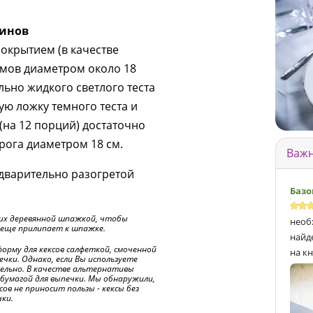
финов
окрытием (в качестве
рмов диаметром около 18
льно жидкого светлого теста
ую ложку темного теста и
 (на 12 порций) достаточно
рога диаметром 18 см.
Важн
дварительно разогретой
Базо
их деревянной шпажкой, чтобы
необ
 еще прилипает к шпажке.
найд
орму для кексов салфеткой, смоченной
на кн
ечки. Однако, если Вы используете
ельно. В качестве альтернативы
бумагой для выпечки. Мы обнаружили,
ов не приносит пользы - кексы без
чки.