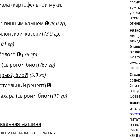
среди
ала (картофельной муки,
тем, 
увели
неско
 с винным камнем
(9,0 гр)
отно
Разн
йлонской, кассии)
(3,9 гр)
минда
минда
101 гр)
бланш
основ
белого
(36 гр)
Благо
вкус,
(сырого?, био?)
(67 гр)
конси
рых?, био?)
(5,0 гр)
Овся
содер
отдельный рецепт)
Они т
выпус
ахара (сырой?, био?)
(11 гр)
Сове
Фини
изгот
быто
питат
ивальная машина
он по
счита
пкейки)
или
разъёмная
как и