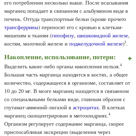
его потреблении несколько выше. После всасывания
марганец попадает в связанном с альбумином виде в
печень. Оттуда транспортные белки (кроме прочего
трансферрины
) переносят его с кровью к клеткам-
мишеням и тканям (
гипофизу
,
шишковидной железе
,
3
костям, молочной железе и
поджелудочной железе
)
.
Накопление, использование, потери:
4
Выделить какие-либо органы накопления нельзя.
Большая часть марганца находится в костях, а общее
количество, содержащееся в организме, составляет от
10 до 20 мг. В мозге марганец находится в связанном
со специальными белками виде, главным образом с
глутамат-аммоний-лигазой в
астроцитах
. В клетках
4
марганец сконцентрирован в митохондриях.
Организм регулирует содержание марганца, скорее
приспосабливая экскреции (выделения через