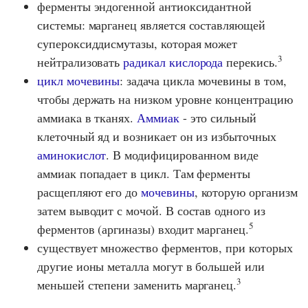
ферменты эндогенной антиоксидантной
системы: марганец является составляющей
супероксиддисмутазы, которая может
3
нейтрализовать
радикал кислорода
перекись.
цикл мочевины
: задача цикла мочевины в том,
чтобы держать на низком уровне концентрацию
аммиакa в тканях.
Аммиак
- это сильный
клеточный яд и возникает он из избыточных
аминокислот
. В модифицированном виде
аммиак попадает в цикл. Там ферменты
расщепляют его до
мочевины
, которую организм
затем выводит с мочой. В состав одного из
5
ферментов (аргиназы) входит марганец.
существует множество ферментов, при которых
другие ионы металла могут в большей или
3
меньшей степени заменить марганец.