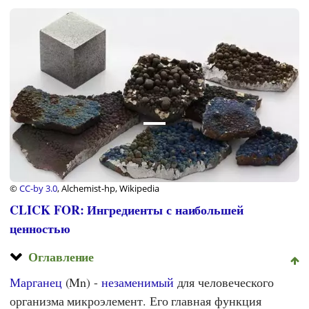
©
CC-by 3.0
, Alchemist-hp, Wikipedia
CLICK FOR: Ингредиенты с наибольшей
ценностью
Оглавление
Марганец
(Mn) -
незаменимый
для человеческого
организма микроэлемент. Его главная функция