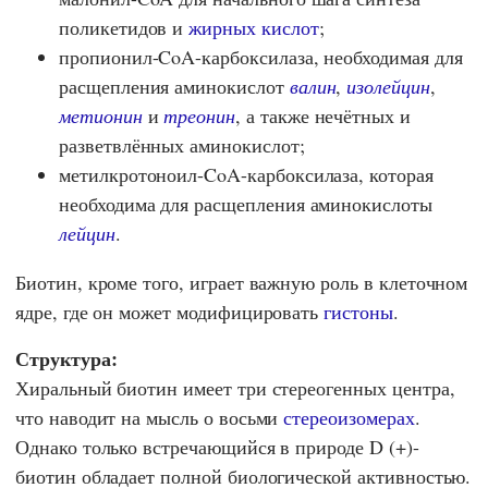
поликетидов и
жирных кислот
;
пропионил-CoA-карбоксилаза, необходимая для
расщепления аминокислот
валин
,
изолейцин
,
метионин
и
треонин
, а также нечётных и
разветвлённых аминокислот;
метилкротоноил-CoA-карбоксилаза, которая
необходима для расщепления аминокислоты
лейцин
.
Биотин, кроме того, играет важную роль в клеточном
ядре, где он может модифицировать
гистоны
.
Структура:
Хиральный биотин имеет три стереогенных центра,
что наводит на мысль о восьми
стереоизомерах
.
Однако только встречающийся в природе D (+)-
биотин обладает полной биологической активностью.