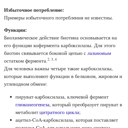
Избыточное потребление:
Примеры избыточного потребления не известны.
Функции:
Биохимическое действие биотина основывается на
его функции кофермента карбоксилазы. Для этого
биотин связывается боковой цепью с
лизиновым
2, 3, 4
остатком фермента.
Для человека важны четыре такие карбоксилазы,
которые выполняют функции в белковом, жировом и
углеводном обмене:
пируват-карбоксилаза, ключевой фермент
глюконеогенеза
, который преобразует пируват в
метаболит
цитратного цикла
;
ацетил-CoA-карбоксилаза, которая поставляет
малонил-CoA для начального шага синтеза