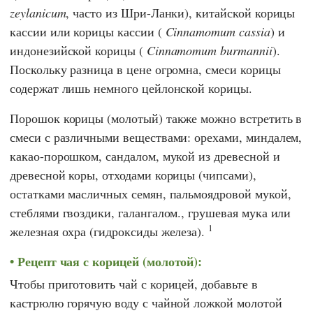
zeylanicum
, часто из Шри-Ланки), китайской корицы
кассии или корицы кассии (
Cinnamomum cassia
) и
индонезийской корицы (
Cinnamomum burmannii
).
Поскольку разница в цене огромна, смеси корицы
содержат лишь немного цейлонской корицы.
Порошок корицы (молотый) также можно встретить в
смеси с различными веществами: орехами, миндалем,
какао-порошком, сандалом, мукой из древесной и
древесной коры, отходами корицы (чипсами),
остатками масличных семян, пальмоядровой мукой,
стеблями гвоздики, галангалом., грушевая мука или
1
железная охра (гидроксиды железа).
Рецепт чая с корицей (молотой):
Чтобы приготовить чай с корицей, добавьте в
кастрюлю горячую воду с чайной ложкой молотой