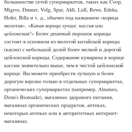
большинстве сетей супермаркетов, таких как
Coop
,
Migros
,
Denner
,
Volg
,
Spar
,
Aldi
,
Lidl
,
Rewe
,
Edeka
,
Hofer
,
Billa
и т. д., обычно под названием «корица
молотая».
Какая корица лучше: кассия или
цейлонская?
Более дешевый порошок корицы
состоит в основном из молотой китайской корицы
(касии) с небольшой долей более мелкой и дорогой
цейлонской корицы. Содержание кумарина в корице
кассии значительно выше, чем в чистой цейлонской
корице. Вы можете приобрести лучшую и более
дорогую версию только в отдельных супермаркетах,
органических супермаркетах (например,
Alnatura
,
Denn's Biomarkt
), магазинах здорового питания,
магазинах органических продуктов, аптеках,
некоторых аптеках или в авторитетных интернет-
магазинах.