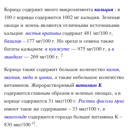
Корица содержит много макроэлемента
кальция
: в
100 г корицы содержится 1002 мг кальция. Зеленые
овощи и зелень являются отличными источниками
кальция:
листья крапивы
содержат 481 мг/100 г,
базилик –
177 мг/100 г. Но орехи и семена также
богаты кальцием:
в кунжуте
— 975 мг/100 г, а
в
2
миндале
— 269 мг/100 г.
Корица также содержит большое количество
калия
,
магния
,
меди
и
цинка
, а также небольшое количество
витаминов. Жирорастворимый
витамин К
содержится главным образом в зеленых овощах, а в
корице содержится 31 мкг/100 г.
Ростки фасоли мунг
имеют такое же содержание – 33 мкг/100 г,
в
мангольде
содержится гораздо больше витамина К –
г2
830 мкг/100
.