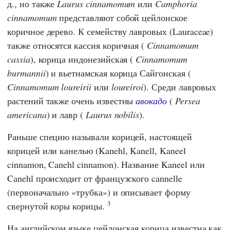
д., но также
Laurus cinnamomum
или
Camphoria
cinnamomum
представляют собой цейлонское
коричное дерево. К семейству лавровых (Lauraceae)
также относятся кассия коричная (
Cinnamomum
cassia
), корица индонезийская (
Cinnamomum
burmannii
) и вьетнамская корица Сайгонская (
Cinnamomum loureirii
или
loureiroi
). Среди лавровых
растений также очень известны
авокадо
(
Persea
americana
) и лавр (
Laurus nobilis
).
Раньше специю называли корицей, настоящей
корицей или канелью (Kanehl, Kanell, Kaneel
cinnamon, Canehl cinnamon). Название Kaneel или
Canehl происходит от французского cannelle
(первоначально «трубка») и описывает форму
3
свернутой коры корицы.
На английском языке цейлонская корица известна как