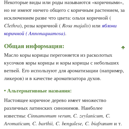
Некоторые виды или роды называются «коричными»,
но не имеют ничего общего с коричным растением, за
исключением разве что цвета: ольхи коричной (
Clethra
), розы коричной (
Rosa majalis
) или
яблони
коричной (
Annonaquamosa
)
.
Общая информация:
Масло коры корицы перегоняется из расколотых
кусочков коры корицы и коры корицы с небольших
ветвей. Его используют для ароматизации (например,
ликеров) и в качестве ароматизатора духов.
Альтернативные названия:
Настоящее коричное дерево имеет множество
различных латинских синонимов. Наиболее
известны:
Cinnamomum verum, C. zeylanicum, C.
Aromaticum, C. barthii, C. bengalese, C. biafranum
и т.