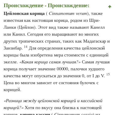
Происхождение - Происхождение:
Цейлонская корица
(
Cinnamomum verum
), также
известная как настоящая корица, родом из Шри-
Ланки (Цейлон). Этот вид также называют Канелл
или Канил. Сегодня его выращивают во многих
других тропических странах, таких как Мадагаскар и
14
Занзибар.
Для определения качества цейлонской
корицы была изобретена мера стоимости с единицей
экелле.
Какая корица самая лучшая?
Самая лучшая
корица получает значение 00000, палочки худшего
15
качества могут опускаться до значения 0, от I до V.
Цена во многом зависит от состояния булочек с
корицей.
Разница между цейлонской корицей и кассийской
корицей?
Хотя по вкусу она близка к настоящей
корица кассии
корице,
(
Cinnamomum cassia
) на