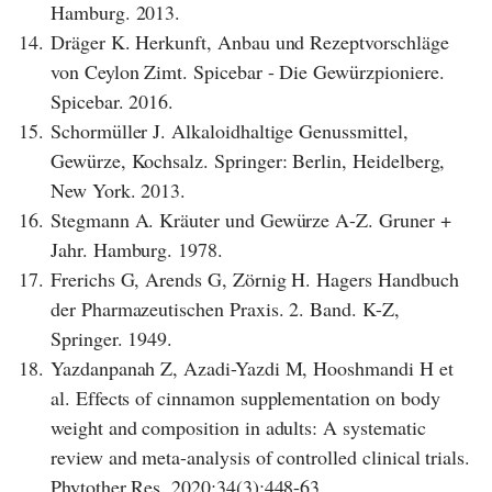
Hamburg. 2013.
14.
Dräger K. Herkunft, Anbau und Rezeptvorschläge
von Ceylon Zimt. Spicebar - Die Gewürzpioniere.
Spicebar. 2016.
15.
Schormüller J. Alkaloidhaltige Genussmittel,
Gewürze, Kochsalz. Springer: Berlin, Heidelberg,
New York. 2013.
16.
Stegmann A. Kräuter und Gewürze A-Z. Gruner +
Jahr. Hamburg. 1978.
17.
Frerichs G, Arends G, Zörnig H. Hagers Handbuch
der Pharmazeutischen Praxis. 2. Band. K-Z,
Springer. 1949.
18.
Yazdanpanah Z, Azadi-Yazdi M, Hooshmandi H et
al. Effects of cinnamon supplementation on body
weight and composition in adults: A systematic
review and meta-analysis of controlled clinical trials.
Phytother Res. 2020;34(3):448-63.