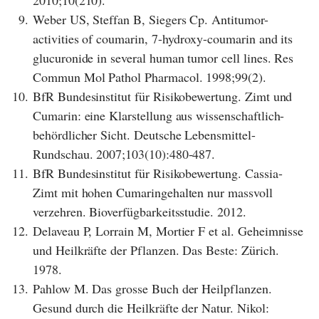
9.
Weber US, Steffan B, Siegers Cp. Antitumor-
activities of coumarin, 7-hydroxy-coumarin and its
glucuronide in several human tumor cell lines. Res
Commun Mol Pathol Pharmacol. 1998;99(2).
10.
BfR Bundesinstitut für Risikobewertung. Zimt und
Cumarin: eine Klarstellung aus wissenschaftlich-
behördlicher Sicht. Deutsche Lebensmittel-
Rundschau. 2007;103(10):480-487.
11.
BfR Bundesinstitut für Risikobewertung. Cassia-
Zimt mit hohen Cumaringehalten nur massvoll
verzehren. Bioverfügbarkeitsstudie. 2012.
12.
Delaveau P, Lorrain M, Mortier F et al. Geheimnisse
und Heilkräfte der Pflanzen. Das Beste: Zürich.
1978.
13.
Pahlow M. Das grosse Buch der Heilpflanzen.
Gesund durch die Heilkräfte der Natur. Nikol: