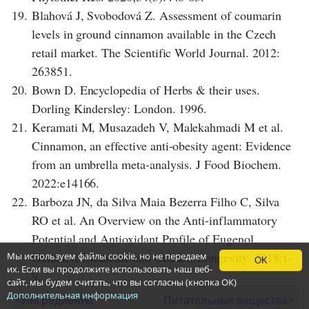
19.
Blahová J, Svobodová Z. Assessment of coumarin
levels in ground cinnamon available in the Czech
retail market. The Scientific World Journal. 2012:
263851.
20.
Bown D. Encyclopedia of Herbs & their uses.
Dorling Kindersley: London. 1996.
21.
Keramati M, Musazadeh V, Malekahmadi M et al.
Cinnamon, an effective anti-obesity agent: Evidence
from an umbrella meta-analysis. J Food Biochem.
2022:e14166.
22.
Barboza JN, da Silva Maia Bezerra Filho C, Silva
RO et al. An Overview on the Anti-inflammatory
Potential and Antioxidant Profile of Eugenol.
Oxidative Medicine and Cellular Longevity. 2018:1-
Мы используем файлы cookie, но не передаем
OK
их. Если вы продолжите использовать наш веб-
9.
сайт, мы будем считать, что вы согласны (кнопка ОК)
Дополнительная информация
<
Ингредиенты
Питательные вещества
>