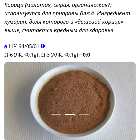
Корица (молотая, сырая, органическая?)
используется для приправы блюд. Ингредиент
кумарин, доля которого в «дешевой корице»
выше, считается вредным для здоровья
11%
94
/
05
/
01
Ω-6 (ЛК, <0.1g)
:
Ω-3 (АЛК, <0.1g)
=
0:0