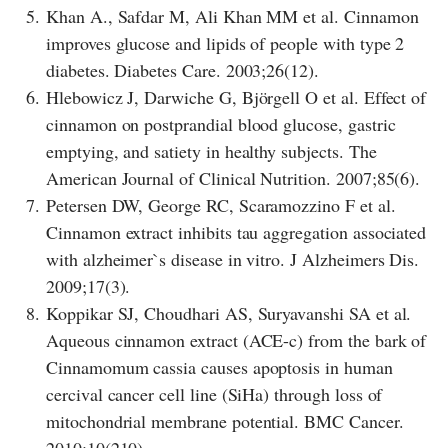
5.
Khan A., Safdar M, Ali Khan MM et al. Cinnamon
improves glucose and lipids of people with type 2
diabetes. Diabetes Care. 2003;26(12).
6.
Hlebowicz J, Darwiche G, Björgell O et al. Effect of
cinnamon on postprandial blood glucose, gastric
emptying, and satiety in healthy subjects. The
American Journal of Clinical Nutrition. 2007;85(6).
7.
Petersen DW, George RC, Scaramozzino F et al.
Cinnamon extract inhibits tau aggregation associated
with alzheimer`s disease in vitro. J Alzheimers Dis.
2009;17(3).
8.
Koppikar SJ, Choudhari AS, Suryavanshi SA et al.
Aqueous cinnamon extract (ACE-c) from the bark of
Cinnamomum cassia causes apoptosis in human
cercival cancer cell line (SiHa) through loss of
mitochondrial membrane potential. BMC Cancer.
2010;10(210).