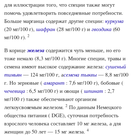
для иллюстрации того, что специи также могут
помочь удовлетворить повседневные потребности.
Больше марганца содержат другие специи:
куркума
(20 мг/100 г),
шафран
(28 мг/100 г) и
гвоздика
(60
2
мг/100 г).
В корице
железа
содержится чуть меньше, но его
тоже немало (8,3 мг/100 г). Многие специи, травы и
семена имеют высокое содержание железа:
сушеный
тимьян
— 124 мг/100 г, а
семена тыквы
— 8,8 мг/100
г. Но зерновые (
амарант
: 7,6 мг/100 г), бобовые (
чечевица
: 6,5 мг/100 г) и овощи (
шпинат
: 2,7
мг/100 г) также обеспечивают организм
2
легкоусвояемым железом.
По данным
Немецкого
общества питания
(
DGE
), суточная потребность
взрослого человека составляет 10 мг железа, а для
4
женщин до 50 лет — 15 мг железа.