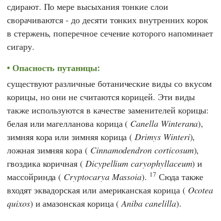
сдирают. По мере высыхания тонкие слои
сворачиваются - до десяти тонких внутренних корок
в стержень, поперечное сечение которого напоминает
сигару.
Опасность путаницы:
существуют различные ботанические виды со вкусом
корицы, но они не считаются корицей. Эти виды
также используются в качестве заменителей корицы:
белая или магелланова корица (
Canella Winterana
),
зимняя кора или зимняя корица (
Drimys Winteri
),
ложная зимняя кора (
Cinnamodendron corticosum
),
гвоздика коричная (
Dicypellium caryophyllaceum
) и
17
массойринда (
Cryptocarya Massoia
).
Сюда также
входят эквадорская или американская корица (
Ocotea
quixos
) и амазонская корица (
Aniba canelilla
).