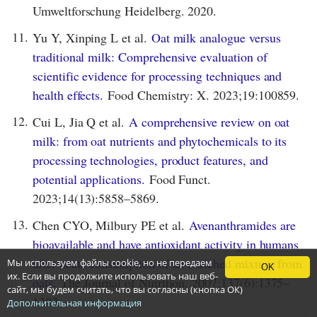
Umweltforschung Heidelberg. 2020.
11.
Yu Y, Xinping L et al.
Oat milk analogue versus
traditional milk: Comprehensive evaluation of
scientific evidence for processing techniques and
health effects.
Food Chemistry: X. 2023;19:100859.
12.
Cui L, Jia Q et al.
A comprehensive review on oat
milk: from oat nutrients and phytochemicals to its
processing technologies, product features, and
potential applications.
Food Funct.
2023;14(13):5858–5869.
13.
Chen CYO, Milbury PE et al.
Avenanthramides are
bioavailable and have antioxidant activity in humans
after acute consumption of an enriched mixture from
Мы используем файлы cookie, но не передаем
OK
их. Если вы продолжите использовать наш веб-
oats.
The Journal of Nutrition. 2007;137(6):1375–
сайт, мы будем считать, что вы согласны (кнопка ОК)
1382.
Дополнительная информация