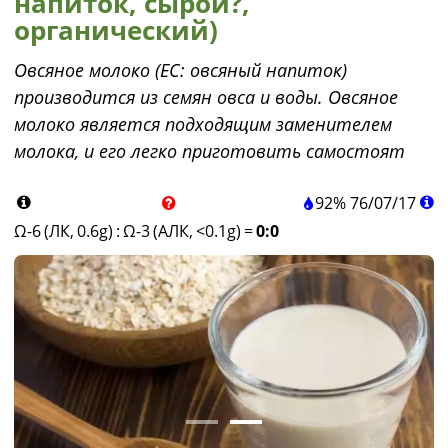
напиток, сырой?,
органический)
Овсяное молоко (ЕС: овсяный напиток)
производится из семян овса и воды. Овсяное
молоко является подходящим заменителем
молока, и его легко приготовить самостоят
92%
76
/
07
/
17
Ω-6 (ЛК, 0.6g)
:
Ω-3 (АЛК, <0.1g)
=
0:0