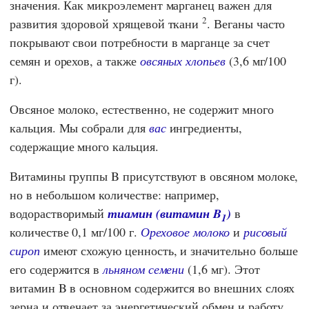
значения. Как микроэлемент марганец важен для
2
развития здоровой хрящевой ткани
. Веганы часто
покрывают свои потребности в марганце за счет
семян и орехов, а также
овсяных хлопьев
(3,6 мг/100
г).
Овсяное молоко, естественно, не содержит много
кальция. Мы собрали для
вас
ингредиенты,
содержащие много кальция.
Витамины группы B присутствуют в овсяном молоке,
но в небольшом количестве: например,
водорастворимый
тиамин (витамин B
)
в
1
количестве 0,1 мг/100 г.
Ореховое молоко
и
рисовый
сироп
имеют схожую ценность, и значительно больше
его содержится в
льняном семени
(1,6 мг). Этот
витамин B в основном содержится во внешних слоях
зерна и отвечает за энергетический обмен и работу