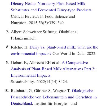
Dietary Needs: Non-dairy Plant-based Milk
Substitutes and Fermented Dairy-type Products
.
Critical Reviews in Food Science and
Nutrition. 2015;56(3):339–349.
7.
Albert-Schweitzer-Stiftung. Ökobilanz
Pflanzenmilch.
8.
Ritchie H.
Dairy vs. plant-based milk: what are the
environmental impacts?
Our World in Data. 2022.
9.
Geburt K, Albrecht EH et al.
A Comparative
Analysis of Plant-Based Milk Alternatives Part 2:
Environmental Impacts
.
Sustainability. 2022;14(14):8424.
10.
Reinhardt G, Gärtner S, Wagner T.
Ökologische
Fussabdrücke von Lebensmitteln und Gerichten in
Deutschland
. Institut für Energie - und