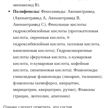
авенакозид B).
Полифенолы:
Феноламиды: Авенантрамид
(Авенантрамид А, Авенантрамид В,
Авенантрамид С); Фенольные кислоты:
гидроксибензойные кислоты (протокатеховая
кислота, сиреневая кислота, 4-
гидроксибензойная кислота, галловая кислота,
ванилиновая кислота); Гидроксикоричные
кислоты (феруловая кислота, о-кумаровая
кислота, п-кумаровая кислота, кофейная
кислота, синапиновая кислота); Флавоноиды:
гликозидные флавоноиды (линарин, тилианин);
флавонолы (кемпферол, кверцетин,
мирицитрин, кверцитрин, рутин); Флавоны
(трицин, лютеолин, апигенин)
Однако следует отметить, что состав