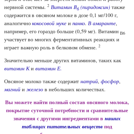
2
нервной системы.
Витамин B
(пиридоксин)
также
6
содержится в овсяном молоке в дозе 0,1 мг/100 г,
аналогично
кокосовой муке
и
панко
.
В амаранте
,
например, его гораздо больше (0,59 мг). Витамин
В6
участвует во многих ферментативных реакциях и
2
играет важную роль в белковом обмене.
Значительно меньше других витаминов, таких как
витамин К
и
витамин Е.
Овсяное молоко также содержит
натрий
,
фосфор
,
магний
и
железо
в небольших количествах.
Вы можете найти полный состав овсяного молока,
покрытие суточной потребности и сравнительные
значения с другими ингредиентами в
наших
под
таблицах питательных веществ