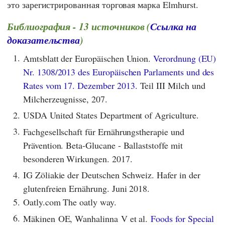
это зарегистрированная торговая марка
Elmhurst
.
Библиография - 13 источников (
Ссылка на
доказательства
)
1.
Amtsblatt der Europäischen Union.
Verordnung (EU)
Nr. 1308/2013 des Europäischen Parlaments und des
Rates vom 17. Dezember 2013.
Teil III Milch und
Milcherzeugnisse, 207.
2.
USDA United States Department of Agriculture.
3.
Fachgesellschaft für Ernährungstherapie und
Prävention. Beta-Glucane - Ballaststoffe mit
besonderen Wirkungen. 2017.
4.
IG Zöliakie der Deutschen Schweiz. Hafer in der
glutenfreien Ernährung. Juni 2018.
5.
Oatly.com The oatly way.
6.
Mäkinen OE, Wanhalinna V et al.
Foods for Special