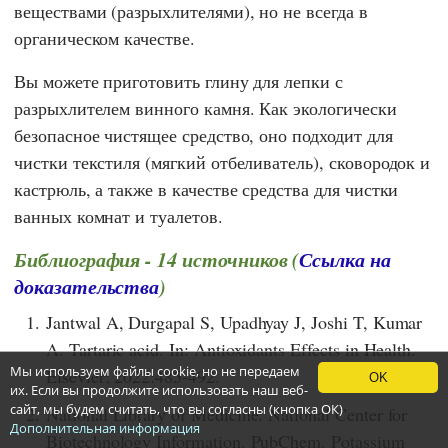
веществами (разрыхлителями), но не всегда в
органическом качестве.
Вы можете приготовить глину для лепки с
разрыхлителем винного камня. Как экологически
безопасное чистящее средство, оно подходит для
чистки текстиля (мягкий отбеливатель), сковородок и
кастрюль, а также в качестве средства для чистки
ванных комнат и туалетов.
Библиография - 14 источников (
Ссылка на
доказательства
)
1.
Jantwal A, Durgapal S, Upadhyay J, Joshi T, Kumar
A. Tartaric acid. In: Antioxidants Effects in Health.
Мы используем файлы cookie, но не передаем
Elsevier; 2022:485-492.
OK
их. Если вы продолжите использовать наш веб-
сайт, мы будем считать, что вы согласны (кнопка ОК)
2.
National Library of Medicine. National Center for
Дополнительная информация
Biotechnology Information. PubChem. Potassium