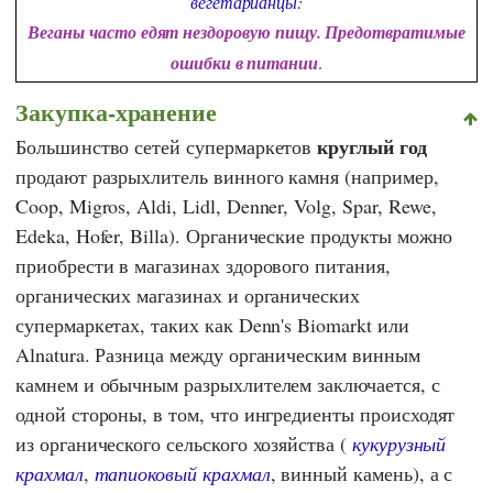
вегетарианцы:
Веганы часто едят нездоровую пищу. Предотвратимые
ошибки в питании
.
Закупка-хранение
круглый год
Большинство сетей супермаркетов
продают разрыхлитель винного камня (например,
Coop
,
Migros
,
Aldi
,
Lidl
,
Denner
,
Volg
,
Spar
,
Rewe
,
Edeka
,
Hofer
,
Billa
). Органические продукты можно
приобрести в магазинах здорового питания,
органических магазинах и органических
супермаркетах, таких как
Denn's Biomarkt
или
Alnatura
. Разница между органическим винным
камнем и обычным разрыхлителем заключается, с
одной стороны, в том, что ингредиенты происходят
из органического сельского хозяйства (
кукурузный
крахмал
,
тапиоковый крахмал
, винный камень), а с