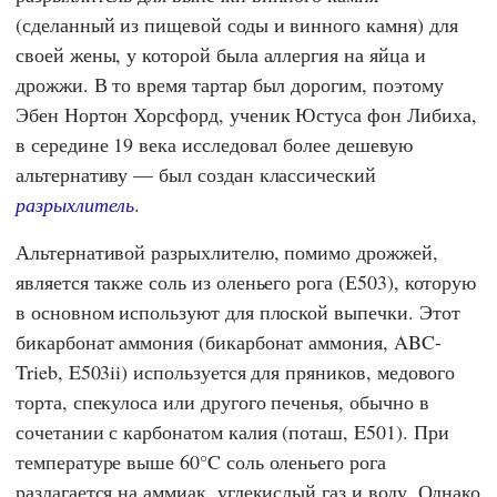
(сделанный из пищевой соды и винного камня) для
своей жены, у которой была аллергия на яйца и
дрожжи. В то время тартар был дорогим, поэтому
Эбен Нортон Хорсфорд
, ученик
Юстуса фон Либиха
,
в середине 19 века исследовал более дешевую
альтернативу — был создан классический
разрыхлитель
.
Альтернативой разрыхлителю, помимо дрожжей,
является также соль из оленьего рога (Е503), которую
в основном используют для плоской выпечки. Этот
бикарбонат аммония (бикарбонат аммония, ABC-
Trieb, E503ii) используется для пряников, медового
торта, спекулоса или другого печенья, обычно в
сочетании с карбонатом калия (поташ, E501). При
температуре выше 60°C соль оленьего рога
разлагается на аммиак, углекислый газ и воду. Однако