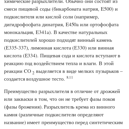
химические разрыхлители. Обычно они состоят из
смеси пищевой соды (бикарбоната натрия, E500) и
подкислителя или кислой соли (например,
дигидрофосфата динатрия, E450a или ортофосфата
монокальция, E341a). В качестве натуральных
подкислителей хорошо подходят винный камень
(Е335-337), лимонная кислота (Е330) или винная
кислота (Е334). Пищевая сода и кислота вступают в
реакцию под воздействием тепла и влаги. В этой
реакции CO
выделяется в виде мелких пузырьков –
2
8.11
создается воздушное тесто.
Преимущество разрыхлителя в отличие от дрожжей
или закваски в том, что он не требует фазы покоя
(фазы брожения).
Разрыхлитель крема из винного
камня (различные подкислители определяют
название) имеет преимущество перед синтетическим