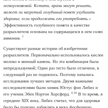
легкоусвояемой. Кстати, врачи могут решить,
может ли нагретый голубиный помет ухудшить
здоровье, если продолжать его употреблять.
Эффективность голубиного помета в качестве
разрыхлителя основана на содержащихся в нем солях
7
аммония.
Существуют разные истории об изобретении
разрыхлителя. Первоначально использовалось кислое
молоко и винный камень. Но эта комбинация была
непредсказуемой; Один раз тесто было отличное, в
следующий раз не поднялось. Поэтому начались
исследования лучших методов. Двумя важными
исследователями были химик
Юстус фон Либих
и
4.16
его ученик
Эбен Нортон Хорсфорд
.
В то время, в
середине XIX века,
Либих
считал, что для здоровья
было бы полезно добавлять в муку фосфорную