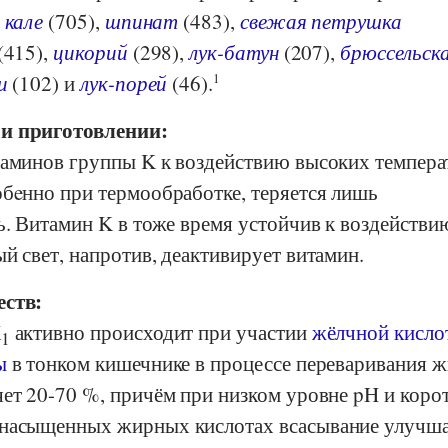
,
кале
(705),
шпинат
(483),
свежая петрушка
(415),
цикорий
(298),
лук-батун
(207),
брюссельск
и
(102) и
лук-порей
(46).
1
и приготовлении:
таминов группы K к воздействию высоких темпера
обeнно при термообработке, теряется лишь
ь. Витамин K в тоже время устойчив к воздействи
й свет, напротив, деактивирует витамин.
еств:
К
активно происходит при участии
жёлчной кисло
1
ы
в тонком кишечнике в процессе переваривания ж
яет 20-70 %, причём при низком уровне pH и коро
 насыщенных жирных кислотах всасывание улучша