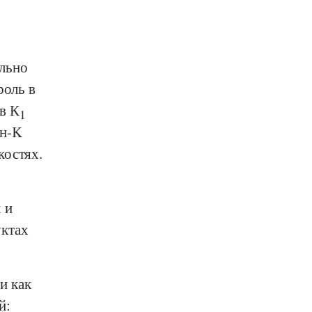
льно
роль в
в К
1
ин-K
костях.
 и
уктах
и как
й: