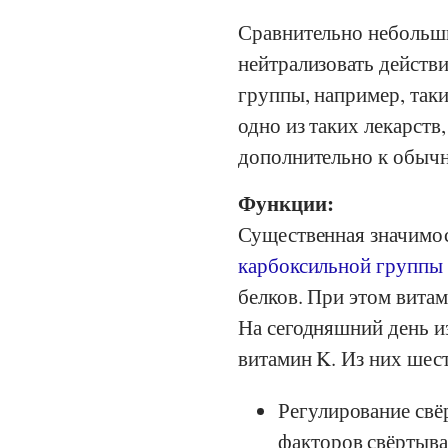
Сравнительно небольшие
нейтрализовать действ
группы, например, так
одно из таких лекарств
дополнительно к обыч
Функции:
Существенная значимост
карбоксильной группы
белков. При этом вита
На сегодняшний день и
витамин K. Из них шес
Регулирование свё
факторов свёртыван