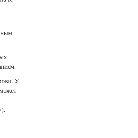
сным
ных
анием.
ови. У
 может
).