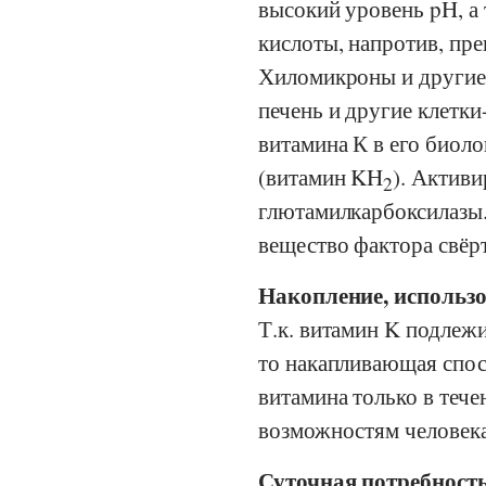
высокий уровень pH, 
кислоты, напротив, пре
Хиломикроны и други
печень и другие клетк
витамина К в его биол
(витамин KH
). Актив
2
глютамилкарбоксилазы.
вещество фактора свёр
Накопление, использо
Т.к. витамин K подлежи
то накапливающая спос
витамина только в тече
возможностям человека
Суточная потребность