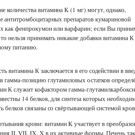
 количества витамина K (1 мг) могут, однако,
ие антитромбоцитарных препаратов кумариновой
их как фенпрокумон или варфарин; если Вы прини
, то нельзя принимать никакие добавки витамина К
ному питанию.
ь витамина К заключается в его содействии в вв
в гамма-позицию глутамиловых остатков определ
мин К служит кофактором гамма-глутамилкарбокси
звестны 14 белков, для синтеза которых необходи
ть белков связаны со свёртывающей системой кров
ртывания крови: витамин K участвует в преобразо
ия II, VII, IX, X в их активные формы. Печень та