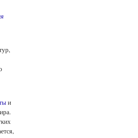
ая
тур,
ю
ты
и
ира.
тких
ется,