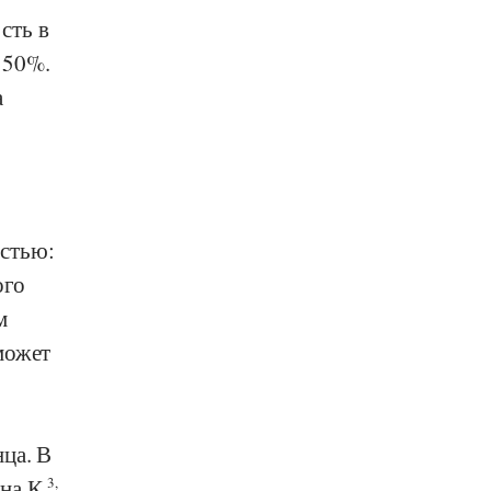
сть в
 50%.
а
стью:
ого
м
может
ца. В
на К.
3,