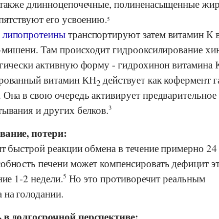
а также длинноцепочечные, полиненасыщенные жи
пятствуют его усвоению.
5
е
липопротеины
транспортируют затем витамин К 
и-мишени. Там происходит гидрооксилирование хи
огически активную форму - гидрохинон витамина 
ированный витамин КН
действует как кофермент г
2
 Она в свою очередь активирует предварительное
тывания и других белков.
3
вание, потери:
т быстрой реакции обмена в течение примерно 24 
обность печени может компенсировать дефицит э
ние 1-2 недели.
5
Но это противоречит реальным
 на голодании.
 в долгосрочной перспективе: