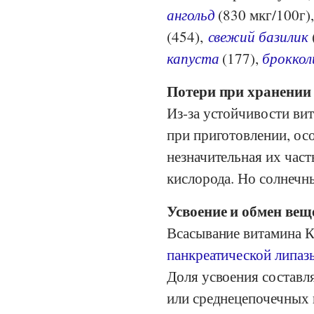
ангольд
(830 мкг/100г)
(454),
свежий базилик
капуста
(177),
броккол
Потери при хранении 
Из-за устойчивости ви
при приготовлении, ос
незначительная их част
кислорода. Но солнечны
Усвоение и обмен вещ
Всасывание витамина 
панкреатической липаз
Доля усвоения составл
или среднецепочечных