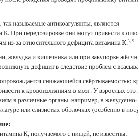
 так называемые антикоагулянты, являются
а К. При передозировке они могут привести к опа
ям из-за относительного дефицита витамина К.
3, 5
ни, желудка и кишечника или при закупорке жёлч
возникнуть дефицит в следствие проблем с всасыв
опровождается снижающейся свёртываемостью кр
ривести к кровоизлияниям в мозг. У взрослых это
ниям в различные органы, например, в желудочно-
латуре или слизистых оболочках (особенно в носу
ние:
итамина К, получаемого с пищей, не известны.