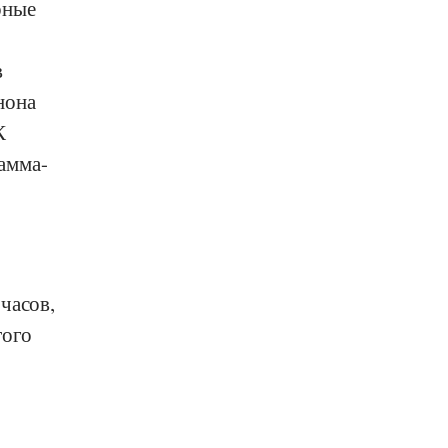
рные
в
нона
К
амма-
часов,
того