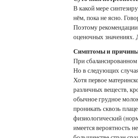
В какой мере синтезир
нём, пока не ясно. Го
Поэтому рекомендации 
оценочных значениях. Д
Симптомы и причины
При сбалансированном 
Но в следующих случая
Хотя первое материнск
различных веществ, кр
обычное грудное молок
проникать сквозь плаце
физиологический (нор
имеется вероятность н
большинстве стран сра