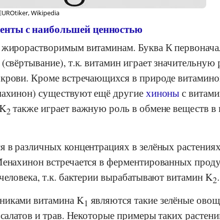
EUROtiker, Wikipedia
енты с наибольшей ценностью
 жирорастворимым витаминам. Буква К первонача
(свёртывание), т.к. витамин играет значительную 
крови. Кроме встречающихся в природе витамино
ахинон) существуют ещё другие
хиноны
с витам
 K
также играет важную роль в обмене веществ в 
2
я в различных концентрациях в зелёных растениях
Менахинон встречается в ферментированных прод
человека, т.к. бактерии вырабатывают витамин K
.
2
никами витамина K
являются такие зелёные овощ
1
 салатов и трав. Некоторые примеры таких растени