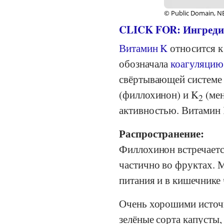
© Public Domain, N
CLICK FOR: Ингреди
Витамин K
относится к
обозначала
коагуляцию
свёртывающей системе 
(филлохинон) и K
(мен
2
активностью. Витамин
Распространение:
Филлохинон встречаетс
частично во фруктах. 
питания и в кишечнике 
Очень хорошими источ
зелёные сорта капусты,