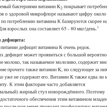
уемый бактериями витамин K
покрывает потребно
2
воря о здоровой микрофлоре называют цифру около
по потреблению витамина К базируются скорее н
ля взрослых она составляет 65 - 80 мкг/день.
3
 дефицита:
питании дефицит витамина К очень редок.
х дефицит может проявиться с большой вероятно
ое молоко, так называемое молозиво, содержит мн
оме прочего также витамин K, но следующее за ни
о уже не содержит его. Витамин K также едва ли 
нту. К этим факторам часто добавляется
мальный) жирный стул новорождённого. Поэтому
едостаточного обеспечения этим витамином младен
зу после рождения проводят профилактику витами