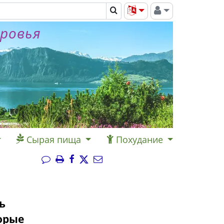
оровья
Сырая пища
Похудание
ь
орые