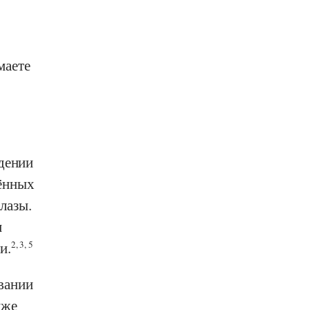
маете
едении
ённых
лазы.
м
и.
2, 3, 5
вании
кже