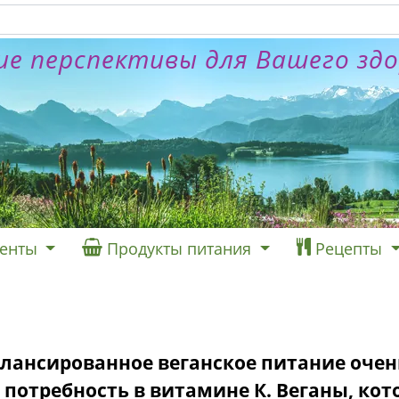
е перспективы для Вашего зд
енты
Продукты питания
Рецепты
алансированное веганское питание очен
потребность в ви
тамине К. Веганы, кот