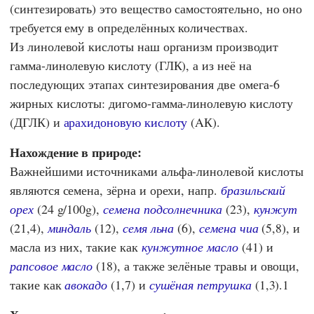
(синтезировать) это вещество самостоятельно, но оно
требуется ему в определённых количествах.
Из линолевой кислоты наш организм производит
гамма-линолевую кислоту (ГЛК), а из неё на
последующих этапах синтезирования две омега-6
жирных кислоты: дигомо-гамма-линолевую кислоту
(ДГЛК) и
арахидоновую кислоту
(AК).
Нахождение в природе:
Важнейшими источниками альфа-линолевой кислоты
являются семена, зёрна и орехи, напр.
бразильский
орех
(24 g/100g),
семена подсолнечника
(23),
кунжут
(21,4),
миндаль
(12),
семя льна
(6),
семена чиа
(5,8), и
масла из них, такие как
кунжутное масло
(41) и
рапсовое масло
(18), а также зелёные травы и овощи,
такие как
авокадо
(1,7) и
сушёная петрушка
(1,3).1