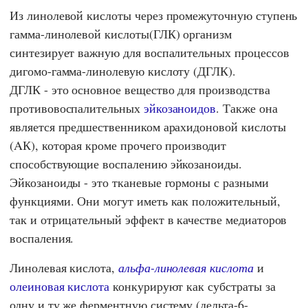
Из линолевой кислоты через промежуточную ступень
гамма-линолевой кислоты(ГЛК) организм
синтезирует важную для воспалительных процессов
дигомо-гамма-линолевую кислоту (ДГЛК).
ДГЛК - это основное вещество для производства
противовоспалительных
эйкозаноидов
. Также она
является предшественником арахидоновой кислоты
(AК), которая кроме прочего производит
способствующие воспалению эйкозаноиды.
Эйкозаноиды - это тканевые гормоны с разными
функциями. Они могут иметь как положительный,
так и отрицательный эффект в качестве медиаторов
воспаления.
Линолевая кислота,
альфа-линолевая кислота
и
олеиновая кислота
конкурируют как субстраты за
одну и ту же ферментную систему (дельта-6-