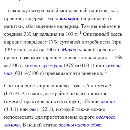
Поскольку натуральный миндальный напиток, как
правило, содержит мало
кальция
, на рынке есть
напитки, обогащенные кальцием. Там вы найдете в
1
среднем 330 мг кальция на 100 г.
Описанный здесь
вариант покрывает 17% суточной потребности (при
139 мг кальция на 100 г).
Миндаль
, как и цельные
орехи, содержит хорошее количество кальция — 269
мг/100 г,
семена кунжута
(975 мг/100 г) или
семена
2
чиа
(631 мг/100 г) превышают эти значения.
Соотношение жирных кислот омега-6 и омега-3
(LA:ALA) в миндале крайне неблагоприятное
(омега-3 практически отсутствует). Лучше
люпин
(4,4:1) или
овес
(22:1), который также можно
использовать для приготовления сырого
овсяного
молока
. В нашей статье
веганы часто едят