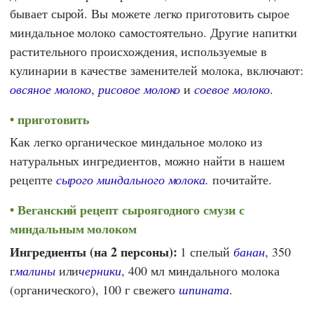
бывает сырой. Вы можете легко приготовить сырое
миндальное молоко самостоятельно.
Другие напитки
растительного происхождения, используемые в
кулинарии в качестве заменителей молока, включают:
овсяное молоко
,
рисовое молоко
и
соевое молоко
.
приготовить
Как легко органическое миндальное молоко из
натуральных ингредиентов, можно найти в нашем
рецепте
сырого миндального молока.
почитайте.
Веганский рецепт сыроягодного смузи с
миндальным молоком
Ингредиенты (на 2 персоны):
1 спелый
банан
, 350
г
малины
или
черники
, 400 мл миндального молока
(органического), 100 г свежего
шпината
.