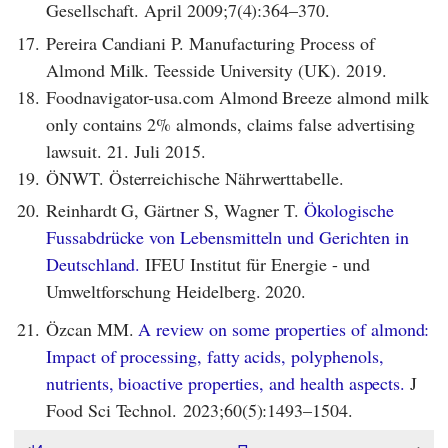
Gesellschaft. April 2009;7(4):364–370.
17.
Pereira Candiani P. Manufacturing Process of
Almond Milk. Teesside University (UK). 2019.
18.
Foodnavigator-usa.com Almond Breeze almond milk
only contains 2% almonds, claims false advertising
lawsuit. 21. Juli 2015.
19.
ÖNWT. Österreichische Nährwerttabelle.
20.
Reinhardt G, Gärtner S, Wagner T.
Ökologische
Fussabdrücke von Lebensmitteln und Gerichten in
Deutschland.
IFEU Institut für Energie - und
Umweltforschung Heidelberg. 2020.
21.
Özcan MM.
A review on some properties of almond:
Impact of processing, fatty acids, polyphenols,
nutrients, bioactive properties, and health aspects.
J
Food Sci Technol. 2023;60(5):1493–1504.