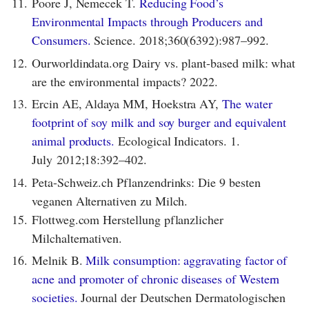
11.
Poore J, Nemecek T.
Reducing Food’s
Environmental Impacts through Producers and
Consumers.
Science. 2018;360(6392):987–992.
12.
Ourworldindata.org Dairy vs. plant-based milk: what
are the environmental impacts? 2022.
13.
Ercin AE, Aldaya MM, Hoekstra AY,
The water
footprint of soy milk and soy burger and equivalent
animal products.
Ecological Indicators. 1.
July 2012;18:392–402.
14.
Peta-Schweiz.ch Pflanzendrinks: Die 9 besten
veganen Alternativen zu Milch.
15.
Flottweg.com Herstellung pflanzlicher
Milchalternativen.
16.
Melnik B.
Milk consumption: aggravating factor of
acne and promoter of chronic diseases of Western
societies.
Journal der Deutschen Dermatologischen