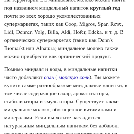
круглый год
под названием миндальный напиток
почти во всех хорошо укомплектованных
супермаркетах, таких как
Coop
,
Migros
,
Spar
,
Rewe
,
Lidl
,
Denner
,
Volg
,
Billa
,
Aldi
,
Hofer
,
Edeka
. и т. д. В
органических супермаркетах (таких как
Denn's
Biomarkt
или
Alnatura
) миндальное молоко также
можно приобрести как органический продукт.
Помимо миндаля и воды, в миндальные напитки
часто добавляют
соль
(
морскую соль
). Вы можете
купить самые разнообразные миндальные напитки, в
том числе содержащие сахар, ароматизаторы,
стабилизаторы и эмульгаторы. Существует также
миндальное молоко, обогащенное витаминами и
минералами. Если вы хотите насладиться
натуральным миндальным напитком без добавок,
рекомендуем приготовить его самостоятельно из