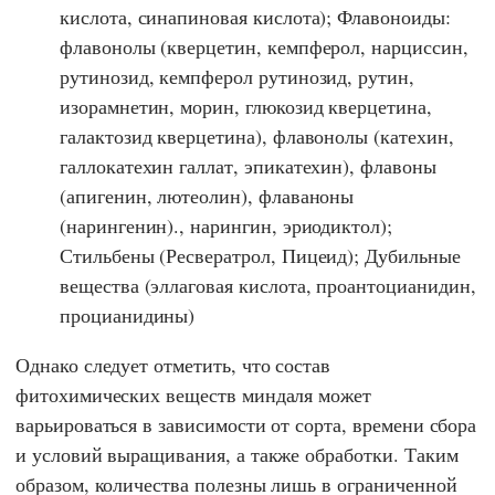
кислота, синапиновая кислота); Флавоноиды:
флавонолы (кверцетин, кемпферол, нарциссин,
рутинозид, кемпферол рутинозид, рутин,
изорамнетин, морин, глюкозид кверцетина,
галактозид кверцетина), флавонолы (катехин,
галлокатехин галлат, эпикатехин), флавоны
(апигенин, лютеолин), флаваноны
(нарингенин)., нарингин, эриодиктол);
Стильбены (Ресвератрол, Пицеид); Дубильные
вещества (эллаговая кислота, проантоцианидин,
процианидины)
Однако следует отметить, что состав
фитохимических веществ миндаля может
варьироваться в зависимости от сорта, времени сбора
и условий выращивания, а также обработки. Таким
образом, количества полезны лишь в ограниченной