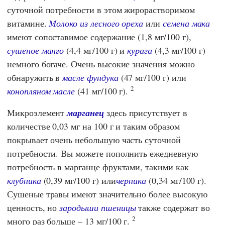
суточной потребности в этом жирорастворимом
витамине.
Молоко из лесного ореха
или
семена мака
имеют сопоставимое содержание (1,8 мг/100 г),
сушеное манго
(4,4 мг/100 г) и
курага
(4,3 мг/100 г)
немного богаче. Очень высокие значения можно
обнаружить в
масле фундука
(47 мг/100 г) или
2
конопляном масле
(41 мг/100 г).
Микроэлемент
марганец
здесь присутствует в
количестве 0,03 мг на 100 г и таким образом
покрывает очень небольшую часть суточной
потребности. Вы можете пополнить ежедневную
потребность в марганце фруктами, такими как
клубника
(0,39 мг/100 г) или
черника
(0,34 мг/100 г).
Сушеные травы имеют значительно более высокую
ценность, но
зародыши пшеницы
также содержат во
2
много раз больше – 13 мг/100 г.