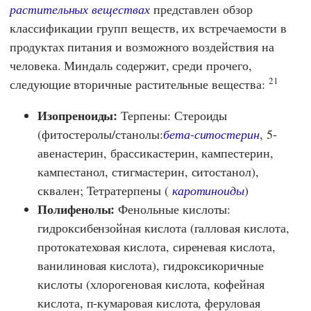
растительных веществах
представлен обзор
классификации групп веществ, их встречаемости в
продуктах питания и возможного воздействия на
человека. Миндаль содержит, среди прочего,
21
следующие вторичные растительные вещества:
Изопреноиды:
Терпены: Стероиды
(фитостеролы/станолы:
бета-ситостерин
, 5-
авенастерин, брассикастерин, кампестерин,
кампестанол, стигмастерин, ситостанол),
сквален; Тетратерпены (
каротиноиды
)
Полифенолы:
Фенольные кислоты:
гидроксибензойная кислота (галловая кислота,
протокатеховая кислота, сиреневая кислота,
ванилиновая кислота), гидроксикоричные
кислоты (хлорогеновая кислота, кофейная
кислота, п-кумаровая кислота, феруловая