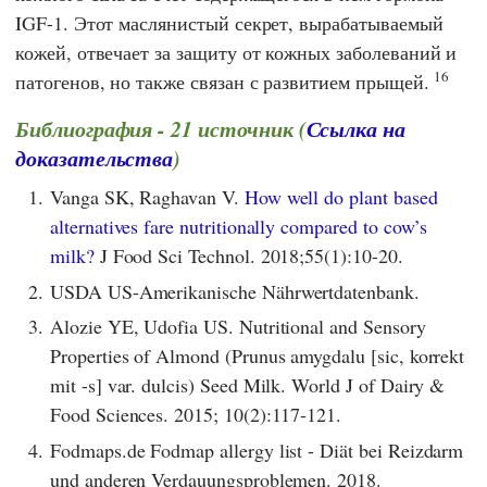
IGF-1. Этот маслянистый секрет, вырабатываемый
кожей, отвечает за защиту от кожных заболеваний и
16
патогенов, но также связан с развитием прыщей.
Библиография - 21 источник (
Ссылка на
доказательства
)
1.
Vanga SK, Raghavan V.
How well do plant based
alternatives fare nutritionally compared to cow’s
milk?
J Food Sci Technol. 2018;55(1):10-20.
2.
USDA US-Amerikanische Nährwertdatenbank.
3.
Alozie YE, Udofia US. Nutritional and Sensory
Properties of Almond (Prunus amygdalu [sic, korrekt
mit -s] var. dulcis) Seed Milk. World J of Dairy &
Food Sciences. 2015; 10(2):117-121.
4.
Fodmaps.de Fodmap allergy list - Diät bei Reizdarm
und anderen Verdauungsproblemen. 2018.