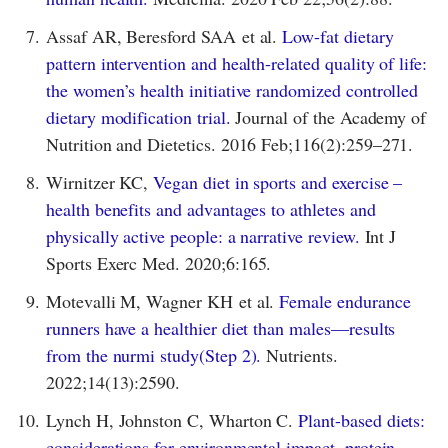
7.
Assaf AR, Beresford SAA et al.
Low-fat dietary
pattern intervention and health-related quality of life:
the women’s health initiative randomized controlled
dietary modification trial.
Journal of the Academy of
Nutrition and Dietetics. 2016 Feb;116(2):259–271.
8.
Wirnitzer KC,
Vegan diet in sports and exercise –
health benefits and advantages to athletes and
physically active people: a narrative review.
Int J
Sports Exerc Med. 2020;6:165.
9.
Motevalli M, Wagner KH et al.
Female endurance
runners have a healthier diet than males—results
from the nurmi study(Step 2).
Nutrients.
2022;14(13):2590.
10.
Lynch H, Johnston C, Wharton C.
Plant-based diets:
considerations for environmental impact, protein