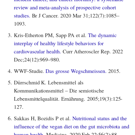
review and meta-analysis of prospective cohort
studies.
Br J Cancer. 2020 Mar 31;122(7):1085–
1093.
3.
Kris-Etherton PM, Sapp PA et al.
The dynamic
interplay of healthy lifestyle behaviors for
cardiovascular health.
Curr Atheroscler Rep. 2022
Dec;24(12):969–980.
4.
WWF-Studie.
Das grosse Wegschmeissen.
2015.
5.
Dürrschmid K. Lebensmittel als
Kommunikationsmittel – Die semiotische
Lebensmittelqualität. Ernährung. 2005;19(3):125-
127.
6.
Sakkas H, Bozidis P et al.
Nutritional status and the
influence of the vegan diet on the gut microbiota and
human health.
Medicina. 2020 Feb 22;56(2):88.