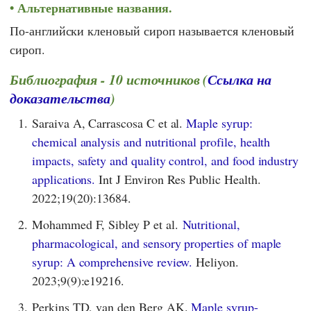
Альтернативные названия.
По-английски кленовый сироп называется кленовый
сироп.
Библиография - 10 источников (
Ссылка на
доказательства
)
1.
Saraiva A, Carrascosa C et al.
Maple syrup:
chemical analysis and nutritional profile, health
impacts, safety and quality control, and food industry
applications.
Int J Environ Res Public Health.
2022;19(20):13684.
2.
Mohammed F, Sibley P et al.
Nutritional,
pharmacological, and sensory properties of maple
syrup: A comprehensive review.
Heliyon.
2023;9(9):e19216.
3.
Perkins TD, van den Berg AK.
Maple syrup-