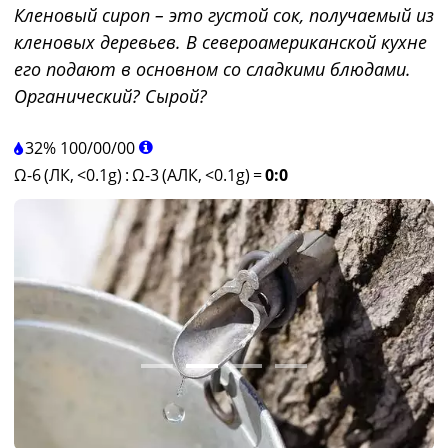
Кленовый сироп – это густой сок, получаемый из
кленовых деревьев. В североамериканской кухне
его подают в основном со сладкими блюдами.
Органический? Сырой?
32%
100
/
00
/
00
Ω-6 (ЛК, <0.1g)
:
Ω-3 (АЛК, <0.1g)
=
0:0