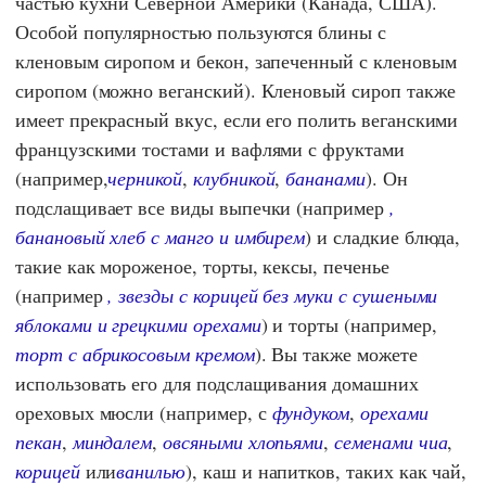
частью кухни Северной Америки (Канада, США).
Особой популярностью пользуются блины с
кленовым сиропом и бекон, запеченный с кленовым
сиропом (можно веганский). Кленовый сироп также
имеет прекрасный вкус, если его полить веганскими
французскими тостами и вафлями с фруктами
(например,
черникой
,
клубникой
,
бананами
). Он
подслащивает все виды выпечки (например
,
банановый хлеб с манго и имбирем
) и сладкие блюда,
такие как мороженое, торты, кексы, печенье
(например
, звезды с корицей без муки с сушеными
яблоками и грецкими орехами
) и торты (например,
торт с абрикосовым кремом
). Вы также можете
использовать его для подслащивания домашних
ореховых мюсли (например, с
фундуком
,
орехами
пекан
,
миндалем
,
овсяными хлопьями
,
семенами чиа
,
корицей
или
ванилью
), каш и напитков, таких как чай,