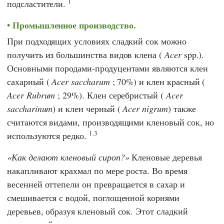
1
подсластители.
Промышленное производство.
При подходящих условиях сладкий сок можно
получить из большинства видов клена (
Acer
spp.).
Основными породами-продуцентами являются клен
сахарный (
Acer saccharum
; 70%) и клен красный (
Acer Rubrum
; 29%). Клен серебристый (
Acer
saccharinum
) и клен черный (
Acer nigrum
) также
считаются видами, производящими кленовый сок, но
1.3
используются редко.
Как делают кленовый сироп?
Кленовые деревья
накапливают крахмал по мере роста. Во время
весенней оттепели он превращается в сахар и
смешивается с водой, поглощенной корнями
деревьев, образуя кленовый сок. Этот сладкий