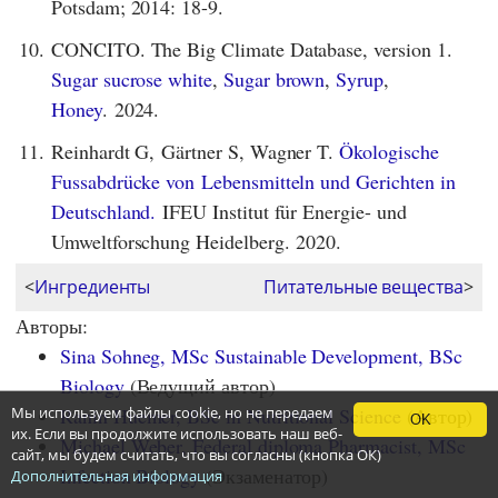
Potsdam; 2014: 18-9.
10.
CONCITO. The Big Climate Database, version 1.
Sugar sucrose white
,
Sugar brown
,
Syrup
,
Honey
. 2024.
11.
Reinhardt G, Gärtner S, Wagner T.
Ökologische
Fussabdrücke von Lebensmitteln und Gerichten in
Deutschland.
IFEU Institut für Energie- und
Umweltforschung Heidelberg. 2020.
<
Ингредиенты
Питательные вещества
>
Авторы:
Sina Sohneg, MSc Sustainable Development, BSc
Biology
(Ведущий автор)
Ranin Huemer, BSc in Nutritional Science
(Автор)
Мы используем файлы cookie, но не передаем
OK
их. Если вы продолжите использовать наш веб-
Michael Weber, Federal diploma Pharmacist, MSc
сайт, мы будем считать, что вы согласны (кнопка ОК)
Infection Biology
(Экзаменатор)
Дополнительная информация