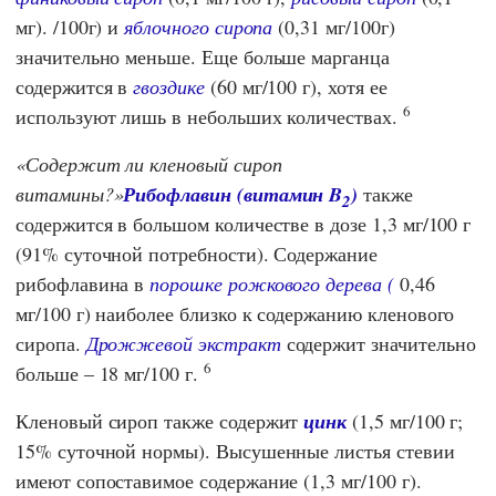
мг). /100г) и
яблочного сиропа
(0,31 мг/100г)
значительно меньше. Еще больше марганца
содержится в
гвоздике
(60 мг/100 г), хотя ее
6
используют лишь в небольших количествах.
Содержит ли кленовый сироп
витамины?
Рибофлавин (витамин B
)
также
2
содержится в большом количестве в дозе 1,3 мг/100 г
(91% суточной потребности). Содержание
рибофлавина в
порошке рожкового дерева (
0,46
мг/100 г) наиболее близко к содержанию кленового
сиропа.
Дрожжевой экстракт
содержит значительно
6
больше – 18 мг/100 г.
Кленовый сироп также содержит
цинк
(1,5 мг/100 г;
15% суточной нормы). Высушенные листья стевии
имеют сопоставимое содержание (1,3 мг/100 г).