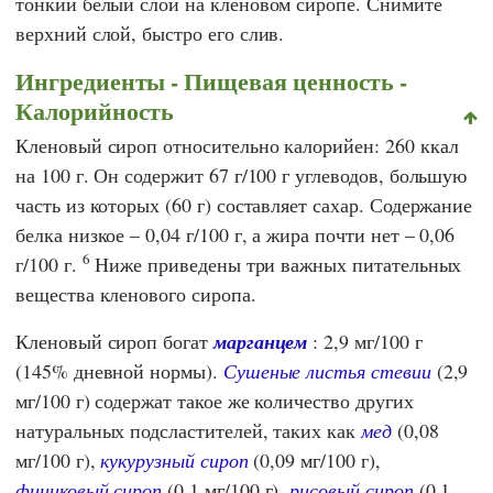
тонкий белый слой на кленовом сиропе. Снимите
верхний слой, быстро его слив.
Ингредиенты - Пищевая ценность -
Калорийность
Кленовый сироп относительно калорийен: 260 ккал
на 100 г. Он содержит 67 г/100 г углеводов, большую
часть из которых (60 г) составляет сахар. Содержание
белка низкое – 0,04 г/100 г, а жира почти нет – 0,06
6
г/100 г.
Ниже приведены три важных питательных
вещества кленового сиропа.
Кленовый сироп богат
марганцем
: 2,9 мг/100 г
(145% дневной нормы).
Сушеные листья стевии
(2,9
мг/100 г) содержат такое же количество других
натуральных подсластителей, таких как
мед
(0,08
мг/100 г),
кукурузный сироп
(0,09 мг/100 г),
финиковый сироп
(0,1 мг/100 г),
рисовый сироп
(0,1