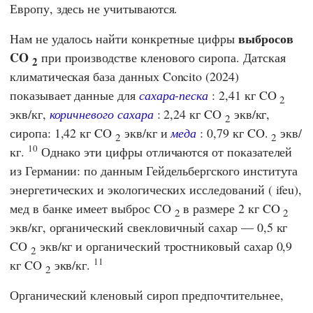
Европу, здесь не учитываются.
выбросов
Нам не удалось найти конкретные цифры
CO
при производстве кленового сиропа. Датская
2
климатическая база данных
Concito
(2024)
показывает данные для
сахара-песка
: 2,41 кг CO
2
экв/кг,
коричневого сахара
: 2,24 кг CO
экв/кг,
2
сиропа: 1,42 кг CO
экв/кг и
меда
: 0,79 кг CO.
экв/
2
2
10
кг.
Однако эти цифры отличаются от показателей
из Германии: по данным
Гейдельбергского института
энергетических и экологических исследований
(
ifeu
),
мед в банке имеет выброс CO
в размере 2 кг CO
2
2
экв/кг, органический свекловичный сахар — 0,5 кг
CO
экв/кг и органический тростниковый сахар 0,9
2
11
кг CO
экв/кг.
2
Органический кленовый сироп предпочтительнее,