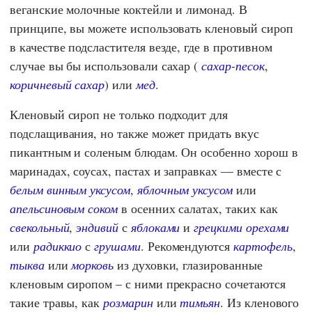
веганские молочные коктейли и лимонад. В
принципе, вы можете использовать кленовый сироп
в качестве подсластителя везде, где в противном
случае вы бы использовали сахар (
сахар-песок
,
коричневый сахар
) или
мед
.
Кленовый сироп не только подходит для
подслащивания, но также может придать вкус
пикантным и соленым блюдам. Он особенно хорош в
маринадах, соусах, пастах и заправках — вместе с
белым винным уксусом
,
яблочным уксусом
или
апельсиновым соком
в осенних салатах, таких как
свекольный
,
эндивий
с
яблоками
и
грецкими орехами
или
радиккио
с
грушами
. Рекомендуются
картофель
,
тыква
или
морковь
из духовки, глазированные
кленовым сиропом – с ними прекрасно сочетаются
такие травы, как
розмарин
или
тимьян
. Из кленового