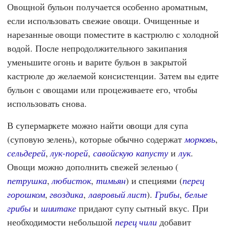
Овощной бульон получается особенно ароматным,
если использовать свежие овощи. Очищенные и
нарезанные овощи поместите в кастрюлю с холодной
водой. После непродолжительного закипания
уменьшите огонь и варите бульон в закрытой
кастрюле до желаемой консистенции. Затем вы едите
бульон с овощами или процеживаете его, чтобы
использовать снова.
В супермаркете можно найти овощи для супа
(суповую зелень), которые обычно содержат
морковь
,
сельдерей
,
лук-порей
,
савойскую капусту
и
лук
.
Овощи можно дополнить свежей зеленью (
петрушка
,
любисток
,
тимьян
) и специями (
перец
горошком
,
гвоздика
,
лавровый лист
).
Грибы
,
белые
грибы
и
шиитаке
придают супу сытный вкус. При
необходимости небольшой
перец чили
добавит