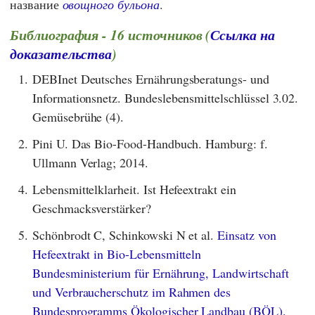
название
овощного бульона
.
Библиография - 16 источников (
Ссылка на
доказательства
)
1.
DEBInet Deutsches Ernährungsberatungs- und
Informationsnetz. Bundeslebensmittelschlüssel 3.02.
Gemüsebrühe (4).
2.
Pini U. Das Bio-Food-Handbuch. Hamburg: f.
Ullmann Verlag; 2014.
4.
Lebensmittelklarheit. Ist Hefeextrakt ein
Geschmacksverstärker?
5.
Schönbrodt C, Schinkowski N et al.
Einsatz von
Hefeextrakt in Bio-Lebensmitteln
Bundesministerium für Ernährung, Landwirtschaft
und Verbraucherschutz im Rahmen des
Bundesprogramms Ökologischer Landbau (BÖL).