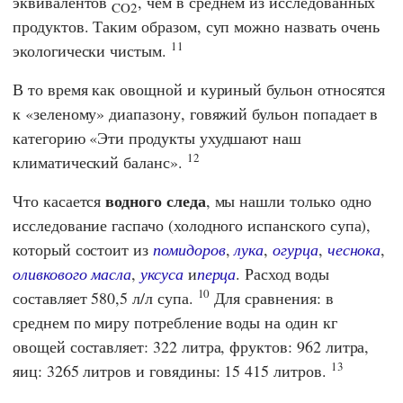
эквивалентов
, чем в среднем из исследованных
CO2
продуктов. Таким образом, суп можно назвать очень
11
экологически чистым.
В то время как овощной и куриный бульон относятся
к «зеленому» диапазону, говяжий бульон попадает в
категорию «Эти продукты ухудшают наш
12
климатический баланс».
водного следа
Что касается
, мы нашли только одно
исследование гаспачо (холодного испанского супа),
который состоит из
помидоров
,
лука
,
огурца
,
чеснока
,
оливкового масла
,
уксуса
и
перца
. Расход воды
10
составляет 580,5 л/л супа.
Для сравнения: в
среднем по миру потребление воды на один кг
овощей составляет: 322 литра, фруктов: 962 литра,
13
яиц: 3265 литров и говядины: 15 415 литров.