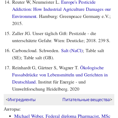
14.
Reuter W, Neumeister L.
Europe's Pesticide
Addiction: How Industrial Agriculture Damages our
Environment.
Hamburg: Greenpeace Germany e.V.;
2015.
15.
Zaller JG. Unser täglich Gift: Pestizide - die
unterschätzte Gefahr. Wien: Deuticke; 2018. 239 S.
16.
Carboncloud. Schweden.
Salt (NaCl)
; Table salt
(SE); Table salt (GB).
17.
Reinhardt G, Gärtner S, Wagner T.
Ökologische
Fussabdrücke von Lebensmitteln und Gerichten in
Deutschland.
Institut für Energie - und
Umweltforschung Heidelberg. 2020
<
Ингредиенты
Питательные вещества
>
Авторы:
Michael Weber, Federal diploma Pharmacist, MSc