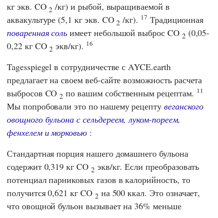
кг экв. CO
/кг) и рыбой, выращиваемой в
2
17
аквакультуре (5,1 кг экв. CO
/кг).
Традиционная
2
поваренная соль
имеет небольшой выброс CO
(0,05-
2
16
0,22 кг CO
экв/кг).
2
Tagesspiegel
в сотрудничестве с
AYCE.earth
предлагает на своем веб-сайте возможность расчета
11
выбросов CO
по вашим собственным рецептам.
2
Мы попробовали это по нашему рецепту
веганского
овощного бульона с сельдереем, луком-пореем,
фенхелем и морковью
:
Стандартная порция нашего домашнего бульона
содержит 0,319 кг CO
экв/кг. Если преобразовать
2
потенциал парниковых газов в калорийность, то
получится 0,621 кг CO
на 500 ккал. Это означает,
2
что овощной бульон вызывает на 36% меньше