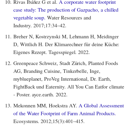
10.
Rivas Ibáñez G et al.
A corporate water footprint
case study: The production of Gazpacho, a chilled
vegetable soup.
Water Resources and
Industry. 2017;17:34–42.
11.
Breher N, Kostrzynski M, Lehmann H, Meidinger
D, Wittlich H. Der Klimarechner für deine Küche:
Eigenes Rezept. Tagesspiegel. 2022.
12.
Greenpeace Schweiz, Stadt Zürich, Planted Foods
AG, Branding Cuisine, Tinkerbelle, Inge,
myblueplanet, ProVeg International, Dr. Earth,
FightBack und Eaternity. All You Can Eatfor climate
- Poster. ayce.earth. 2022.
13.
Mekonnen MM, Hoekstra AY.
A Global Assessment
of the Water Footprint of Farm Animal Products.
Ecosystems. 2012;15(3):401–415.