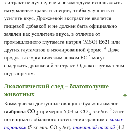
экстракт не лучше, и мы рекомендуем использовать
натуральные травы и специи, чтобы улучшить и
усилить вкус. Дрожжевой экстракт не является
пищевой добавкой и не должен быть официально
заявлен как усилитель вкуса, в отличие от
промышленного глутамата натрия (MSG) E621 или
4
других глутаматов в изолированной форме.
Даже
5
продукты с
органическим знаком ЕС
могут
содержать дрожжевой экстракт. Однако глутамат там
под запретом.
Экологический след – благополучие
животных
Коммерчески доступные овощные бульоны имеют
9
выбросы CO
примерно 5,03 кг CO
экв/кг.
Этот
2
2
потенциал глобального потепления сравним с
какао-
порошком
(5 кг экв. CO
/кг),
томатной пастой
(4,3
2