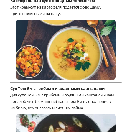
Картофельный суп с овощным топпингом
Этот крем-суп из картофеля подается с овощами,
приготовленными на пару.
Суп Том Ям с грибами и водяными каштанами
Для супа Том Ям с грибами и водяными каштанами Вам
понадобится (домашняя) паста Том Ям в дополнение к
имбирю, лемонграссу и листьям лайма.