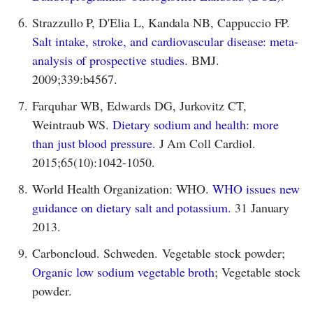
6.
Strazzullo P, D'Elia L, Kandala NB, Cappuccio FP.
Salt intake, stroke, and cardiovascular disease: meta-
analysis of prospective studies.
BMJ.
2009;339:b4567.
7.
Farquhar WB, Edwards DG, Jurkovitz CT,
Weintraub WS.
Dietary sodium and health: more
than just blood pressure.
J Am Coll Cardiol.
2015;65(10):1042-1050.
8.
World Health Organization: WHO.
WHO issues new
guidance on dietary salt and potassium.
31 January
2013.
9.
Carboncloud. Schweden. Vegetable stock powder;
Organic low sodium vegetable broth
; Vegetable stock
powder.