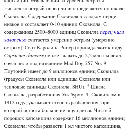
капсаицин, отвечающий за уровень остроты.
Насколько острый перец чили определяется по шкале
Сковилла. Содержание Сковилля в сладком перце
низкое и составляет 0-10 единиц Сковилла. С
содержанием 2500–8000 единиц Сковилла
перец чили
халапеньо
считается умеренно острым (умеренно
острым).
Сорт Каролина Рипер (принадлежит к виду
Capsicum chinense
) может давать до 2,2 млн сковилл,
соуса чили под названием Mad Dog 257 No. 9
Плутоний имеет до 9 миллионов единиц Сковилла
(градусы Сковилла или единицы Сковилла или
4
тепловые единицы Сковилла, SHU).
Шкала
Сковилла, разработанная
Уилбуром Л. Сковиллом
в
1912 году, указывает степень разбавления, при
которой острота больше не ощущается. Чистый
порошок капсаицина содержит 16 миллионов единиц
Сковилла: чтобы развести 1 мл чистого капсаицина,