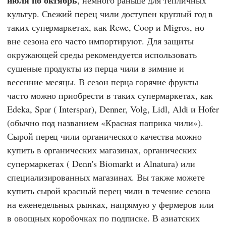
июля по октябрь
, немного раньше для тепличных
культур. Свежий перец чили доступен круглый год в
таких супермаркетах, как
Rewe
,
Coop
и
Migros
, но
вне сезона его часто импортируют. Для защиты
окружающей среды рекомендуется использовать
сушеные продукты из перца чили в зимние и
весенние месяцы. В сезон перца горячие фрукты
часто можно приобрести в таких супермаркетах, как
Edeka
,
Spar
(
Interspar
),
Denner
,
Volg
,
Lidl
,
Aldi
и
Hofer
(обычно под названием «Красная паприка чили»).
Сырой перец чили органического качества можно
купить в органических магазинах, органических
супермаркетах (
Denn's Biomarkt
и
Alnatura
) или
специализированных магазинах. Вы также можете
купить сырой красный перец чили в течение сезона
на еженедельных рынках, напрямую у фермеров или
в овощных коробочках по подписке. В азиатских