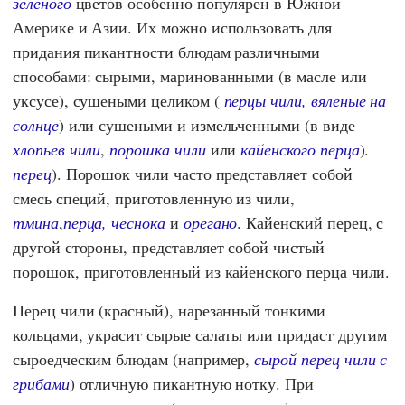
зеленого
цветов особенно популярен в Южной
Америке и Азии. Их можно использовать для
придания пикантности блюдам различными
способами: сырыми, маринованными (в масле или
уксусе), сушеными целиком (
перцы чили, вяленые на
солнце
) или сушеными и измельченными (в виде
хлопьев чили
,
порошка чили
или
кайенского перца
).
перец
). Порошок чили часто представляет собой
смесь специй, приготовленную из чили,
тмина
,
перца,
чеснока
и
орегано
. Кайенский перец, с
другой стороны, представляет собой чистый
порошок, приготовленный из кайенского перца чили.
Перец чили (красный), нарезанный тонкими
кольцами, украсит сырые салаты или придаст другим
сыроедческим блюдам (например,
сырой перец чили с
грибами
) отличную пикантную нотку. При