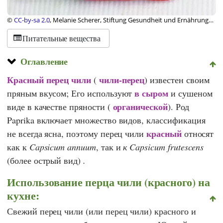
©
CC-by-sa 2.0
, Melanie Scherer, Stiftung Gesundheit und Ernährung
Schweiz
Питательные вещества
Оглавление
Красный перец чили
чили-перец
(
) известен своим
в сыром
пряным вкусом; Его используют
и сушеном
органической
виде в качестве пряности (
). Род
Paprika включает множество видов, классификация
красный
не всегда ясна, поэтому перец чили
относят
как к
Capsicum annuum
, так и
к Capsicum frutescens
(более острый вид)
.
Использование перца чили (красного) на
кухне:
Свежий перец чили (или перец чили) красного и