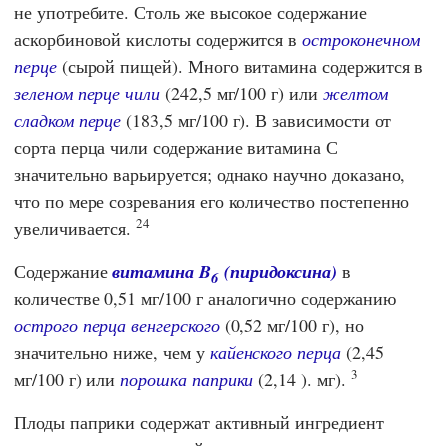
не употребите. Столь же высокое содержание
аскорбиновой кислоты содержится в
остроконечном
перце
(сырой пищей). Много витамина содержится в
зеленом перце чили
(242,5 мг/100 г) или
желтом
сладком перце
(183,5 мг/100 г). В зависимости от
сорта перца чили содержание витамина С
значительно варьируется; однако научно доказано,
что по мере созревания его количество постепенно
24
увеличивается.
Содержание
витамина B
(пиридоксина)
в
6
количестве 0,51 мг/100 г аналогично содержанию
острого перца венгерского
(0,52 мг/100 г), но
значительно ниже, чем у
кайенского перца
(2,45
3
мг/100 г) или
порошка паприки
(2,14 ​). мг).
Плоды паприки содержат активный ингредиент