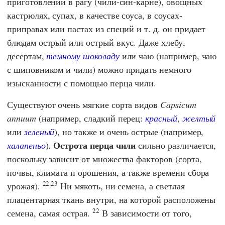
приготовлении в рагу (чили-син-карне), овощных
кастрюлях, супах, в качестве соуса, в соусах-
приправах или пастах из специй и т. д. он придает
блюдам острый или острый вкус. Даже хлебу,
десертам,
темному шоколаду
или чаю (например, чаю
с шиповником и чили) можно придать немного
изысканности с помощью перца чили.
Существуют очень мягкие сорта видов
Capsicum
annuum
(например, сладкий перец:
красный
,
желтый
или
зеленый
), но также и очень острые (например,
Острота перца чили
халапеньо
).
сильно различается,
поскольку зависит от множества факторов (сорта,
почвы, климата и орошения, а также времени сбора
22.23
урожая).
Ни мякоть, ни семена, а светлая
плацентарная ткань внутри, на которой расположены
22
семена, самая острая.
В зависимости от того,