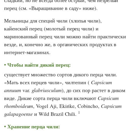
сладкий, но не всегда более острый, чем незрелый
перец (см. «Выращивание в саду» ниже).
Мельницы для специй чили (хлопья чили),
кайенский перец (молотый перец чили) и
маринованный перец чили можно найти практически
везде, и, конечно же, в органических продуктах в
интернет-магазинах.
Чтобы найти дикий перец:
существует множество сортов дикого перца чили.
«Мать всех перцев чили», чилтепин (
Capsicum
annuum
var.
glabriusculum
), до сих пор растет в диком
виде. Дикие сорта перца чили включают
Capsicum
rhomboideum
, Vogel Aji, Ekirike, Cobincho,
Capsicum
1
galapagoense
и Wild Brazil Chili.
Хранение перца чили: