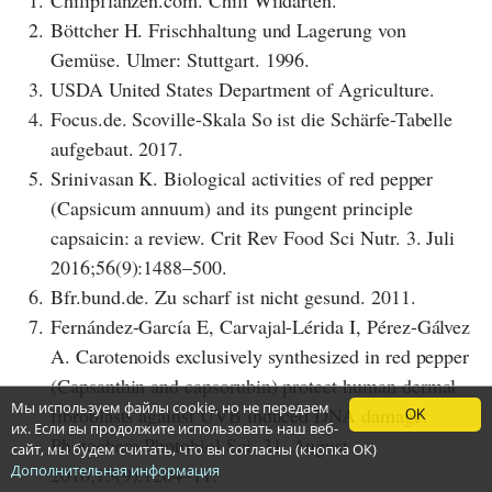
2.
Böttcher H. Frischhaltung und Lagerung von
Gemüse. Ulmer: Stuttgart. 1996.
3.
USDA United States Department of Agriculture.
4.
Focus.de. Scoville-Skala So ist die Schärfe-Tabelle
aufgebaut. 2017.
5.
Srinivasan K. Biological activities of red pepper
(Capsicum annuum) and its pungent principle
capsaicin: a review. Crit Rev Food Sci Nutr. 3. Juli
2016;56(9):1488–500.
6.
Bfr.bund.de. Zu scharf ist nicht gesund. 2011.
7.
Fernández-García E, Carvajal-Lérida I, Pérez-Gálvez
A. Carotenoids exclusively synthesized in red pepper
(Capsanthin and capsorubin) protect human dermal
Мы используем файлы cookie, но не передаем
fibroblasts against UVB induced DNA damage.
OK
их. Если вы продолжите использовать наш веб-
Photochem Photobiol Sci. 31. August
сайт, мы будем считать, что вы согласны (кнопка ОК)
Дополнительная информация
2016;15(9):1204–11.