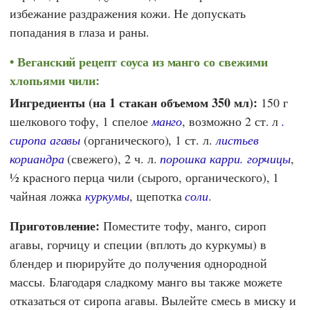
избежание раздражения кожи. Не допускать
попадания в глаза и раны.
Веганский рецепт соуса из манго со свежими
хлопьями чили:
Ингредиенты (на 1 стакан объемом 350 мл):
150 г
шелкового тофу, 1 спелое
манго
, возможно 2 ст. л
.
сиропа агавы
(органического), 1 ст. л.
листьев
кориандра
(свежего), 2 ч. л.
порошка карри.
горчицы
,
½ красного перца чили (сырого, органического), 1
чайная ложка
куркумы
, щепотка
соли
.
Приготовление:
Поместите тофу, манго, сироп
агавы, горчицу и специи (вплоть до куркумы) в
блендер и пюрируйте до получения однородной
массы. Благодаря сладкому манго вы также можете
отказаться от сиропа агавы. Вылейте смесь в миску и