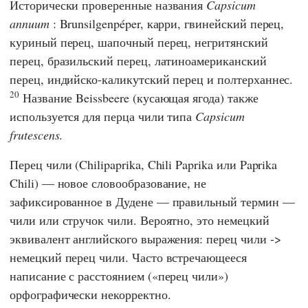
Исторически проверенные названия
Capsicum
annuum
: Brunsilgenpéper, карри, гвинейский перец,
куриный перец, шапочный перец, негритянский
перец, бразильский перец, латиноамериканский
перец, индийско-каликутский перец и полтерханнес.
20
Название Beissbeere (кусающая ягода) также
используется для перца чили типа
Capsicum
frutescens
.
Перец чили (Chilipaprika, Chili Paprika или Paprika
Chili) — новое словообразование, не
зафиксированное в Дудене — правильный термин —
чили или стручок чили. Вероятно, это немецкий
эквивалент английского выражения: перец чили ->
немецкий перец чили. Часто встречающееся
написание с расстоянием («перец чили»)
орфографически некорректно.