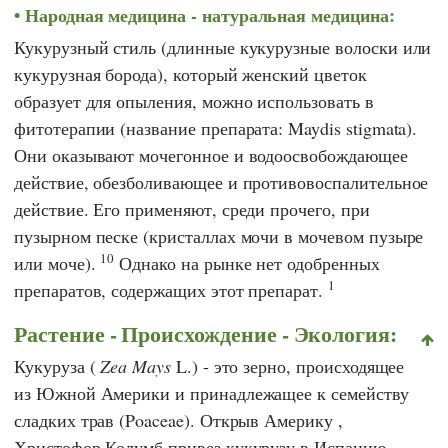
Народная медицина - натуральная медицина:
Кукурузный стиль (длинные кукурузные волоски или
кукурузная борода), который женский цветок
образует для опыления, можно использовать в
фитотерапии (название препарата: Maydis stigmata).
Они оказывают мочегонное и водоосвобождающее
действие, обезболивающее и противовоспалительное
действие. Его применяют, среди прочего, при
пузырном песке (кристаллах мочи в мочевом пузыре
10
или моче).
Однако на рынке нет одобренных
1
препаратов, содержащих этот препарат.
Растение - Происхождение - Экология:
Кукуруза (
Zea Mays
L.) - это зерно, происходящее
из Южной Америки и принадлежащее к семейству
сладких трав (Poaceae). Открыв Америку
,
Христофор Колумб
привез кукурузу в Испанию,