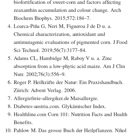
biofortification of sweet-corn and factors affecting
zeaxanthin accumulation and colour change. Arch
Biochem Biophys. 2015;572:184–7.
4.
Loarca-Piña G, Neri M, Figueroa J de D u. a.
Chemical characterization, antioxidant and
antimutagenic evaluations of pigmented corn. J Food
Sci Technol. 2019;56(7):3177–84.
5.
Adams CL, Hambidge M, Raboy V u. a. Zinc
absorption from a low-phytic acid maize. Am J Clin
Nutr. 2002;76(3):556–9.
6.
Roger P. Heilkräfte der Natur: Ein Praxishandbuch.
Zürich: Advent Verlag. 2006.
7.
Allergiefreie-allergiker.de Maisallergie.
8.
Diabetes-austria.com. Glykämischer Index.
9.
Healthline.com Corn 101: Nutrition Facts and Health
Benefits.
10.
Pahlow M. Das grosse Buch der Heilpflanzen. Nikol