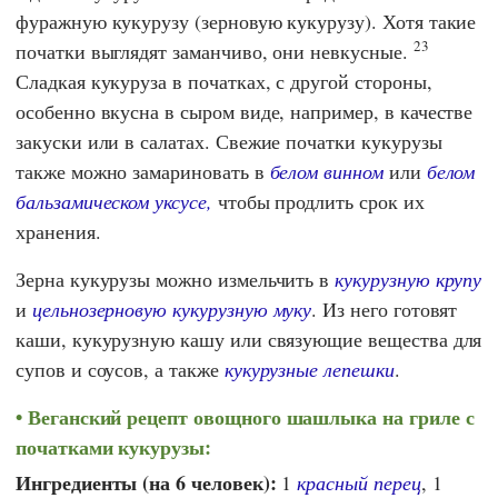
фуражную кукурузу (зерновую кукурузу). Хотя такие
23
початки выглядят заманчиво, они невкусные.
Сладкая кукуруза в початках, с другой стороны,
особенно вкусна в сыром виде, например, в качестве
закуски или в салатах. Свежие початки кукурузы
также можно замариновать в
белом винном
или
белом
бальзамическом уксусе,
чтобы продлить срок их
хранения.
Зерна кукурузы можно измельчить в
кукурузную крупу
и
цельнозерновую кукурузную муку
. Из него готовят
каши, кукурузную кашу или связующие вещества для
супов и соусов, а также
кукурузные лепешки
.
Веганский рецепт овощного шашлыка на гриле с
початками кукурузы:
Ингредиенты (на 6 человек):
1
красный перец
, 1