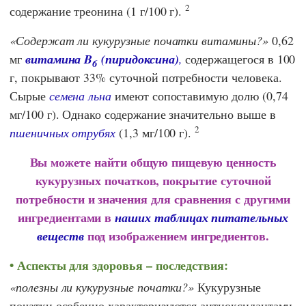
2
содержание треонина (1 г/100 г).
Содержат ли кукурузные початки витамины?
0,62
мг
витамина B
(пиридоксина)
,
содержащегося в 100
6
г, покрывают 33% суточной потребности человека.
Сырые
семена льна
имеют сопоставимую долю (0,74
мг/100 г). Однако содержание значительно выше в
2
пшеничных отрубях
(1,3 мг/100 г).
Вы можете найти общую пищевую ценность
кукурузных початков, покрытие суточной
потребности и значения для сравнения с другими
ингредиентами в
наших таблицах питательных
под изображением ингредиентов.
веществ
Аспекты для здоровья – последствия:
полезны ли кукурузные початки?
Кукурузные
початки особенно характеризуются антиоксидантами,