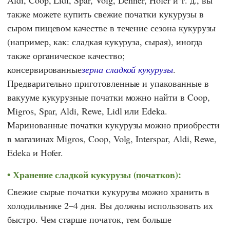
Aldi
,
Coop
,
Lidl
,
Spar
,
Volg
,
Denner
,
Hofer
и т. д., вы
также можете купить свежие початки кукурузы в
сыром пищевом качестве в течение сезона кукурузы
(например, как: сладкая кукуруза, сырая), иногда
также органическое качество;
консервированные
зерна сладкой кукурузы
.
Предварительно приготовленные и упакованные в
вакууме кукурузные початки можно найти в
Coop
,
Migros
,
Spar
,
Aldi
,
Rewe
,
Lidl
или
Edeka
.
Маринованные початки кукурузы можно приобрести
в
магазинах Migros
,
Coop
,
Volg
,
Interspar
,
Aldi
,
Rewe
,
Edeka
и
Hofer
.
Хранение сладкой кукурузы (початков):
Свежие сырые початки кукурузы можно хранить в
холодильнике 2–4 дня. Вы должны использовать их
быстро. Чем старше початок, тем больше