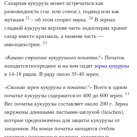
Сахарная кукуруза может встречаться как
разновидность (var. или convar.), подвид или как
22
24
мутация
– об этом спорит наука.
В зернах
сладкой кукурузы верхняя часть эндосперма хранит
сахар вместо крахмала, а нижняя часть —
23
амилодекстрин.
Каково строение кукурузного початка?
Початок
находится посередине и на нем сидят
зерна кукурузы
в 14-18 рядов. В ряду около 35-40 зерен.
Сколько зерен кукурузы в початке?
Всего в одном
13
початке кукурузы содержится от 400 до 600 зерен.
Вес початка кукурузы составляет около 200 г. Зерна
окружены длинными листьями-шелухой (lieschen),
которые предназначены для защиты кукурузы от
хищников. На конце початка находятся стебли
кукурузы (кукурузные волоски, кукурузные