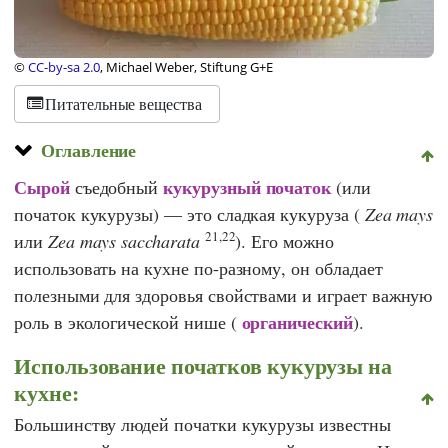
©
CC-by-sa 2.0
, Michael Weber, Stiftung G+E
Питательные вещества
Оглавление
Сырой
кукурузный початок
съедобный
(или
початок кукурузы) — это сладкая кукуруза (
Zea mays
21,22
или
Zea mays saccharata
). Его можно
использовать на кухне по-разному, он обладает
полезными для здоровья свойствами и играет важную
органический
роль в экологической нише (
).
Использование початков кукурузы на
кухне:
Большинству людей початки кукурузы известны