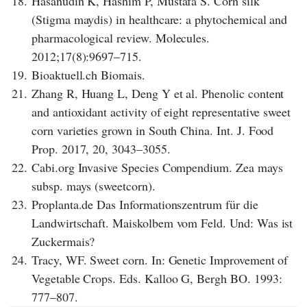
18.
Hasanudin K, Hashim P, Mustafa S. Corn silk
(Stigma maydis) in healthcare: a phytochemical and
pharmacological review. Molecules.
2012;17(8):9697–715.
19.
Bioaktuell.ch Biomais.
21.
Zhang R, Huang L, Deng Y et al. Phenolic content
and antioxidant activity of eight representative sweet
corn varieties grown in South China. Int. J. Food
Prop. 2017, 20, 3043–3055.
22.
Cabi.org Invasive Species Compendium. Zea mays
subsp. mays (sweetcorn).
23.
Proplanta.de Das Informationszentrum für die
Landwirtschaft. Maiskolbem vom Feld. Und: Was ist
Zuckermais?
24.
Tracy, WF. Sweet corn. In: Genetic Improvement of
Vegetable Crops. Eds. Kalloo G, Bergh BO. 1993:
777–807.