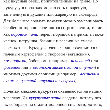
как вкусный овощ, приготовленный на гриле. Но
кукурузу в початках можно есть и вареную,
запеченную в духовке или жареную на сковороде.
Для большего аромата початки можно замариновать.
Особенно хорошо сочетаются острые специи, такие
как
порошок чили
, перец, порошок паприки, а также
чеснок, петрушка, базилик и различные смеси
свежих трав. Кукуруза очень хорошо сочетается с
печеным картофелем с творогом (веганским),
помидорами
, бобовыми (например,
чечевицей
или
фасолью
или в
веганской миске с киноа с нутом
) и
многими другими овощами (например
, веганским
супом из цветной капусты и кукурузы
).
сладкой кукурузы
Початки
оказываются на наших
тарелках. Их
кукурузные зерна
сладкие, потому что
их собирают на стадии молочной спелости, до того,