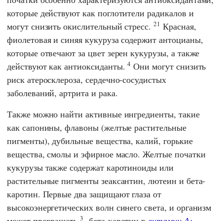
которые действуют как поглотители радикалов и
21
могут снизить окислительный стресс.
Красная,
фиолетовая и синяя кукуруза содержит антоцианы,
которые отвечают за цвет зерен кукурузы, а также
4
действуют как антиоксиданты.
Они могут снизить
риск атеросклероза, сердечно-сосудистых
заболеваний, артрита и рака.
Также можно найти активные ингредиенты, такие
как сапонины, флавоны (желтые растительные
пигменты), дубильные вещества, калий, горькие
вещества, смолы и эфирное масло. Желтые початки
кукурузы также содержат каротиноиды или
растительные пигменты зеаксантин, лютеин и бета-
каротин. Первые два защищают глаза от
высокоэнергетических волн синего света, и организм
3
может превращать
-бета-каротин в
витамин А;