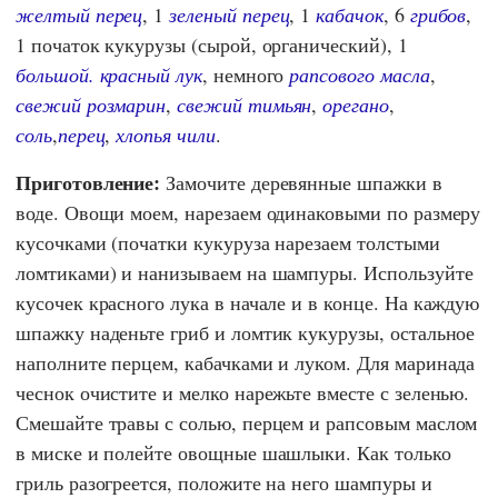
желтый перец
, 1
зеленый перец
, 1
кабачок
, 6
грибов
,
1 початок кукурузы (сырой, органический), 1
большой. красный лук
, немного
рапсового масла
,
свежий розмарин
,
свежий тимьян
,
орегано
,
соль
,
перец
,
хлопья чили
.
Приготовление:
Замочите деревянные шпажки в
воде. Овощи моем, нарезаем одинаковыми по размеру
кусочками (початки кукуруза нарезаем толстыми
ломтиками) и нанизываем на шампуры. Используйте
кусочек красного лука в начале и в конце. На каждую
шпажку наденьте гриб и ломтик кукурузы, остальное
наполните перцем, кабачками и луком. Для маринада
чеснок очистите и мелко нарежьте вместе с зеленью.
Смешайте травы с солью, перцем и рапсовым маслом
в миске и полейте овощные шашлыки. Как только
гриль разогреется, положите на него шампуры и