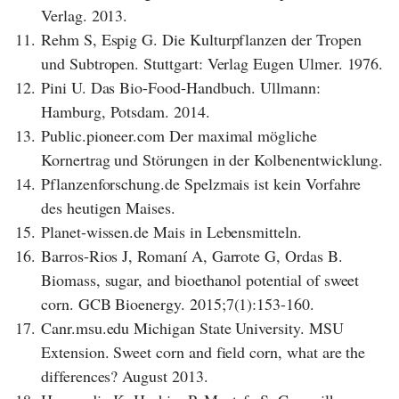
Verlag. 2013.
11.
Rehm S, Espig G. Die Kulturpflanzen der Tropen
und Subtropen. Stuttgart: Verlag Eugen Ulmer. 1976.
12.
Pini U. Das Bio-Food-Handbuch. Ullmann:
Hamburg, Potsdam. 2014.
13.
Public.pioneer.com Der maximal mögliche
Kornertrag und Störungen in der Kolbenentwicklung.
14.
Pflanzenforschung.de Spelzmais ist kein Vorfahre
des heutigen Maises.
15.
Planet-wissen.de Mais in Lebensmitteln.
16.
Barros-Rios J, Romaní A, Garrote G, Ordas B.
Biomass, sugar, and bioethanol potential of sweet
corn. GCB Bioenergy. 2015;7(1):153-160.
17.
Canr.msu.edu Michigan State University. MSU
Extension. Sweet corn and field corn, what are the
differences? August 2013.