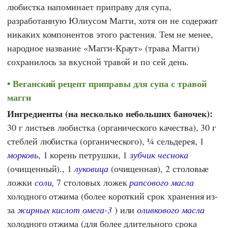
любистка напоминает приправу для супа,
разработанную
Юлиусом Магги
, хотя он не содержит
никаких компонентов этого растения. Тем не менее,
народное название «Магги-Краут» (трава Магги)
сохранилось за вкусной травой и по сей день.
Веганский рецепт приправы для супа с травой
магги
Ингредиенты (на несколько небольших баночек):
30 г листьев любистка (органического качества), 30 г
стеблей любистка (органического), ¼ сельдерея, 1
морковь
, 1 корень петрушки, 1
зубчик чеснока
(очищенный)., 1
луковица
(очищенная), 2 столовые
ложки
соли
, 7 столовых ложек
рапсового масла
холодного отжима (более короткий срок хранения из-
за
жирных кислот омега-3
) или
оливкового масла
холодного отжима (для более длительного срока