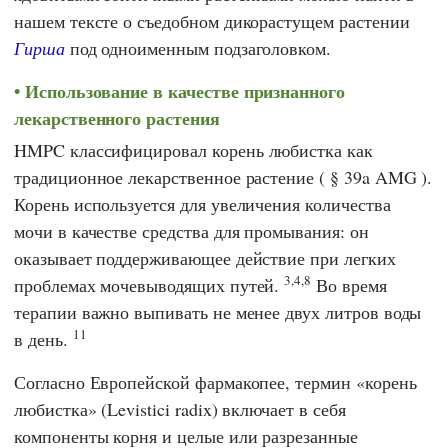
нашем тексте о съедобном дикорастущем растении
Гирша
под одноименным подзаголовком.
Использование в качестве признанного
лекарственного растения
HMPC
классифицировал корень любистка как
традиционное лекарственное растение (
§ 39a AMG
).
Корень используется для увеличения количества
мочи в качестве средства для промывания: он
оказывает поддерживающее действие при легких
3,4,8
проблемах мочевыводящих путей.
Во время
терапии важно выпивать не менее двух литров воды
11
в день.
Согласно
Европейской фармакопее,
термин «корень
любистка» (Levistici radix) включает в себя
компоненты корня и целые или разрезанные