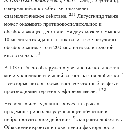
In vitro было обнаружено, что
фталид лигустилид,
содержащийся в любистке, оказывает
2,11
спазмолитическое действие.
Лигустилид также
может оказывать противовоспалительное и
обезболивающее действие. На двух моделях мышей
10 мг лигустилида на кг показали те же результаты
обезболивания, что и 200 мг ацетилсалициловой
8
кислоты на кг.
В 1937 г. было обнаружено увеличение количества
8
мочи у кроликов и мышей за счет настоя любистка.
Некоторые авторы объясняют мочегонный эффект
4,7,8
производными терпена в эфирном масле.
Несколько исследований
in vivo
на крысах
продемонстрировали улучшающее обучение и
15
нейропротекторное действие
экстракта любистка.
Объяснение кроется в повышении фактора роста