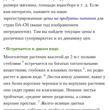
размера магазина, площади водосбора и т. д. Если
вам интересно, нажмите на наши
зарегистрированные
цены на продукты питания
для
стран DA-CH (выше под изображением
ингредиентов). Там вы найдете текущие цены в
различных супермаркетах и их динамику цен.
Встречается в диком виде.
Многолетнее растение высотой до 2 м с полыми
5
стеблями
встречается на богатых питательными
3
веществами, глубоких и влажных почвах
, но редко
6
растет в диком виде.
Листья внизу длиннее, выше у
них более короткие черешки и на верхушке растения
они сидят прямо на влагалищах. Нижние листья
тройчатые, средние менее разделены, а самые
7
верхние простые.
Желто-зеленые цветки
крошечные, собраны в двойные зонтики шириной