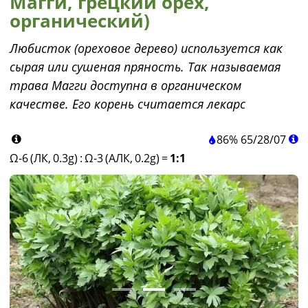
Магги, грецкий орех,
органический)
Любисток (ореховое дерево) используется как
сырая или сушеная пряность. Так называемая
трава Магги доступна в органическом
качестве. Его корень считается лекарс
86%
65
/
28
/
07
Ω-6 (ЛК, 0.3g)
:
Ω-3 (АЛК, 0.2g)
=
1:1