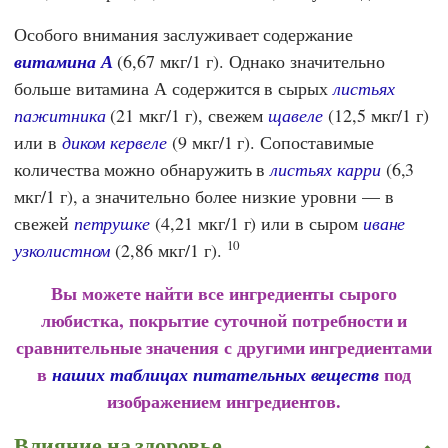
Особого внимания заслуживает содержание
витамина А
(6,67 мкг/1 г). Однако значительно
больше витамина А содержится в сырых
листьях
пажитника
(21 мкг/1 г), свежем
щавеле
(12,5 мкг/1 г)
или в
диком кервеле
(9 мкг/1 г). Сопоставимые
количества можно обнаружить в
листьях карри
(6,3
мкг/1 г), а значительно более низкие уровни — в
свежей
петрушке
(4,21 мкг/1 г) или в сыром
иване
10
узколистном
(2,86 мкг/1 г).
Вы можете найти все ингредиенты сырого
любистка, покрытие суточной потребности и
сравнительные значения с другими ингредиентами
в
под
наших таблицах питательных веществ
изображением ингредиентов.
Влияние на здоровье