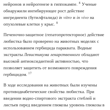
8
нейронов и нейрогенезе в гиппокампе.
Ученые
обнаружили ингибирующее рост действие
ингредиента (бутилфталида)
in vitro
и
in vivo
на
8
опухолевые клетки у крыс.
Печеночно-защитное (гепатопротекторное) действие
любистка было проверено на животных моделях с
использованием гербицида параквата. Водные
экстракты
Левистикума лекарственного
обладают
высокой антиоксидантной активностью, что
позволяет защитить от возможного повреждения
17
гербицидом.
В ходе исследования на животных были изучены
противодиабетические свойства любистка. При
введении водно-спиртового экстракта стеблей и
листьев перед введением глюкозы уровень глюкозы в