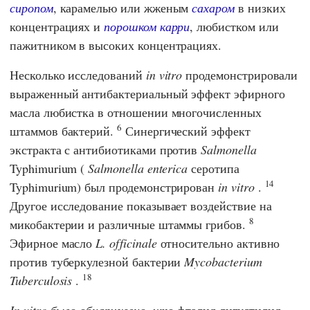
сиропом
, карамелью или жженым
сахаром
в низких
концентрациях и
порошком карри
, любистком или
пажитником в высоких концентрациях.
Несколько исследований
in vitro
продемонстрировали
выраженный антибактериальный эффект эфирного
масла любистка в отношении многочисленных
6
штаммов бактерий.
Синергический эффект
экстракта с антибиотиками против
Salmonella
Typhimurium (
Salmonella enterica
серотипа
14
Typhimurium) был продемонстрирован
in vitro
.
Другое исследование показывает воздействие на
8
микобактерии и различные штаммы грибов.
Эфирное масло
L. officinale
относительно активно
против туберкулезной бактерии
Mycobacterium
18
Tuberculosis
.