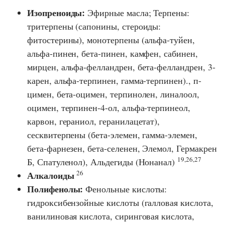
Изопреноиды:
Эфирные масла; Терпены:
тритерпены (сапонины, стероиды:
фитостерины), монотерпены (альфа-туйен,
альфа-пинен, бета-пинен, камфен, сабинен,
мирцен, альфа-фелландрен, бета-фелландрен, 3-
карен, альфа-терпинен, гамма-терпинен)., п-
цимен, бета-оцимен, терпинолен, линалоол,
оцимен, терпинен-4-ол, альфа-терпинеол,
карвон, гераниол, геранилацетат),
сесквитерпены (бета-элемен, гамма-элемен,
бета-фарнезен, бета-селенен, Элемол, Гермакрен
19,26,27
Б, Спатуленол), Альдегиды (Нонанал)
26
Алкалоиды
Полифенолы:
Фенольные кислоты:
гидроксибензойные кислоты (галловая кислота,
ванилиновая кислота, сиринговая кислота,