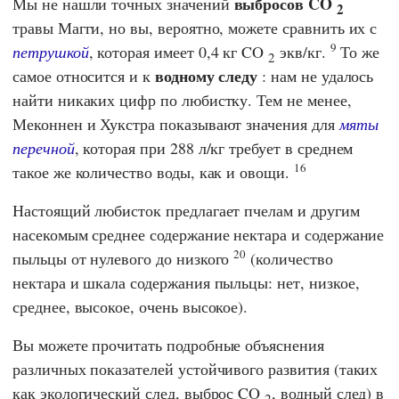
выбросов CO
Мы не нашли точных значений
2
травы Магги, но вы, вероятно, можете сравнить их с
9
петрушкой
, которая имеет 0,4 кг CO
экв/кг.
То же
2
водному следу
самое относится и к
: нам не удалось
найти никаких цифр по любистку. Тем не менее,
Меконнен и Хукстра
показывают значения для
мяты
перечной
, которая при 288 л/кг требует в среднем
16
такое же количество воды, как и овощи.
Настоящий любисток предлагает пчелам и другим
насекомым среднее содержание нектара и содержание
20
пыльцы от нулевого до низкого
(количество
нектара и шкала содержания пыльцы: нет, низкое,
среднее, высокое, очень высокое).
Вы можете прочитать подробные объяснения
различных показателей устойчивого развития (таких
как экологический след, выброс CO
, водный след) в
2