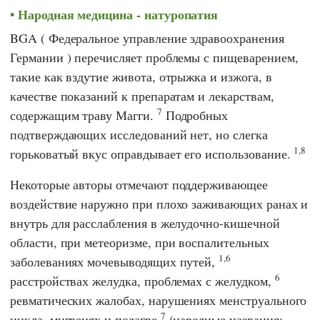
Народная медицина - натуропатия
BGA
(
Федеральное управление здравоохранения
Германии
) перечисляет проблемы с пищеварением,
такие как вздутие живота, отрыжка и изжога, в
качестве показаний к препаратам и лекарствам,
7
содержащим траву Магги.
Подробных
подтверждающих исследований нет, но слегка
1,8
горьковатый вкус оправдывает его использование.
Некоторые авторы отмечают поддерживающее
воздействие наружно при плохо заживающих ранах и
внутрь для расслабления в желудочно-кишечной
области, при метеоризме, при воспалительных
1,6
заболеваниях мочевыводящих путей,
6
расстройствах желудка, проблемах с желудком,
ревматических жалобах, нарушениях менструального
7
цикла, мигренях и подагре
(народные названия: