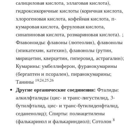
салициловая кислота, эллаговая кислота),
гидроксикоричные кислоты (коричная кислота,
хлорогеновая кислота, кофейная кислота, п-
кумаровая кислота, феруловая кислота,
синапиновая кислота, розмариновая кислота). ;
Флавоноиды: флавоны (лютеолин), флавонолы
(эпикатехин, катехин), флавонолы (рутин,
мирицетин, кверцетин, гиперозид, астрагалин);
Кумарины: умбеллиферон, фуранокумарины
(бергаптен и псорален), пиранокумарины;
19,24,25,26
Танины
Другие органические соединения:
Фталиды:
алкилфталиды (цис- и транс-лигустилид, 3-
бутилфталид, цис- и транс-бутилиденфталид,
седаненолид); Спирты: полиацетилены
8
(фалькаринол и фалькариндиол); Сотолон