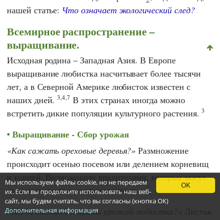
нашей статье:
Что означает экологический след?
Всемирное распространение –
выращивание.
Исходная родина – Западная Азия. В Европе
выращивание любистка насчитывает более тысячи
лет, а в Северной Америке любисток известен с
3,4,7
наших дней.
В этих странах иногда можно
3
встретить дикие популяции культурного растения.
Выращивание - Сбор урожая
Как сажать ореховые деревья?
Размножение
происходит осенью посевом или делением корневищ
и корней. Возможными вредителями, которые могут
Мы используем файлы cookie, но не передаем
OK
5
атаковать листья, являются минеры.
их. Если вы продолжите использовать наш веб-
сайт, мы будем считать, что вы согласны (кнопка ОК)
Когда можно собирать урожай любистка?
Листья
Дополнительная информация