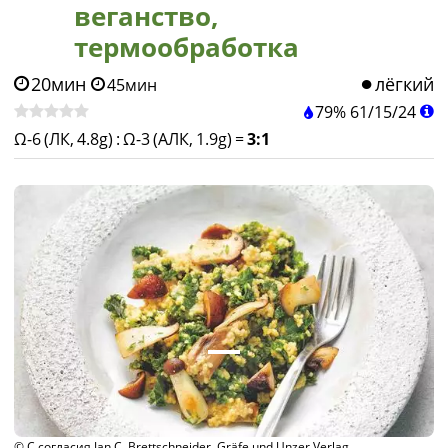
веганство,
термообработка
20мин
лёгкий
45мин
79%
61
/
15
/
24
Ω-6 (ЛК, 4.8g)
:
Ω-3 (АЛК, 1.9g)
=
3:1
© С согласия Jan C. Brettschneider, Gräfe und Unzer Verlag