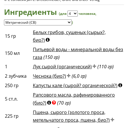
Ингредиенты
(для
человека
,
)
Белых грибов, сушеных (сырых?,
15
гр
био?)
Питьевой воды - минеральной воды без
150
мл
газа
(150 гр)
1
Лук сырой (органический)
(110 гр)
2
зубчика
Чеснока (био?)
(6,0 гр)
250
гр
Капусты кале (сырой? органической?)
Рапсового масла, рафинированного
5
ст.л.
(био?)
(70 гр)
Пшена, сырого (золотого проса,
225
гр
метельчатого проса, пшена, био?)