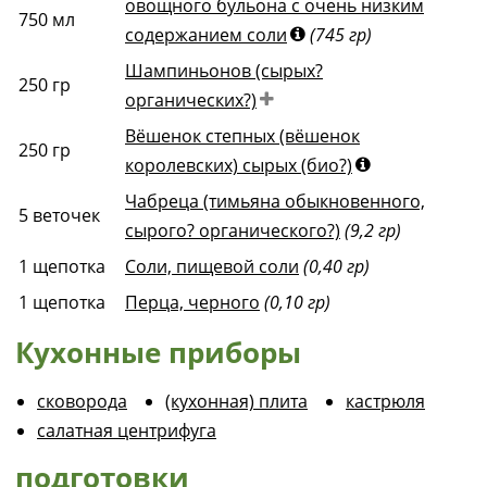
овощного бульона с очень низким
750
мл
содержанием соли
(745 гр)
Шампиньонов (сырых?
250
гр
органических?)
Вёшенок степных (вёшенок
250
гр
королевских) сырых (био?)
Чабреца (тимьяна обыкновенного,
5
веточек
сырого? органического?)
(9,2 гр)
1
щепотка
Соли, пищевой соли
(0,40 гр)
1
щепотка
Перца, черного
(0,10 гр)
Кухонные приборы
сковорода
(кухонная) плита
кастрюля
салатная центрифуга
подготовки