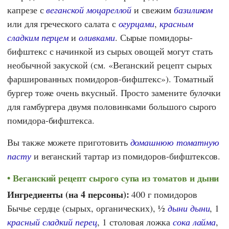
капрезе с
веганской моцареллой
и свежим
базиликом
или для греческого салата с
огурцами
,
красным
сладким перцем
и
оливками
. Сырые помидоры-
бифштекс с начинкой из сырых овощей могут стать
необычной закуской (см. «Веганский рецепт сырых
фаршированных помидоров-бифштекс»). Томатный
бургер тоже очень вкусный. Просто замените булочки
для гамбургера двумя половинками большого сырого
помидора-бифштекса.
Вы также можете приготовить
домашнюю томатную
пасту
и веганский тартар из помидоров-бифштексов.
Веганский рецепт сырого супа из томатов и дыни
Ингредиенты (на 4 персоны):
400 г помидоров
Бычье сердце (сырых, органических), ½
дыни дыни
, 1
красный сладкий перец
, 1 столовая ложка
сока лайма
,