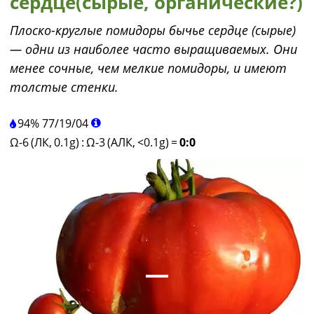
сердце(сырые, органические?)
Плоско-круглые помидоры бычье сердце (сырые)
— одни из наиболее часто выращиваемых. Они
менее сочные, чем мелкие помидоры, и имеют
толстые стенки.
94%
77
/
19
/
04
Ω-6 (ЛК, 0.1g)
:
Ω-3 (АЛК, <0.1g)
=
0:0