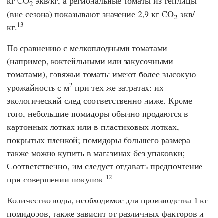
кг CO
экв/кг, а региональные томаты из теплицы
2
(вне сезона) показывают значение 2,9 кг CO
экв/
2
13
кг.
По сравнению с мелкоплодными томатами
(например, коктейльными или закусочными
томатами), говяжьи томаты имеют более высокую
2
урожайность с м
при тех же затратах: их
экологический след соответственно ниже. Кроме
того, небольшие помидоры обычно продаются в
картонных лотках или в пластиковых лотках,
покрытых пленкой; помидоры большего размера
также можно купить в магазинах без упаковки;
Соответственно, им следует отдавать предпочтение
12
при совершении покупок.
Количество воды, необходимое для производства 1 кг
помидоров, также зависит от различных факторов и