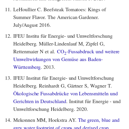
11.
LeHoullier C. Beefsteak Tomatoes: Kings of
Summer Flavor. The American Gardener.
July/August 2016.
12.
IFEU Institu für Energie- und Umweltforschung
Heidelberg. Müller-Lindenlauf M, Zipfel G,
Rettenmaier N et al.
CO
-Fussabdruck und weitere
2
Umweltwirkungen von Gemüse aus Baden-
Württemberg
. 2013.
13.
IFEU Institut für Energie- und Umweltforschung
Heidelberg. Reinhardt G, Gärtner S, Wagner T.
Ökologische Fussabdrücke von Lebensmitteln und
Gerichten in Deutschland
. Institut für Energie - und
Umweltforschung Heidelberg. 2020.
14.
Mekonnen MM, Hoekstra AY.
The green, blue and
grey water footprint of crops and derived crop