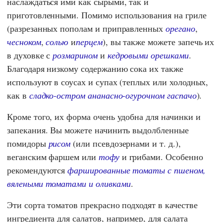
наслаждаться ими как сырыми, так и
приготовленными. Помимо использования на гриле
(разрезанных пополам и приправленных
орегано
,
чесноком
,
солью
и
перцем
), вы также можете запечь их
в духовке с
розмарином
и
кедровыми орешками
.
Благодаря низкому содержанию сока их также
используют в соусах и супах (теплых или холодных,
как в
сладко-остром ананасно-огурочном гаспачо
).
Кроме того, их форма очень удобна для начинки и
запекания. Вы можете начинить выдолбленные
помидоры
рисом
(или псевдозернами и т. д.),
веганским фаршем или
тофу
и грибами. Особенно
рекомендуются
фаршированные томаты с пшеном,
вялеными томатами и оливками
.
Эти сорта томатов прекрасно подходят в качестве
ингредиента для салатов, например, для салата