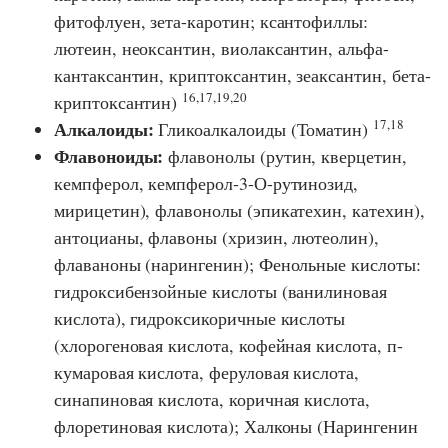
фитофлуен, зета-каротин; ксантофиллы:
лютеин, неоксантин, виолаксантин, альфа-
кантаксантин, криптоксантин, зеаксантин, бета-
16,17,19,20
криптоксантин)
17,18
Алкалоиды:
Гликоалкалоиды (Томатин)
Флавоноиды:
флавонолы (рутин, кверцетин,
кемпферол, кемпферол-3-О-рутинозид,
мирицетин), флавонолы (эпикатехин, катехин),
антоцианы, флавоны (хризин, лютеолин),
флаваноны (нарингенин); Фенольные кислоты:
гидроксибензойные кислоты (ванилиновая
кислота), гидроксикоричные кислоты
(хлорогеновая кислота, кофейная кислота, п-
кумаровая кислота, феруловая кислота,
синапиновая кислота, коричная кислота,
флоретиновая кислота); Халконы (Нарингенин