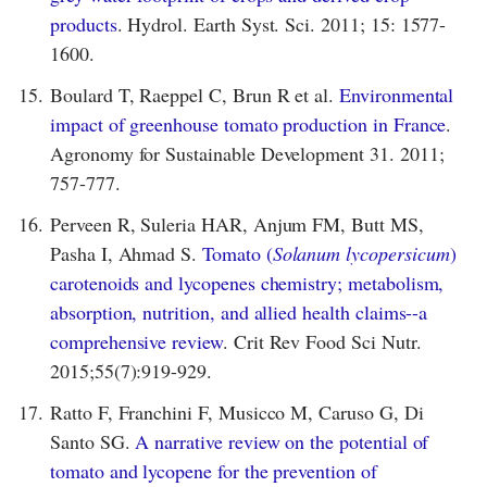
products
. Hydrol. Earth Syst. Sci. 2011; 15: 1577-
1600.
15.
Boulard T, Raeppel C, Brun R et al.
Environmental
impact of greenhouse tomato production in France
.
Agronomy for Sustainable Development 31. 2011;
757-777.
16.
Perveen R, Suleria HAR, Anjum FM, Butt MS,
Pasha I, Ahmad S.
Tomato (
Solanum lycopersicum
)
carotenoids and lycopenes chemistry; metabolism,
absorption, nutrition, and allied health claims--a
comprehensive review
. Crit Rev Food Sci Nutr.
2015;55(7):919-929.
17.
Ratto F, Franchini F, Musicco M, Caruso G, Di
Santo SG.
A narrative review on the potential of
tomato and lycopene for the prevention of