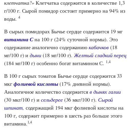
клетчатка?
Клетчатка содержится в количестве 1,3
г/100 г. Сырой помидор состоит примерно на 94% из
4
воды.
В сырых помидорах Бычье сердце содержится 19 мг
витамина С
на 100 г (24% суточной нормы). Это
содержание аналогично содержанию
кабачков
(18
мг/100 г) и
дыни
(18 мг/100 г).
Желтый сладкий перец
1,4
(184 мг/100 г) особенно богат витамином С.
В 100 г сырых томатов Бычье сердце содержится 33
мкг
фолиевой кислоты
(17% дневной нормы).
Аналогичное количество содержится
в дынях галии
(30 мкг/100 г) и
сельдерее
(36 мкг/100 г).
Сырой
шпинат,
содержащий 194 мкг фолиевой кислоты на
100 г, содержит примерно в шесть раз больше этого
1,4
витамина.