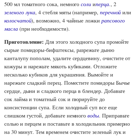
500 мл томатного сока, немного
соли
и
перца.
, 2
зеленого лука
, 4 стебля мяты (например,
перечной
или
колосчатой
), возможно, 4 чайные ложки
рапсового
масла
(при необходимости).
Приготовление:
Для этого холодного супа промойте
сырые помидоры-бифштексы, разрежьте дыню
канталупу пополам, удалите сердцевину, очистите от
кожуры и нарежьте мякоть кубиками. Отложите
несколько кубиков для украшения. Вымойте и
нарежьте сладкий перец. Поместите помидоры Бычье
сердце, дыни и сладкого перца в блендер. Добавьте
сок лайма и томатный сок и пюрируйте до
консистенции супа. Если холодный суп все еще
слишком густой, добавьте немного
воды
. Приправьте
солью и перцем и поставьте в холодильник примерно
на 30 минут. Тем временем очистите зеленый лук и