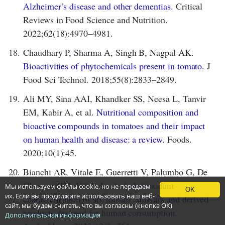
Alzheimer’s disease and other dementias.
Critical
Reviews in Food Science and Nutrition.
2022;62(18):4970–4981.
18.
Chaudhary P, Sharma A, Singh B, Nagpal AK.
Bioactivities of phytochemicals present in tomato.
J
Food Sci Technol. 2018;55(8):2833–2849.
19.
Ali MY, Sina AAI, Khandker SS, Neesa L, Tanvir
EM, Kabir A, et al.
Nutritional composition and
bioactive compounds in tomatoes and their impact
on human health and disease: a review.
Foods.
2020;10(1):45.
20.
Bianchi AR, Vitale E, Guerretti V, Palumbo G, De
Clemente IM, Vitale L, et al.
Antioxidant
Мы используем файлы cookie, но не передаем
OK
их. Если вы продолжите использовать наш веб-
characterization of six tomato cultivars and derived
сайт, мы будем считать, что вы согласны (кнопка ОК)
products destined for human consumption.
Дополнительная информация