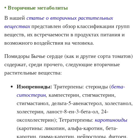
Вторичные метаболиты
В нашей
статье о вторичных растительных
веществах
представлен обзор классификации групп
веществ, их встречаемости в продуктах питания и
возможного воздействия на человека.
Помидоры Бычье сердце (как и другие сорта томатов)
содержат, среди прочего, следующие вторичные
растительные вещества:
Изопреноиды:
Тритерпены: стероиды (
бета-
ситостерин
, кампестерин, стигмастерин,
стигмастанол, дельта-5-авенастерол, холестанол,
холестерин, ланост-8-ен-3-бета-ол, 24-
оксохолестерин); Тетратерпены:
каротиноиды
(каротины: ликопин, альфа-каротин, бета-
каротин, гамма-каротин, нейроспоры, фитоен,