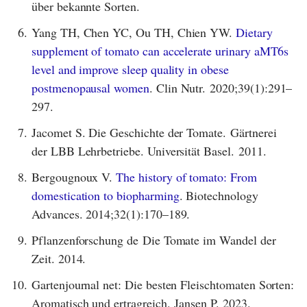
über bekannte Sorten.
6.
Yang TH, Chen YC, Ou TH, Chien YW.
Dietary
supplement of tomato can accelerate urinary aMT6s
level and improve sleep quality in obese
postmenopausal women
. Clin Nutr. 2020;39(1):291–
297.
7.
Jacomet S. Die Geschichte der Tomate. Gärtnerei
der LBB Lehrbetriebe. Universität Basel. 2011.
8.
Bergougnoux V.
The history of tomato: From
domestication to biopharming
. Biotechnology
Advances. 2014;32(1):170–189.
9.
Pflanzenforschung de Die Tomate im Wandel der
Zeit. 2014.
10.
Gartenjournal net: Die besten Fleischtomaten Sorten:
Aromatisch und ertragreich. Jansen P. 2023.