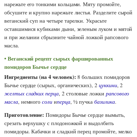
нарежьте его тонкими кольцами. Мяту промойте,
обсушите и крупно нарежьте листья. Разделите сырой
веганский суп на четыре тарелки. Украсьте
оставшимися кубиками дыни, зеленым луком и мятой
и при желании сбрызните чайной ложкой рапсового
масла.
Веганский рецепт сырых фаршированных
помидоров Бычье сердце
Ингредиенты (на 4 человек):
8 больших помидоров
Бычье сердце (сырых, органических), 2
цуккини
, 2
желтых сладких перца
, 2 столовые ложки
рапсового
масла
, немного
соли
и
перца
, ½ пучка
базилика
.
Приготовление:
Помидоры Бычье сердце вымыть,
срезать верхушку с плодоножкой и выдолбить
помидоры. Кабачки и сладкий перец промойте, мелко