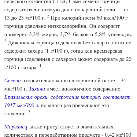
сельского хозяйства США
. Сами семена горчицы
содержат очень низкую долю поваренной соли — от
2
13 до 23 мг/100 г.
При калорийности 60 ккал/100 г
горчица довольно низкокалорийна. Он содержит
примерно 3,3% жиров, 3,7% белков и 5,8% углеводов.
2
Дижонская горчица (сделанная без сахара) почти не
содержит сахара (1 г/100 г), тогда как кремзерская
горчица (сделанная с сахаром) может содержать до 20
1
г/100 г сахара.
Селена
относительно много в горчичной пасте – 34
мкг/100 г.
Тахини
имеет аналогичное содержание.
Бразильские орехи, содержание которых составляет
1917 мкг/100 г,
во много раз превышают это
2
значение.
Марганец
также присутствует в значительных
количествах в переработанном продукте - 0,42 мг/100