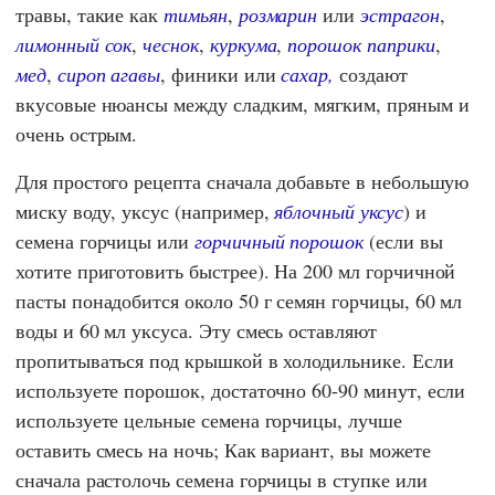
травы, такие как
тимьян
,
розмарин
или
эстрагон
,
лимонный сок
,
чеснок
,
куркума
,
порошок паприки
,
мед
,
сироп агавы
, финики или
сахар,
создают
вкусовые нюансы между сладким, мягким, пряным и
очень острым.
Для простого рецепта сначала добавьте в небольшую
миску воду, уксус (например,
яблочный уксус
) и
семена горчицы или
горчичный порошок
(если вы
хотите приготовить быстрее). На 200 мл горчичной
пасты понадобится около 50 г семян горчицы, 60 мл
воды и 60 мл уксуса. Эту смесь оставляют
пропитываться под крышкой в холодильнике. Если
используете порошок, достаточно 60-90 минут, если
используете цельные семена горчицы, лучше
оставить смесь на ночь; Как вариант, вы можете
сначала растолочь семена горчицы в ступке или