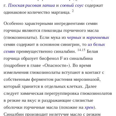
г.
Плоская рисовая лапша
и
соевый соус
содержат
2
одинаковое количество марганца.
Особенно характерными ингредиентами семян
горчицы являются гликозиды горчичного масла
(глюкозинолаты). Если мука из
черных
и
коричневых
семян содержит в основном синигрин, то
из белых
14.15
семян
преимущественно синальбин.
Белая
горчица образует бисфенол F из синальбина
(подробнее в главе «Опасности»). Во время
измельчения глюкозинолаты вступают в контакт с
собственным ферментом растения мирозиназой,
который хранится в отдельных клетках. Далее
следует химическая перегруппировка глюкозинолатов
в резкие на вкус и раздражающие слизистые
оболочки горчичные масла (похожие на
хрен
).
Синалбин производит нелетучее масло с резким