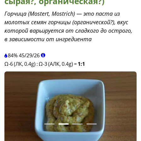
сырая?, органическая?)
Горчица (Mostert, Mostrich) — это паста из
молотых семян горчицы (органической?), вкус
которой варьируется от сладкого до острого,
в зависимости от ингредиента
84%
45
/
29
/
26
Ω-6 (ЛК, 0.4g)
:
Ω-3 (АЛК, 0.4g)
=
1:1