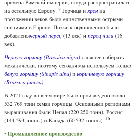
времена Римской империи, откуда распространилась
9
на остальную Европу.
Горчица и
хрен
на
протяжении веков были единственными острыми
специями в Европе. Позже к подношению были
добавлены
черный перец
(13 век) и
перец чили
(16
век).
Черную горчицу (Brassica nigra)
сложнее собирать
механически, поэтому сегодня мы используем только
белую горчицу (Sinapis alba)
и
коричневую горчицу
(Brassica juncea)
.
В 2021 году во всем мире было произведено около
532 769 тонн семян горчицы. Основными регионами
выращивания были Непал (220 250 тонн), Россия
10
(144 593 тонны) и Канада (60 532 тонны).
Промышленное производство