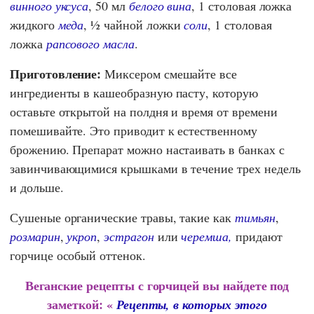
винного уксуса
, 50 мл
белого вина
, 1 столовая ложка
жидкого
меда
, ½ чайной ложки
соли
, 1 столовая
ложка
рапсового масла
.
Приготовление:
Миксером смешайте все
ингредиенты в кашеобразную пасту, которую
оставьте открытой на полдня и время от времени
помешивайте. Это приводит к естественному
брожению. Препарат можно настаивать в банках с
завинчивающимися крышками в течение трех недель
и дольше.
Сушеные органические травы, такие как
тимьян
,
розмарин
,
укроп
,
эстрагон
или
черемша,
придают
горчице особый оттенок.
Веганские рецепты с горчицей вы найдете под
заметкой: «
Рецепты, в которых этого