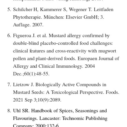
5.
Schilcher H, Kammerer S, Wegener T. Leitfaden
Phytotherapie. München: Elsevier GmbH; 3.
Auflage. 2007.
6.
Figueroa J. et al. Mustard allergy confirmed by
double-blind placebo-controlled food challenges:
clinical features and cross-reactivity with mugwort
pollen and plant-derived foods. Europaen Journal of
Allergy and Clinical Immunology. 2004
Dec.;60(1):48-55.
7.
Lietzow J. Biologically Active Compounds in
Mustard Seeds: A Toxicological Perspective. Foods.
2021 Sep 3;10(9):2089.
8.
Uhl SR. Handbook of Spices, Seasonings and
Flavourings. Lancaster: Technomic Publishing
Company;
2000:132-6.