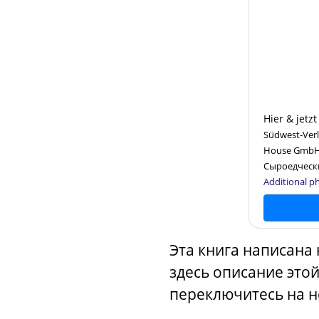
Hier & jetz
Südwest-Verl
House GmbH,
Сыроедческ
Additional ph
Эта книга написана
здесь описание этой
переключитесь на н