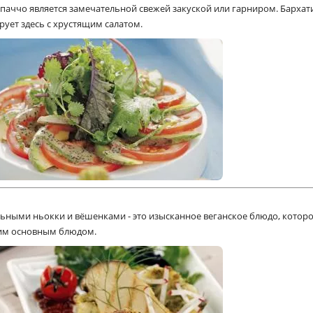
паччо является замечательной свежей закуской или гарниром. Бархат
рует здесь с хрустящим салатом.
ьными ньокки и вёшенками - это изысканное веганское блюдо, котор
им основным блюдом.