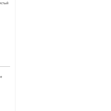
истый
ое