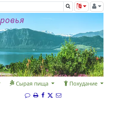
оровья
Сырая пища
Похудание
l