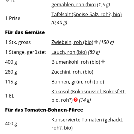
½
TL
gemahlen, roh (bio)
(1,5 g)
Tafelsalz (Speise-Salz, roh?, bio)
1
Prise
(0,40 g)
Für das Gemüse
1
Stk. gross
Zwiebeln, roh (bio)
(150 g)
1
Stange, gerüstet
Lauch, roh (bio)
(89 g)
400
g
Blumenkohl, roh (bio)
280
g
Zucchini, roh, (bio)
115
g
Bohnen, grün, roh (bio)
Kokosöl (Kokosnussöl, Kokosfett,
1
EL
bio, roh?)
(14 g)
Für das Tomaten-Bohnen-Püree
Konservierte Tomaten (gehackt,
400
g
roh?, bio)