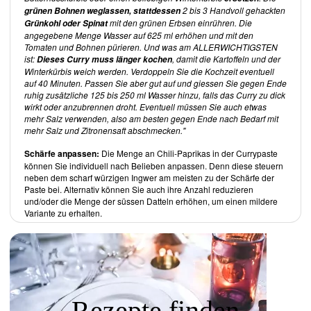
Durch den hohen Anteil an Backwaren und den häufigen Einsatz von
2 bis 3 Handvoll gehackten
grünen Bohnen weglassen, stattdessen
Dosenprodukten, wie Kichererbsen oder Bohnen, ist die Menge
mit den grünen Erbsen einrühren. Die
Grünkohl oder Spinat
verwendeter frischer Zutaten wie Gemüse, Salate und Früchte
angegebene Menge Wasser auf 625 ml erhöhen und mit den
verhältnismässig gering (Ausnahmen sind die Burger-Bowls). Dies ist
Tomaten und Bohnen pürieren. Und was am ALLERWICHTIGSTEN
langfristig nicht gesund. Im ersten Teil des Kochbuches können Sie
ist:
, damit die Kartoffeln und der
unter Grundrezepten nachlesen, wie Sie etwa Bohnen kochen und
Dieses Curry muss länger kochen
Seitan selbst zubereiten können.
Winterkürbis weich werden. Verdoppeln Sie die Kochzeit eventuell
auf 40 Minuten. Passen Sie aber gut auf und giessen Sie gegen Ende
Die Verwendung von fertigen Saucen und Ketchup ist aus
ruhig zusätzliche 125 bis 250 ml Wasser hinzu, falls das Curry zu dick
gesundheitlicher Sicht nicht empfehlenswert und verwundert, da die
wirkt oder anzubrennen droht. Eventuell müssen Sie auch etwas
Autorin Wert auf gesunde Gerichte legt. Ausserdem kommen relativ
mehr Salz verwenden, also am besten gegen Ende nach Bedarf mit
viele zugesetzte Fette in Form von Ölen zum Einsatz. Hier wäre eine
mehr Salz und Zitronensaft abschmecken."
Anpassung wünschenswert - dies ist individuell gut durchführbar.
Die Rezepte sind durch die vielen Zutaten oder Komponenten, wie
Schärfe anpassen:
Die Menge an Chili-Paprikas in der Currypaste
bei den Burger-Bowls, häufig recht aufwendig. Abbildungen zu jedem
können Sie individuell nach Belieben anpassen. Denn diese steuern
der aufgeführten Rezepte wären schön, gerade da einige Rezepte
neben dem scharf würzigen Ingwer am meisten zu der Schärfe der
recht ausgefallen erscheinen.
Paste bei. Alternativ können Sie auch ihre Anzahl reduzieren
und/oder die Menge der süssen Datteln erhöhen, um einen mildere
Fazit
Variante zu erhalten.
Die kreativen Rezepte sind abwechslungsreich, häufig jedoch
aufwendig und deshalb nicht für die schnelle Zubereitung im Alltag
geeignet. Nach Anpassungen des Ölgehalts sind die aufgeführten
Rezepte als Ergänzung
einer gesunden veganen Ernährung
geeignet. Da sie wenig frische Zutaten enthalten, sollten sie nicht die
Mehrheit der Gerichte darstellen.
Besonders problematisch
an diesem Kochbuch ist die
Verwendung
Rezepte finden
von Proteinpulver
. Dies suggeriert, dass mit einer