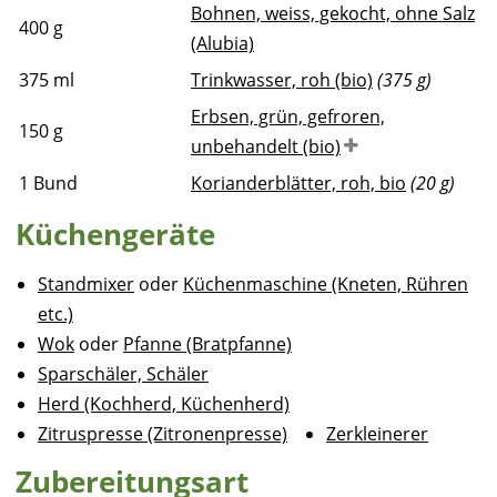
Bohnen, weiss, gekocht, ohne Salz
400
g
(Alubia)
375
ml
Trinkwasser, roh (bio)
(375 g)
Erbsen, grün, gefroren,
150
g
unbehandelt (bio)
1
Bund
Korianderblätter, roh, bio
(20 g)
Küchengeräte
Standmixer
oder
Küchenmaschine (Kneten, Rühren
etc.)
Wok
oder
Pfanne (Bratpfanne)
Sparschäler, Schäler
Herd (Kochherd, Küchenherd)
Zitruspresse (Zitronenpresse)
Zerkleinerer
Zubereitungsart