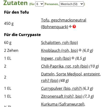
Zutaten
(für
Personen
,
)
Für den Tofu
Tofu, geschmacksneutral
450
g
(Bohnenquark)
Für die Currypaste
60
g
Schalotten, roh (bio)
2
Zehen
Knoblauch (roh, bio)
(6,0 g)
1
EL
Ingwer, roh (bio)
(8,5 g)
2
Chili-Paprika, rot, roh (bio)
(10 g)
Datteln, Sorte Medjool, entsteint,
2
roh? (bio)
(48 g)
1
EL
Currypulver (bio, roh?)
(6,3 g)
1
EL
Zitronensaft (roh?, bio)
(7,3 g)
Kurkuma (Safranwurzel),