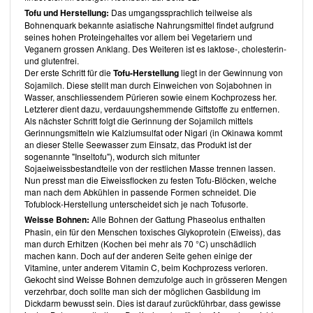
verwendet die Autorin für jedes Rezept ein bestimmtes Proteinpulver,
Tofu und Herstellung:
Das umgangssprachlich teilweise als
nämlich Eiweisspulver aus Hanf, braunem Reis oder Erbsen.
Bohnenquark bekannte asiatische Nahrungsmittel findet aufgrund
In
Vorräte
sind eiweissreiche Zutaten besprochen.
Grundlagen
seines hohen Proteingehaltes vor allem bei Vegetariern und
beinhaltet Tipps, etwa zum Kochen und Einfrieren von Getreide und
Veganern grossen Anklang. Des Weiteren ist es laktose-, cholesterin-
Bohnen.
Grundrezepte
für u.a. Bohnen und Seitan helfen, auf
und glutenfrei.
unverarbeitete Produkte auszuweichen.
Der erste Schritt für die
Tofu-Herstellung
liegt in der Gewinnung von
Sojamilch. Diese stellt man durch Einweichen von Sojabohnen in
Teil 2: Rezepte
Wasser, anschliessendem Pürieren sowie einem Kochprozess her.
Jedes der aufgeführten Rezepte verfügt über entsprechende
Letzterer dient dazu, verdauungshemmende Giftstoffe zu entfernen.
Rezeptsymbole für: Glutenfrei, Sojafrei, Veganes Proteinpulver,
Als nächster Schritt folgt die Gerinnung der Sojamilch mittels
Erbsenprotein, Hanfprotein, Reisprotein, Sojaprotein (Tofu oder
Gerinnungsmitteln wie Kalziumsulfat oder Nigari (in Okinawa kommt
Tempeh), Bohnenprotein (Bohnen ausser Soja- oder Erbsenprotein),
an dieser Stelle Seewasser zum Einsatz, das Produkt ist der
Weizenprotein sowie Nuss-/Samenprotein. Dadurch sind die jeweils
sogenannte "Inseltofu"), wodurch sich mitunter
verwendeten Eiweissquellen leicht auszumachen.
Sojaeiweissbestandteile von der restlichen Masse trennen lassen.
Nun presst man die Eiweissflocken zu festen Tofu-Blöcken, welche
Unaufhaltsame Smoothie-Bowls und Granola-Müslis
man nach dem Abkühlen in passende Formen schneidet. Die
Unter Smoothie-Bowls sind Smoothies zum Löffeln zu verstehen, wie
Tofublock-Herstellung unterscheidet sich je nach Tofusorte.
beispielsweise die
Mango-Avocado-Hanf-Smoothie-Bowl
.
Weisse Bohnen:
Alle Bohnen der Gattung Phaseolus enthalten
Phasin, ein für den Menschen toxisches Glykoprotein (Eiweiss), das
Des Ninjas Protein-Pfannkuchen, -Waffeln und viel, viel mehr
man durch Erhitzen (Kochen bei mehr als 70 °C) unschädlich
Von
Kürbis-Power-Pfannkuchen
über
Kichererbsen-
machen kann. Doch auf der anderen Seite gehen einige der
Gemüsepfannkuchen mit Korianderminze-Apfel-Chutney
- hier ist
Vitamine, unter anderem Vitamin C, beim Kochprozess verloren.
eine breite Auswahl sehr unterschiedlicher Rezepte aufgeführt.
Gekocht sind Weisse Bohnen demzufolge auch in grösseren Mengen
verzehrbar, doch sollte man sich der möglichen Gasbildung im
Die Protein-Backstube
Dickdarm bewusst sein.
Dies ist darauf zurückführbar, dass gewisse
Süsse Rezepte wie
Blaubeer-Zitronen-Protein-Scones
oder