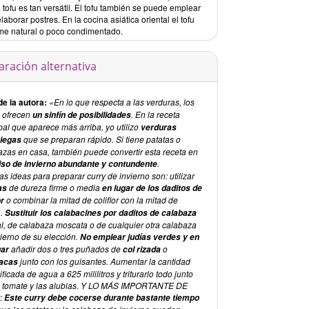
 tofu es tan versátil. El tofu también se puede emplear
laborar postres. En la cocina asiática oriental el tofu
me natural o poco condimentado.
aración alternativa
de la autora:
«En lo que respecta a las verduras, los
s ofrecen
. En la receta
un sinfín de posibilidades
pal que aparece más arriba, yo utilizo
verduras
que se preparan rápido. Si tiene patatas o
iegas
azas en casa, también puede convertir esta receta en
.
iso de invierno abundante y contundente
s ideas para preparar curry de invierno son: utilizar
de dureza firme o media
as
en lugar de los daditos de
o combinar la mitad de coliflor con la mitad de
or
a.
Sustituir los calabacines por daditos de calabaza
l, de calabaza moscata o de cualquier otra calabaza
vierno de su elección.
No emplear judías verdes
y en
añadir dos o tres puñados de
o
gar
col rizada
junto con los guisantes. Aumentar la cantidad
acas
ficada de agua a 625 mililitros y triturarlo todo junto
l tomate y las alubias. Y LO MÁS IMPORTANTE DE
:
Este curry debe cocerse durante bastante tiempo