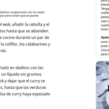
para 
bland
Tenga
mitad en comparación con la receta
milili
agua para evitar que se queme.
parez
usar 
l wok, añadir la cebolla y el
cuand
limón
tos hasta que se ablanden.
se cocine durante un par de
Ajust
curry
 coliflor, los calabacines y
pues 
Una al
más.
para 
rtado en daditos con las
 un líquido sin grumos.
k y dejar que el curry se
s, hasta que las verduras
salsa de curry haya espesado