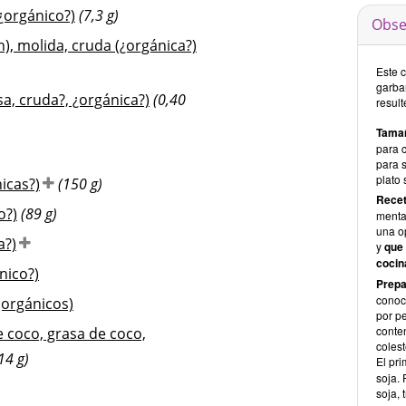
¿orgánico?)
(7,3 g)
Obse
), molida, cruda (¿orgánica?)
Este 
garban
a, cruda?, ¿orgánica?)
(0,40
result
Tamañ
para 
para s
plato
icas?)
(150 g)
Recet
o?)
(89 g)
menta
una o
a?)
y
que 
cocin
nico?)
Prepa
conoc
 (orgánicos)
por p
conte
e coco, grasa de coco,
colest
14 g)
El pr
soja. 
soja, 