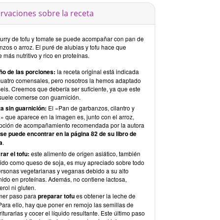
rvaciones sobre la receta
curry de tofu y tomate se puede acompañar con pan de
zos o arroz. El puré de alubias y tofu hace que
e más nutritivo y rico en proteínas.
o de las porciones:
la receta original está indicada
cuatro comensales, pero nosotros la hemos adaptado
eis. Creemos que debería ser suficiente, ya que este
 suele comerse con guarnición.
a sin guarnición:
El «Pan de garbanzos, cilantro y
» que aparece en la imagen es, junto con el arroz,
pción de acompañamiento recomendada por la autora
se puede encontrar en la página 82 de su libro de
a
.
rar el tofu:
este alimento de origen asiático, también
ido como queso de soja, es muy apreciado sobre todo
ersonas vegetarianas y veganas debido a su alto
nido en proteínas. Además, no contiene lactosa,
erol ni gluten.
imer paso para
preparar tofu
es obtener la leche de
Para ello, hay que poner en remojo las semillas de
triturarlas y cocer el líquido resultante. Este último paso