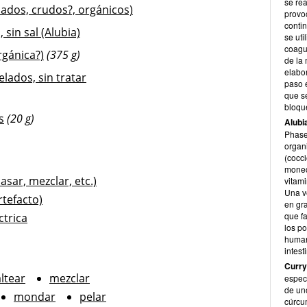
se rea
ados, crudos?, orgánicos)
provo
conti
 sin sal (Alubia)
se uti
coagua
rgánica?)
(375 g)
de la
elabor
lados, sin tratar
paso 
que s
bloque
s
(20 g)
Alubi
Phaseo
organ
(cocci
moned
sar, mezclar, etc.)
vitami
Una v
rtefacto)
en gr
que fa
ctrica
los po
human
intest
Curr
ltear
mezclar
espec
de un
mondar
pelar
cúrcum