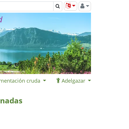
d
imentación cruda
Adelgazar
inadas