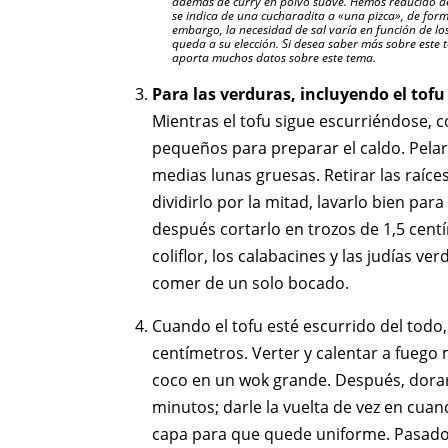
además de curry en polvo suave. Hemos reducido de
se indica de una cucharadita a «una pizca», de form
embargo, la necesidad de sal varía en función de lo
queda a su elección. Si desea saber más sobre este t
aporta muchos datos sobre este tema.
Para las verduras, incluyendo el tof
Mientras el tofu sigue escurriéndose, c
pequeños para preparar el caldo. Pelar 
medias lunas gruesas. Retirar las raíces
dividirlo por la mitad, lavarlo bien para
después cortarlo en trozos de 1,5 cent
coliflor, los calabacines y las judías v
comer de un solo bocado.
Cuando el tofu esté escurrido del todo,
centímetros. Verter y calentar a fuego 
coco en un wok grande. Después, dorar 
minutos; darle la vuelta de vez en cua
capa para que quede uniforme. Pasado