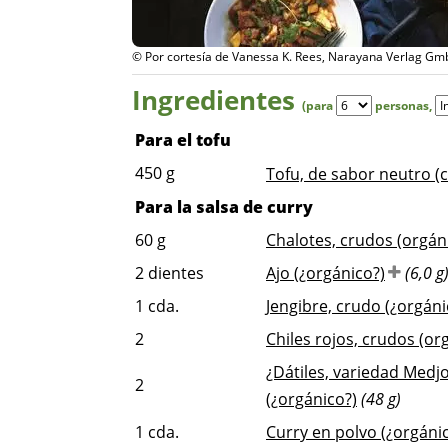
© Por cortesía de Vanessa K. Rees, Narayana Verlag Gm
Ingredientes
(para
personas
,
Para el tofu
450
g
Tofu, de sabor neutro (c
Para la salsa de curry
60
g
Chalotes, crudos (orgán
2
dientes
Ajo (¿orgánico?)
(6,0 g
1
cda.
Jengibre, crudo (¿orgáni
2
Chiles rojos, crudos (or
¿Dátiles, variedad Medjo
2
(¿orgánico?)
(48 g)
1
cda.
Curry en polvo (¿orgánic