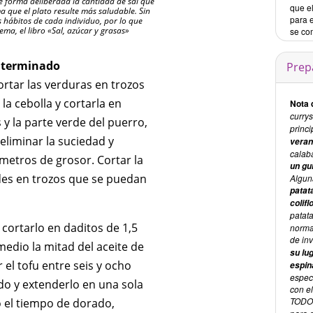
 forma deliberada la cantidad de sal que
que el
a que el plato resulte más saludable. Sin
para e
s hábitos de cada individuo, por lo que
ema, el libro «Sal, azúcar y grasas»
se co
u terminado
Prep
ortar las verduras en trozos
la cebolla y cortarla en
Nota 
curry
 y la parte verde del puerro,
princi
 eliminar la suciedad y
veran
calab
ímetros de grosor. Cortar la
un gu
erdes en trozos que se puedan
Alguna
patat
colifl
patat
 cortarlo en daditos de 1,5
norma
de in
medio la mitad del aceite de
su lu
el tofu entre seis y ocho
espin
especi
ndo y extenderlo en una sola
con e
TODO
 el tiempo de dorado,