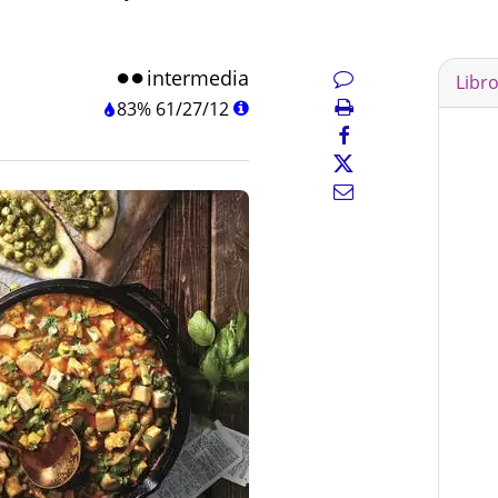
intermedia
Libr
83%
61
/
27
/
12