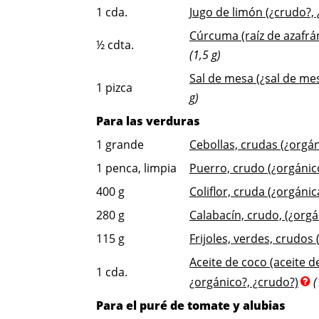
1
cda.
Jugo de limón (¿crudo?, 
Cúrcuma (raíz de azafrán
½
cdta.
(1,5 g)
Sal de mesa (¿sal de mes
1
pizca
g)
Para las verduras
1
grande
Cebollas, crudas (¿orgán
1
penca, limpia
Puerro, crudo (¿orgánic
400
g
Coliflor, cruda (¿orgánic
280
g
Calabacín, crudo, (¿orgá
115
g
Frijoles, verdes, crudos
Aceite de coco (aceite d
1
cda.
¿orgánico?, ¿crudo?)
(
Para el puré de tomate y alubias