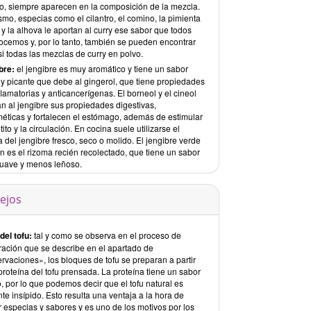
o, siempre aparecen en la composición de la mezcla.
mo, especias como el cilantro, el comino, la pimienta
y la alhova le aportan al curry ese sabor que todos
ocemos y, por lo tanto, también se pueden encontrar
i todas las mezclas de curry en polvo.
bre:
el jengibre es muy aromático y tiene un sabor
 y picante que debe al gingerol, que tiene propiedades
flamatorias y anticancerígenas. El borneol y el cineol
n al jengibre sus propiedades digestivas,
méticas y fortalecen el estómago, además de estimular
tito y la circulación. En cocina suele utilizarse el
 del jengibre fresco, seco o molido. El jengibre verde
n es el rizoma recién recolectado, que tiene un sabor
uave y menos leñoso.
ejos
del tofu:
tal y como se observa en el proceso de
ración que se describe en el apartado de
rvaciones», los bloques de tofu se preparan a partir
proteína del tofu prensada. La proteína tiene un sabor
, por lo que podemos decir que el tofu natural es
te insípido. Esto resulta una ventaja a la hora de
 especias y sabores y es uno de los motivos por los