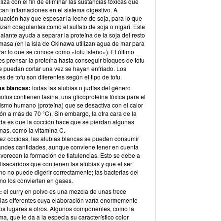
liza con el fin de eliminar las sustancias tóxicas que
can inflamaciones en el sistema digestivo. A
nuación hay que espesar la leche de soja, para lo que
lizan coagulantes como el sulfato de soja o nigari. Este
lante ayuda a separar la proteína de la soja del resto
 masa (en la isla de Okinawa utilizan agua de mar para
ar lo que se conoce como «tofu isleño»). El último
es prensar la proteína hasta conseguir bloques de tofu
e puedan cortar una vez se hayan enfriado. Los
s de tofu son diferentes según el tipo de tofu.
as blancas:
todas las alubias o judías del género
lus contienen fasina, una glicoproteína tóxica para el
ismo humano (proteína) que se desactiva con el calor
ón a más de 70 °C). Sin embargo, la otra cara de la
a es que la cocción hace que se pierdan algunas
nas, como la vitamina C.
ez cocidas, las alubias blancas se pueden consumir
andes cantidades, aunque conviene tener en cuenta
vorecen la formación de flatulencias. Esto se debe a
lisacáridos que contienen las alubias y que el ser
o no puede digerir correctamente; las bacterias del
ino los convierten en gases.
y:
el curry en polvo es una mezcla de unas trece
ias diferentes cuya elaboración varía enormemente
os lugares a otros. Algunos componentes, como la
a, que le da a la especia su característico color