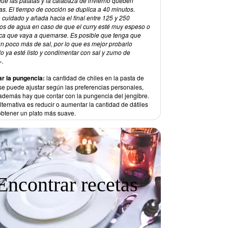
que las patatas y la calabaza de invierno queden
as. El tiempo de cocción se duplica a 40 minutos.
 cuidado y añada hacia el final entre 125 y 250
tros de agua en caso de que el curry esté muy espeso o
ca que vaya a quemarse. Es posible que tenga que
un poco más de sal, por lo que es mejor probarlo
o ya esté listo y condimentar con sal y zumo de
».
ar la pungencia:
la cantidad de chiles en la pasta de
 se puede ajustar según las preferencias personales,
además hay que contar con la pungencia del jengibre.
ternativa es reducir o aumentar la cantidad de dátiles
obtener un plato más suave.
Encontrar recetas