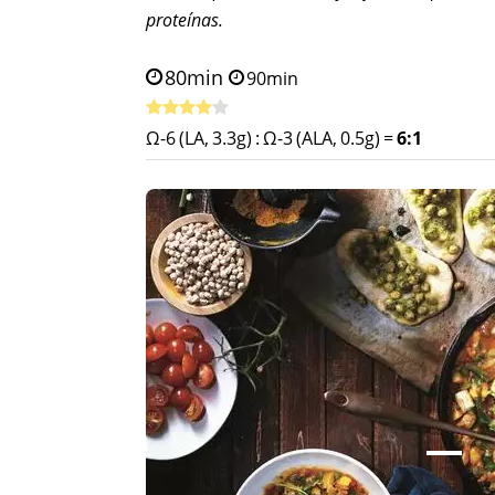
proteínas.
80min
90min
Ω-6 (LA, 3.3g)
:
Ω-3 (ALA, 0.5g)
=
6:1