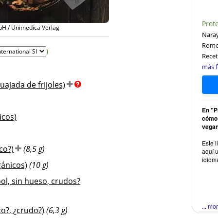
Prot
bH / Unimedica Verlag
Naray
Rome
)
Recet
más f
uajada de frijoles)
En "P
icos)
cómo 
vegan
)
Este l
co?)
(8,5 g)
aquí u
idiom
gánicos)
(10 g)
ol, sin hueso, crudos?
... mo
o?, ¿crudo?)
(6,3 g)