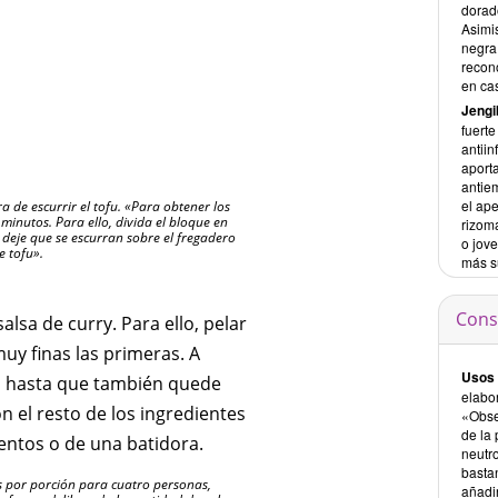
dorad
Asimis
negra 
recon
en cas
Jengi
fuerte
antiin
aporta
antie
el ape
 de escurrir el tofu. «Para obtener los
minutos. Para ello, divida el bloque en
rizoma
 deje que se escurran sobre el fregadero
o jove
e tofu».
más s
Cons
lsa de curry. Para ello, pelar
muy finas las primeras. A
Usos 
rlo hasta que también quede
elabo
n el resto de los ingredientes
«Obse
de la 
entos o de una batidora.
neutro
bastan
es por porción para cuatro personas,
añadir