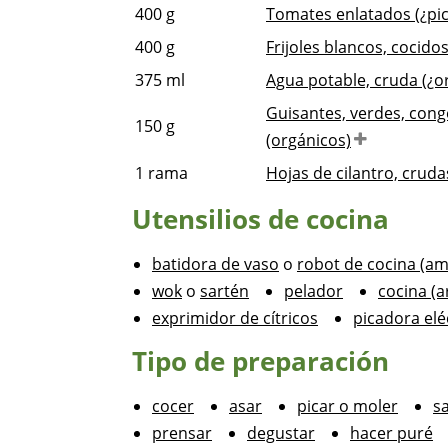
400
g
Tomates enlatados (¿pic
400
g
Frijoles blancos, cocidos,
375
ml
Agua potable, cruda (¿o
Guisantes, verdes, conge
150
g
(orgánicos)
1
rama
Hojas de cilantro, cruda
Utensilios de cocina
batidora de vaso
o
robot de cocina (ama
wok
o
sartén
pelador
cocina (a
exprimidor de cítricos
picadora elé
Tipo de preparación
cocer
asar
picar o moler
sa
prensar
degustar
hacer puré