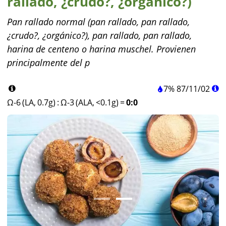
rallado, ¿crudo?, ¿orgánico?)
Pan rallado normal (pan rallado, pan rallado,
¿crudo?, ¿orgánico?), pan rallado, pan rallado,
harina de centeno o harina muschel. Provienen
principalmente del p
7%
87
/
11
/
02
Ω-6 (LA, 0.7g)
:
Ω-3 (ALA, <0.1g)
=
0:0