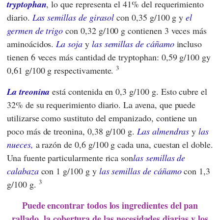
tryptophan
, lo que representa el 41% del requerimiento
diario.
Las semillas de girasol
con 0,35 g/100 g y
el
germen de trigo
con 0,32 g/100 g contienen 3 veces más
aminoácidos.
La soja
y
las semillas de cáñamo
incluso
tienen 6 veces más cantidad de tryptophan: 0,59 g/100 gy
3
0,61 g/100 g respectivamente.
La treonina
está contenida en 0,3 g/100 g. Esto cubre el
32% de su requerimiento diario. La avena, que puede
utilizarse como sustituto del empanizado, contiene un
poco más de treonina, 0,38 g/100 g.
Las almendras
y
las
nueces,
a razón de 0,6 g/100 g cada una, cuestan el doble.
Una fuente particularmente rica son
las semillas de
calabaza
con 1 g/100 g y
las semillas de cáñamo
con 1,3
3
g/100 g.
Puede encontrar todos los ingredientes del pan
rallado, la cobertura de las necesidades diarias y los