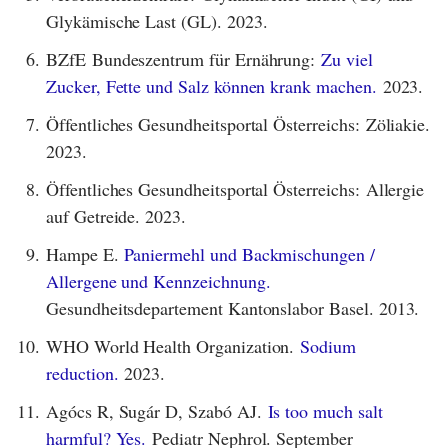
Glykämische Last (GL). 2023.
6.
BZfE Bundeszentrum für Ernährung:
Zu viel
Zucker, Fette und Salz können krank machen.
2023.
7.
Öffentliches Gesundheitsportal Österreichs: Zöliakie.
2023.
8.
Öffentliches Gesundheitsportal Österreichs: Allergie
auf Getreide. 2023.
9.
Hampe E.
Paniermehl und Backmischungen /
Allergene und Kennzeichnung.
Gesundheitsdepartement Kantonslabor Basel. 2013.
10.
WHO World Health Organization.
Sodium
reduction.
2023.
11.
Agócs R, Sugár D, Szabó AJ.
Is too much salt
harmful? Yes.
Pediatr Nephrol. September