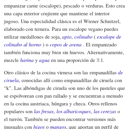
empanizar carne (escalope), pescado o verduras. Esto crea
una capa exterior crujiente que mantiene el interior
jugoso. Una especialidad clásica es el Wiener Schnitzel,
elaborado con ternera. Para un escalope vegano puedes
utilizar medallones de soja,
apio
,
colinabo
(
escalope de
colinabo al horno
) o
copos de avena
. El empanizado
también funciona muy bien sin huevos. Alternativamente,
mezcle
harina
y
agua
en una proporción de 3:1.
Otro clásico de la cocina vienesa son las empanadillas
de
ciruela
, conocidas allí como empanadillas de ciruela con
“k”. Las albóndigas de ciruela son uno de los pasteles que
se espolvorean con pan rallado y se encuentran a menudo
en la cocina austriaca, húngara y checa. Otros rellenos
populares son
las fresas
,
los albaricoques
,
las cerezas
o
el turrón. También se pueden encontrar versiones más
inusuales con
higos
o
mangos
, que aportan un perfil de