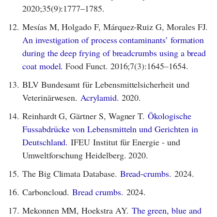
2020;35(9):1777–1785.
12.
Mesías M, Holgado F, Márquez-Ruiz G, Morales FJ.
An investigation of process contaminants’ formation
during the deep frying of breadcrumbs using a bread
coat model.
Food Funct. 2016;7(3):1645–1654.
13.
BLV Bundesamt für Lebensmittelsicherheit und
Veterinärwesen.
Acrylamid.
2020.
14.
Reinhardt G, Gärtner S, Wagner T.
Ökologische
Fussabdrücke von Lebensmitteln und Gerichten in
Deutschland.
IFEU Institut für Energie - und
Umweltforschung Heidelberg. 2020.
15.
The Big Climata Database.
Bread-crumbs.
2024.
16.
Carboncloud.
Bread crumbs.
2024.
17.
Mekonnen MM, Hoekstra AY.
The green, blue and