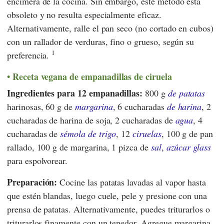
encimera de la cocina. Sin embargo, este método está
obsoleto y no resulta especialmente eficaz.
Alternativamente, ralle el pan seco (no cortado en cubos)
con un rallador de verduras, fino o grueso, según su
1
preferencia.
Receta vegana de empanadillas de ciruela
Ingredientes para 12 empanadillas:
800 g
de patatas
harinosas, 60 g de
margarina
, 6 cucharadas
de harina
, 2
cucharadas de harina de soja, 2 cucharadas de
agua
, 4
cucharadas de
sémola de trigo
, 12
ciruelas
, 100 g de pan
rallado, 100 g de margarina, 1 pizca de
sal
,
azúcar glass
para espolvorear.
Preparación:
Cocine las patatas lavadas al vapor hasta
que estén blandas, luego cuele, pele y presione con una
prensa de patatas. Alternativamente, puedes triturarlos o
triturarlos finamente con un tenedor. Agregue margarina