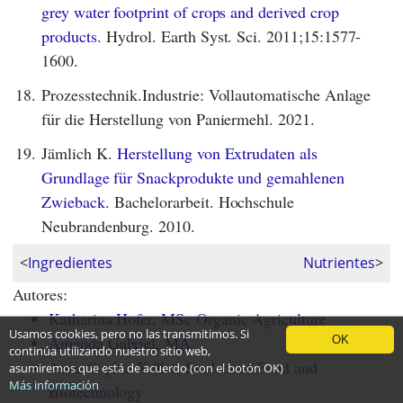
grey water footprint of crops and derived crop
products.
Hydrol. Earth Syst. Sci. 2011;15:1577-
1600.
18.
Prozesstechnik.Industrie: Vollautomatische Anlage
für die Herstellung von Paniermehl. 2021.
19.
Jämlich K.
Herstellung von Extrudaten als
Grundlage für Snackprodukte und gemahlenen
Zwieback.
Bachelorarbeit. Hochschule
Neubrandenburg. 2010.
<
Ingredientes
Nutrientes
>
Autores:
Katharina Hofer, MSc Organic Agriculture
Usamos cookies, pero no las transmitimos. Si
Amanda Gabriel, MA
OK
continúa utilizando nuestro sitio web,
Anna Sophie Koller, Student of Food and
asumiremos que está de acuerdo (con el botón OK)
Más información
Biotechnology