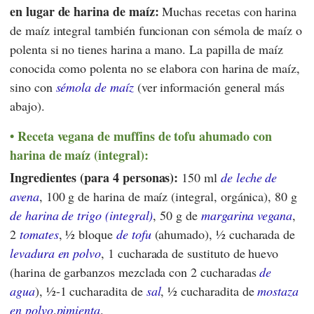
en lugar de harina de maíz:
Muchas recetas con harina
de maíz integral también funcionan con sémola de maíz o
polenta si no tienes harina a mano. La papilla de maíz
conocida como polenta no se elabora con harina de maíz,
sino con
sémola de maíz
(ver información general más
abajo).
Receta vegana de muffins de tofu ahumado con
harina de maíz (integral):
Ingredientes (para 4 personas):
150 ml
de leche de
avena
, 100 g de harina de maíz (integral, orgánica), 80 g
de harina de trigo (integral)
, 50 g de
margarina vegana
,
2
tomates
, ½ bloque
de tofu
(ahumado), ½ cucharada de
levadura en polvo
, 1 cucharada de sustituto de huevo
(harina de garbanzos mezclada con 2 cucharadas
de
agua
), ½-1 cucharadita de
sal
, ½ cucharadita de
mostaza
en polvo
,
pimienta
.