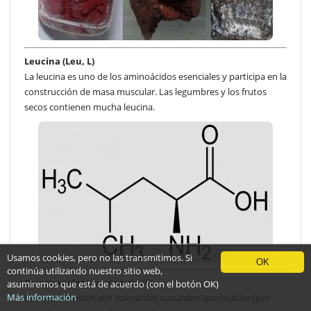
Leucina (Leu, L)
La leucina es uno de los aminoácidos esenciales y participa en la
construcción de masa muscular. Las legumbres y los frutos
secos contienen mucha leucina.
Usamos cookies, pero no las transmitimos. Si
OK
continúa utilizando nuestro sitio web,
Carotenoides (carotenoides)
asumiremos que está de acuerdo (con el botón OK)
Más información
Los carotenoides son colorantes naturales liposolubles (por