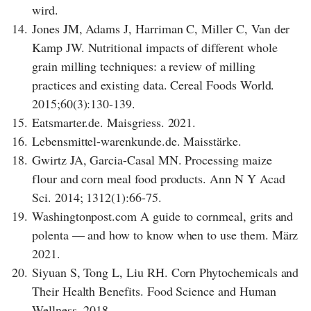
wird.
14.
Jones JM, Adams J, Harriman C, Miller C, Van der
Kamp JW. Nutritional impacts of different whole
grain milling techniques: a review of milling
practices and existing data. Cereal Foods World.
2015;60(3):130-139.
15.
Eatsmarter.de. Maisgriess. 2021.
16.
Lebensmittel-warenkunde.de. Maisstärke.
18.
Gwirtz JA, Garcia-Casal MN. Processing maize
flour and corn meal food products. Ann N Y Acad
Sci. 2014; 1312(1):66-75.
19.
Washingtonpost.com A guide to cornmeal, grits and
polenta — and how to know when to use them. März
2021.
20.
Siyuan S, Tong L, Liu RH. Corn Phytochemicals and
Their Health Benefits. Food Science and Human
Wellness. 2018.