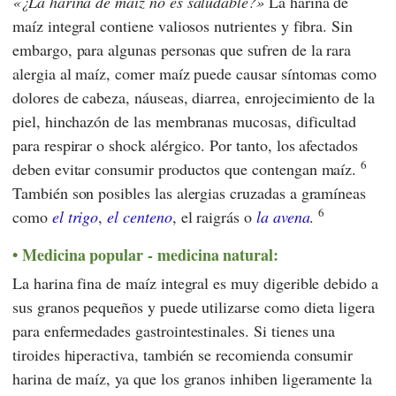
¿La harina de maíz no es saludable?
La harina de
maíz integral contiene valiosos nutrientes y fibra. Sin
embargo, para algunas personas que sufren de la rara
alergia al maíz, comer maíz puede causar síntomas como
dolores de cabeza, náuseas, diarrea, enrojecimiento de la
piel, hinchazón de las membranas mucosas, dificultad
para respirar o shock alérgico. Por tanto, los afectados
6
deben evitar consumir productos que contengan maíz.
También son posibles las alergias cruzadas a gramíneas
6
como
el trigo
,
el centeno
, el raigrás o
la avena
.
Medicina popular - medicina natural:
La harina fina de maíz integral es muy digerible debido a
sus granos pequeños y puede utilizarse como dieta ligera
para enfermedades gastrointestinales. Si tienes una
tiroides hiperactiva, también se recomienda consumir
harina de maíz, ya que los granos inhiben ligeramente la