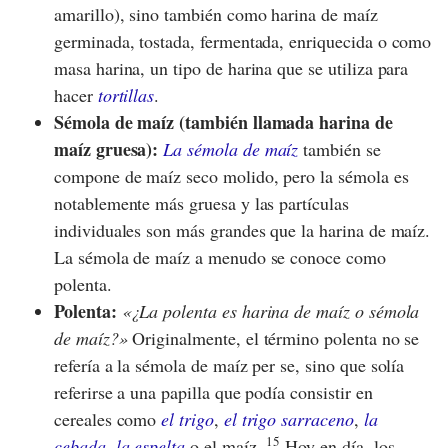
amarillo), sino también como harina de maíz
germinada, tostada, fermentada, enriquecida o como
masa harina, un tipo de harina que se utiliza para
hacer
tortillas
.
Sémola de maíz (también llamada harina de
maíz gruesa):
La sémola de maíz
también se
compone de maíz seco molido, pero la sémola es
notablemente más gruesa y las partículas
individuales son más grandes que la harina de maíz.
La sémola de maíz a menudo se conoce como
polenta.
Polenta:
¿La polenta es harina de maíz o sémola
de maíz?
Originalmente, el término polenta no se
refería a la sémola de maíz per se, sino que solía
referirse a una papilla que podía consistir en
cereales como
el trigo
,
el trigo sarraceno
,
la
15
cebada
,
la espelta
o el maíz.
Hoy en día, los