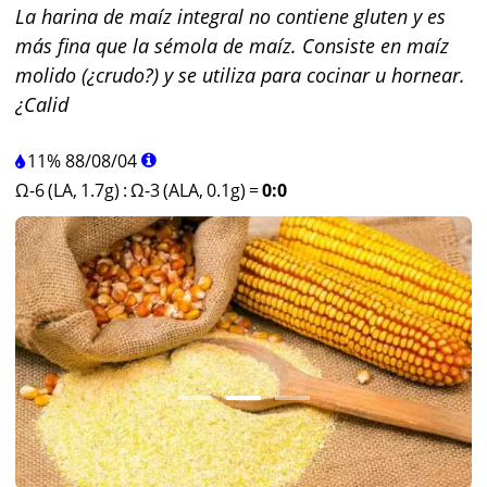
La harina de maíz integral no contiene gluten y es
más fina que la sémola de maíz. Consiste en maíz
molido (¿crudo?) y se utiliza para cocinar u hornear.
¿Calid
11%
88
/
08
/
04
Ω-6 (LA, 1.7g)
:
Ω-3 (ALA, 0.1g)
=
0:0