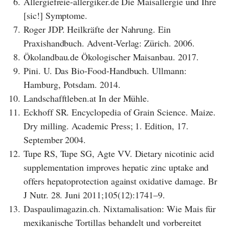
6.
Allergiefreie-allergiker.de Die Maisallergie und Ihre
[sic!] Symptome.
7.
Roger JDP. Heilkräfte der Nahrung. Ein
Praxishandbuch. Advent-Verlag: Zürich. 2006.
8.
Ökolandbau.de Ökologischer Maisanbau. 2017.
9.
Pini. U. Das Bio-Food-Handbuch. Ullmann:
Hamburg, Potsdam. 2014.
10.
Landschafftleben.at In der Mühle.
11.
Eckhoff SR. Encyclopedia of Grain Science. Maize.
Dry milling. Academic Press; 1. Edition, 17.
September 2004.
12.
Tupe RS, Tupe SG, Agte VV. Dietary nicotinic acid
supplementation improves hepatic zinc uptake and
offers hepatoprotection against oxidative damage. Br
J Nutr. 28. Juni 2011;105(12):1741–9.
13.
Daspaulimagazin.ch. Nixtamalisation: Wie Mais für
mexikanische Tortillas behandelt und vorbereitet