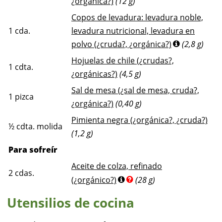
¿orgánica?)
(12 g)
Copos de levadura: levadura noble,
1
cda.
levadura nutricional, levadura en
polvo (¿cruda?, ¿orgánica?)
(2,8 g)
Hojuelas de chile (¿crudas?,
1
cdta.
¿orgánicas?)
(4,5 g)
Sal de mesa (¿sal de mesa, cruda?,
1
pizca
¿orgánica?)
(0,40 g)
Pimienta negra (¿orgánica?, ¿cruda?)
½
cdta. molida
(1,2 g)
Para sofreír
Aceite de colza, refinado
2
cdas.
(¿orgánico?)
(28 g)
Utensilios de cocina