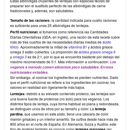
Estas albóndigas crujientes de lentejas con especias fáciles de
preparar son el sustituto perfecto de las albóndigas de carne
tradicionales y, además, son saludables.
Tamaño de las raciones:
la cantidad indicada para cuatro raciones
es suficiente para unas 25 albóndigas de lentejas.
Perfil nutricional:
si tomamos como referencia las Cantidades
Diarias Orientativas (GDA, en inglés), una ración de esta receta cubre
más de tres cuartos de las necesidades diarias medias de
ácido
fólico
. Aproximadamente la mitad de
vitamina B1
y ácidos grasos
omega 3 están cubiertos. La proporción de
ácidos grasos omega 6
y
omega 3
es de 2:1, por lo que se encuentra bastante por debajo del
máximo recomendado de 5:1. Más información a continuación:
Los
veganos a menudo comen alimentos poco saludables. Errores
nutricionales evitables.
Sin embargo, al cocinar los ingredientes se pierden nutrientes. Dado
que el perfil nutricional se refiere a los ingredientes sin cocinar, los
valores en realidad son ligeramente más bajos.
Lentejas:
debido a su elevado contenido proteico, las lentejas son
una buena fuente de proteínas (no solo) para los veganos. Los
distintos tipos de lenteja, cuya forma habitual es plana y redondeada,
se distinguen unos de otros por su tamaño y color. La
lenteja
pardina
, que usamos en este plato, tiene una cáscara de color
marrón grisáceo y un interior amarillo. Se cultiva desde hace más de
800 años en el norte de España. En Alemania, Suiza y Austria, este
tipo de lentejas también se conoce como
lentejas marrones
(en