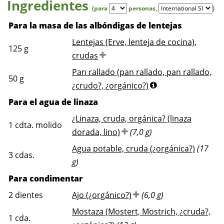
Ingredientes
(para
personas
,
)
Para la masa de las albóndigas de lentejas
Lentejas (Erve, lenteja de cocina),
125
g
crudas
Pan rallado (pan rallado, pan rallado,
50
g
¿crudo?, ¿orgánico?)
Para el agua de linaza
¿Linaza, cruda, orgánica? (linaza
1
cdta. molido
dorada, lino)
(7,0 g)
Agua potable, cruda (¿orgánica?)
(17
3
cdas.
g)
Para condimentar
2
dientes
Ajo (¿orgánico?)
(6,0 g)
Mostaza (Mostert, Mostrich, ¿cruda?,
1
cda.