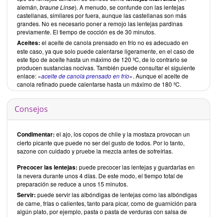
alemán,
braune Linse
). A menudo, se confunde con las lentejas
castellanas, similares por fuera, aunque las castellanas son más
grandes. No es necesario poner a remojo las lentejas pardinas
previamente. El tiempo de cocción es de 30 minutos.
Aceites:
el aceite de canola prensado en frío no es adecuado en
este caso, ya que solo puede calentarse ligeramente, en el caso de
este tipo de aceite hasta un máximo de 120 ºC, de lo contrario se
producen sustancias nocivas. También puede consultar el siguiente
enlace: «
aceite de canola prensado en frío
». Aunque el aceite de
canola refinado puede calentarse hasta un máximo de 180 ºC.
Consejos
Condimentar:
el ajo, los copos de chile y la mostaza provocan un
cierto picante que puede no ser del gusto de todos. Por lo tanto,
sazone con cuidado y pruebe la mezcla antes de sofreírlas.
Precocer las lentejas:
puede precocer las lentejas y guardarlas en
la nevera durante unos 4 días. De este modo, el tiempo total de
preparación se reduce a unos 15 minutos.
Servir:
puede servir las albóndigas de lentejas como las albóndigas
de carne, frías o calientes, tanto para picar, como de guarnición para
algún plato, por ejemplo, pasta o pasta de verduras con salsa de