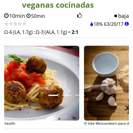
veganas cocinadas
10min
baja
50min
18%
63
/
20
/
17
Ω-6 (LA, 1.7g)
:
Ω-3 (ALA, 1.1g)
=
2:1
© Inke Weissenborn para diet-health