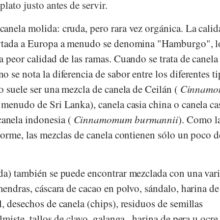
lato justo antes de servir.
anela molida: cruda, pero rara vez orgánica. La calid
ortada a Europa a menudo se denomina "Hamburgo", l
 peor calidad de las ramas. Cuando se trata de canela
 se nota la diferencia de sabor entre los diferentes t
o suele ser una mezcla de canela de Ceilán (
Cinnam
a menudo de Sri Lanka), canela casia china o canela cas
canela indonesia (
Cinnamomum burmannii
). Como l
norme, las mezclas de canela contienen sólo un poco d
da) también se puede encontrar mezclada con una var
mendras, cáscara de cacao en polvo, sándalo, harina de
, desechos de canela (chips), residuos de semillas
miste, tallos de clavo, galanga., harina de pera u ocre