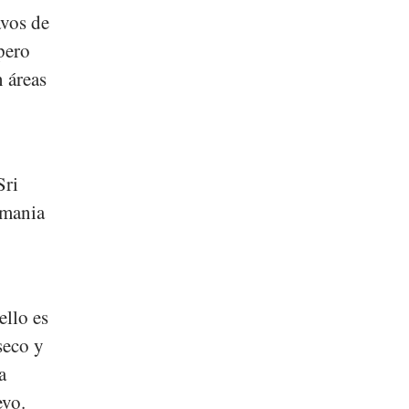
avos de
 pero
n áreas
Sri
rmania
ello es
seco y
a
evo.