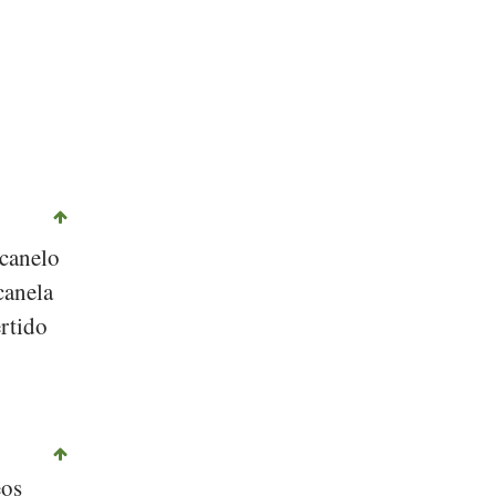
©
CC-by-sa 3.0
, Simon A. Eugster, Wikipedia
 canelo
canela
ertido
eos