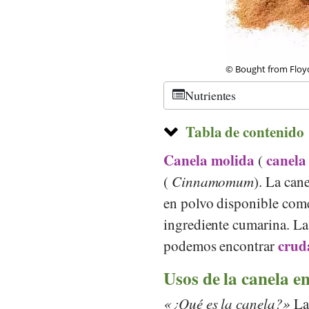
©
CC-by-sa 2.0
, Mel
Nutrientes
Tabla de contenido
Canela molida
canela
(
(
Cinnamomum
). La can
en polvo disponible come
ingrediente cumarina. La 
crud
podemos encontrar
Usos de la canela en
¿Qué es la canela?
La 