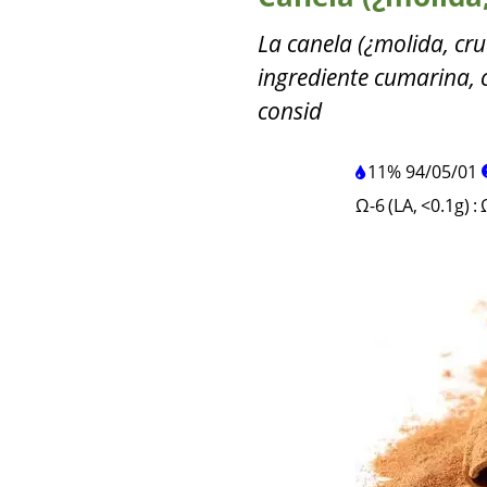
La canela (¿molida, cru
ingrediente cumarina, 
consid
11%
94
/
05
/
01
Ω-6 (LA, <0.1g)
: