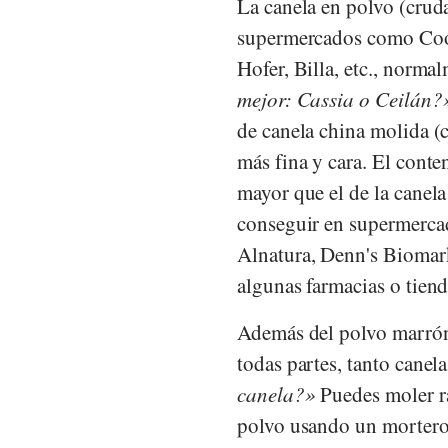
La canela en polvo (crud
supermercados como
Co
Hofer
,
Billa
, etc., norma
mejor: Cassia o Ceilán?
de canela china molida (
más fina y cara. El conte
mayor que el de la canela
conseguir en supermercad
Alnatura
,
Denn's Biomar
algunas farmacias o tiend
Además del polvo marrón
todas partes, tanto canel
canela?
Puedes moler ra
polvo usando un mortero 