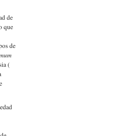
ad de
o que
ipos de
omum
ia (
a
e
iedad
 de