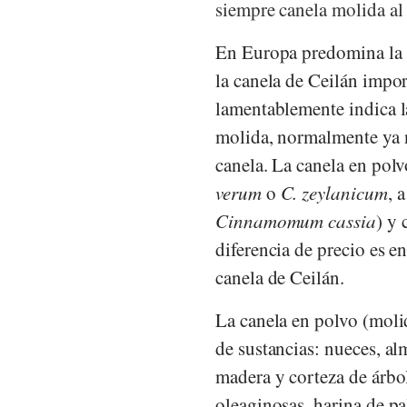
siempre canela molida al p
En Europa predomina la c
la canela de Ceilán imp
lamentablemente indica la
molida, normalmente ya no
canela. La canela en polv
verum
o
C. zeylanicum
, 
Cinnamomum cassia
) y 
diferencia de precio es e
canela de Ceilán.
La canela en polvo (moli
de sustancias: nueces, al
madera y corteza de árbol
oleaginosas, harina de pal