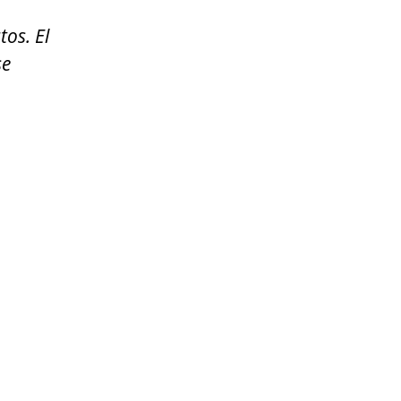
tos. El
se