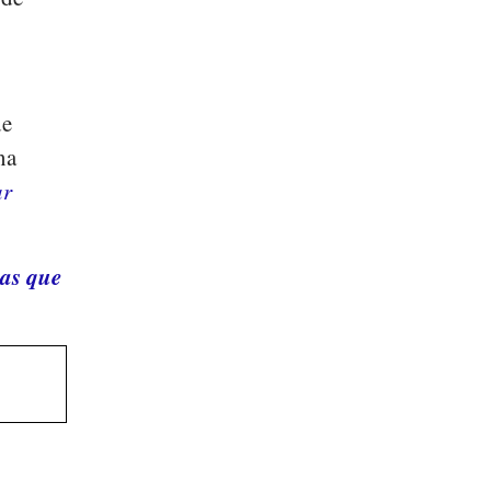
de
na
ar
tas que