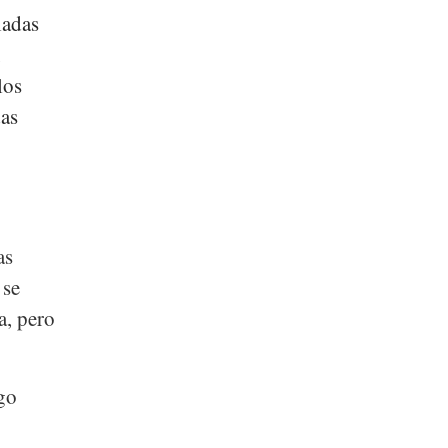
ladas
,
los
das
as
 se
a, pero
rgo