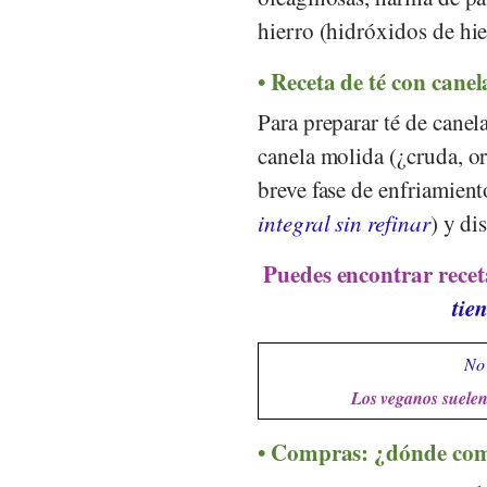
hierro (hidróxidos de hi
Receta de té con canel
Para preparar té de canel
canela molida (¿cruda, or
breve fase de enfriamien
integral sin refinar
) y di
Puedes encontrar recet
tie
No 
Los veganos suelen 
Compras: ¿dónde com