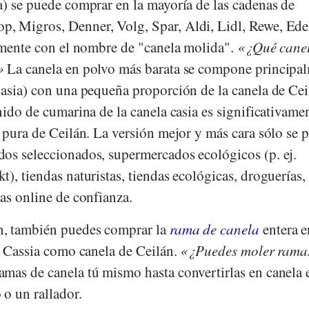
a) se puede comprar en la mayoría de las cadenas de
op
,
Migros
,
Denner
,
Volg
,
Spar
,
Aldi
,
Lidl
,
Rewe
,
Ede
lmente con el nombre de "canela molida".
¿Qué canel
La canela en polvo más barata se compone principa
casia) con una pequeña proporción de la canela de Cei
nido de cumarina de la canela casia es significativame
 pura de Ceilán. La versión mejor y más cara sólo se 
os seleccionados, supermercados ecológicos (p. ej.
kt
), tiendas naturistas, tiendas ecológicas, droguerías,
as online de confianza.
, también puedes comprar la
rama de canela
entera e
a Cassia como canela de Ceilán.
¿Puedes moler rama
mas de canela tú mismo hasta convertirlas en canela 
o un rallador.