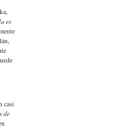
ka
,
a es
lmente
lán,
nte
puede
n casi
s de
en