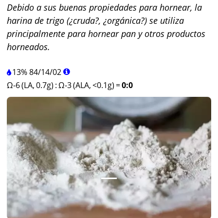
Debido a sus buenas propiedades para hornear, la
harina de trigo (¿cruda?, ¿orgánica?) se utiliza
principalmente para hornear pan y otros productos
horneados.
13%
84
/
14
/
02
Ω-6 (LA, 0.7g)
:
Ω-3 (ALA, <0.1g)
=
0:0