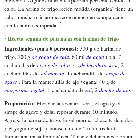
molienda. Algunos nutrientes podrían perderse debido al
calor. La harina de trigo recién molida (orgánica) tiene un
sabor mucho más aromático e intenso en comparación
2
con la harina comprada.
Receta vegana de pan naan con harina de trigo
Ingredientes (para 6 personas):
300 g de harina de
trigo, 100 g
de yogur de soja
, 60 ml
de agua
tibia, 7
cucharadas de
aceite de colza
, 4 g
de levadura seca
, 2
cucharaditas de
sal marina
, 1 cucharadita de
sirope de
agave
; Para la mantequilla de ajo vegana: 40 g de
margarina vegetal
, 1 cucharadita de
sal
, 2
dientes de ajo
.
Preparación:
Mezclar la levadura seca, el agua y el
sirope de agave y dejar reposar durante 10 minutos.
Agrega la harina de trigo, la sal marina, el aceite de colza
y el yogur de soja y amasa durante 5 minutos hasta
formar una masa homogénea. Tapar y dejar reposar en un