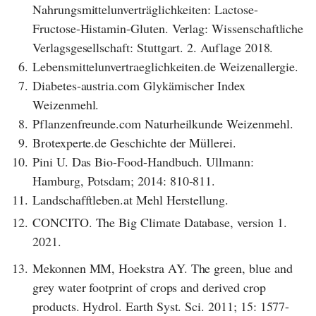
Nahrungsmittelunverträglichkeiten: Lactose-
Fructose-Histamin-Gluten. Verlag: Wissenschaftliche
Verlagsgesellschaft: Stuttgart. 2. Auflage 2018.
6.
Lebensmittelunvertraeglichkeiten.de Weizenallergie.
7.
Diabetes-austria.com Glykämischer Index
Weizenmehl.
8.
Pflanzenfreunde.com Naturheilkunde Weizenmehl.
9.
Brotexperte.de Geschichte der Müllerei.
10.
Pini U. Das Bio-Food-Handbuch. Ullmann:
Hamburg, Potsdam; 2014: 810-811.
11.
Landschafftleben.at Mehl Herstellung.
12.
CONCITO. The Big Climate Database, version 1.
2021.
13.
Mekonnen MM, Hoekstra AY. The green, blue and
grey water footprint of crops and derived crop
products. Hydrol. Earth Syst. Sci. 2011; 15: 1577-