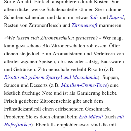
Sorte Amalfi. Einfach ausprobieren durch Kosten. Vor
allem dicke, weisse Schalenanteile können Sie in dünne
Scheiben schneiden und dann mit etwas
Salz
und
Rapsöl
,
Resten von Zitronenfleisch und
Zitronensaft
marinieren.
Wie lassen sich Zitronenschalen geniessen?
Wer mag,
kann gewaschene Bio-Zitronenschalen roh essen. Öfter
dienen sie jedoch zum Aromatisieren und Verfeinern von
allerlei veganen Speisen, ob süss oder salzig, Backwaren
und Getränken. Zitronenschale verleiht Risotto (z.B.
Risotto mit grünem Spargel und Macadamia
), Suppen,
Saucen und Desserts (z.B.
Marillen-Creme-Torte
) eine
köstlich fruchtige Note und ist als Garnierung beliebt.
Frisch geriebene Zitronenschale gibt auch dem
Frühstücksmüesli einen erfrischenden Geschmack.
Probieren Sie es doch einmal beim
Erb-Müesli
(auch
mit
Haferflocken
). Ebenfalls empfehlenswert sind die mit