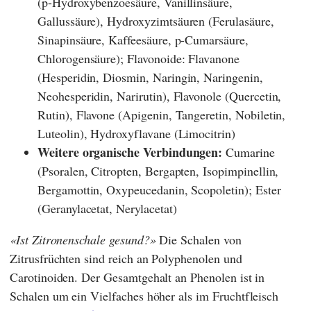
(p-Hydroxybenzoesäure, Vanillinsäure,
Gallussäure),
Hydroxyzimtsäuren (Ferulasäure,
Sinapinsäure, Kaffeesäure, p-Cumarsäure,
Chlorogensäure); Flavonoide: Flavanone
(Hesperidin,
Diosmin, Naringin, Naringenin,
Neohesperidin, Narirutin), Flavonole (Quercetin,
Rutin), Flavone (Apigenin, Tangeretin, Nobiletin,
Luteolin), Hydroxyflavane (Limocitrin)
Weitere organische Verbindungen:
Cumarine
(Psoralen, Citropten, Bergapten, Isopimpinellin,
Bergamottin, Oxypeucedanin, Scopoletin); Ester
(Geranylacetat, Nerylacetat)
Ist Zitronenschale gesund?
Die Schalen von
Zitrusfrüchten sind reich an Polyphenolen und
Carotinoiden. Der Gesamtgehalt an Phenolen ist in
Schalen um ein Vielfaches höher als im Fruchtfleisch