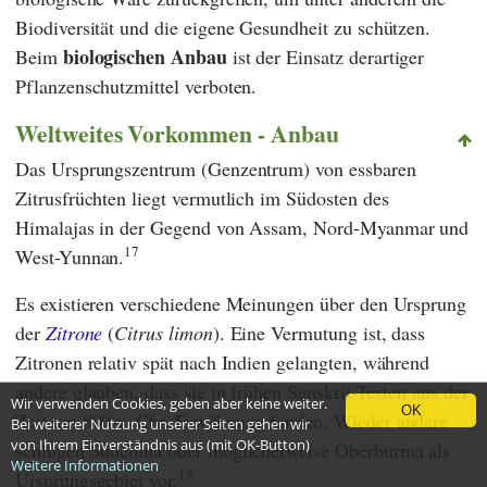
Biodiversität und die eigene Gesundheit zu schützen.
biologischen Anbau
Beim
ist der Einsatz derartiger
Pflanzenschutzmittel verboten.
Weltweites Vorkommen - Anbau
Das Ursprungszentrum (Genzentrum) von essbaren
Zitrusfrüchten liegt vermutlich im Südosten des
Himalajas in der Gegend von Assam, Nord-Myanmar und
17
West-Yunnan.
Es existieren verschiedene Meinungen über den Ursprung
der
Zitrone
(
Citrus limon
). Eine Vermutung ist, dass
Zitronen relativ spät nach Indien gelangten, während
andere glauben, dass sie in frühen Sanskrit-Texten aus der
Wir verwenden Cookies, geben aber keine weiter.
OK
Zeit um 800 v. Chr. Erwähnung fanden. Wieder andere
Bei weiterer Nutzung unserer Seiten gehen wir
von Ihrem Einverständnis aus (mit OK-Button)
schlugen Südchina oder möglicherweise Oberburma als
Weitere Informationen
18
Ursprungsgebiet vor.