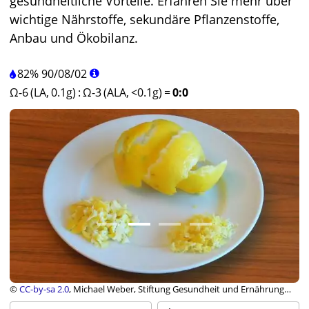
gesundheitliche Vorteile. Erfahren Sie mehr über
wichtige Nährstoffe, sekundäre Pflanzenstoffe,
Anbau und Ökobilanz.
82%
90
/
08
/
02
Ω-6 (LA, 0.1g)
:
Ω-3 (ALA, <0.1g)
=
0:0
©
CC-by-sa 2.0
, Michael Weber, Stiftung Gesundheit und Ernährung
Schweiz