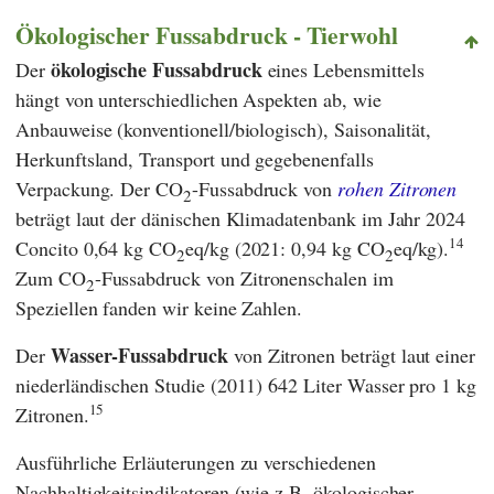
Ökologischer Fussabdruck - Tierwohl
ökologische Fussabdruck
Der
eines Lebensmittels
hängt von unterschiedlichen Aspekten ab, wie
Anbauweise (konventionell/biologisch), Saisonalität,
Herkunftsland, Transport und gegebenenfalls
Verpackung. Der CO
-Fussabdruck von
rohen Zitronen
2
beträgt laut der dänischen Klimadatenbank im Jahr 2024
14
Concito
0,64 kg CO
eq/kg (2021: 0,94 kg CO
eq/kg).
2
2
Zum CO
-Fussabdruck von Zitronenschalen im
2
Speziellen fanden wir keine Zahlen.
Wasser-Fussabdruck
Der
von Zitronen beträgt laut einer
niederländischen Studie (2011) 642 Liter Wasser pro 1 kg
15
Zitronen.
Ausführliche Erläuterungen zu verschiedenen
Nachhaltigkeitsindikatoren (wie z.B. ökologischer