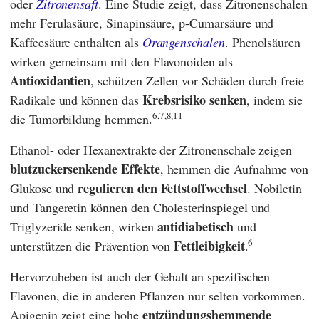
oder
Zitronensaft
. Eine Studie zeigt, dass Zitronenschalen
mehr Ferulasäure, Sinapinsäure, p-Cumarsäure und
Kaffeesäure enthalten als
Orangenschalen
. Phenolsäuren
wirken gemeinsam mit den Flavonoiden als
Antioxidantien
, schützen Zellen vor Schäden durch freie
Krebsrisiko senken
Radikale und können das
, indem sie
6,7,8,11
die Tumorbildung hemmen.
Ethanol- oder Hexanextrakte der Zitronenschale zeigen
blutzuckersenkende Effekte
, hemmen die Aufnahme von
regulieren den Fettstoffwechsel
Glukose und
. Nobiletin
und Tangeretin können den Cholesterinspiegel und
antidiabetisch
Triglyzeride senken, wirken
und
6
Fettleibigkeit
unterstützen die Prävention von
.
Hervorzuheben ist auch der Gehalt an spezifischen
Flavonen, die in anderen Pflanzen nur selten vorkommen.
entzündungshemmende
Apigenin zeigt eine hohe