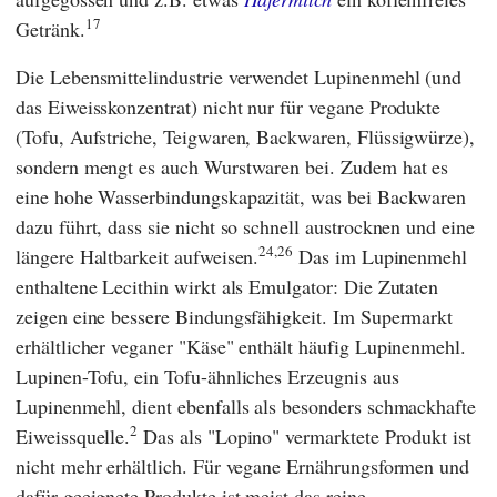
17
Getränk.
Die Lebensmittelindustrie verwendet Lupinenmehl (und
das Eiweisskonzentrat) nicht nur für vegane Produkte
(Tofu, Aufstriche, Teigwaren, Backwaren, Flüssigwürze),
sondern mengt es auch Wurstwaren bei. Zudem hat es
eine hohe Wasserbindungskapazität, was bei Backwaren
dazu führt, dass sie nicht so schnell austrocknen und eine
24,26
längere Haltbarkeit aufweisen.
Das im Lupinenmehl
enthaltene Lecithin wirkt als Emulgator: Die Zutaten
zeigen eine bessere Bindungsfähigkeit. Im Supermarkt
erhältlicher veganer "Käse" enthält häufig Lupinenmehl.
Lupinen-Tofu, ein Tofu-ähnliches Erzeugnis aus
Lupinenmehl, dient ebenfalls als besonders schmackhafte
2
Eiweissquelle.
Das als "Lopino" vermarktete Produkt ist
nicht mehr erhältlich. Für vegane Ernährungsformen und
dafür geeignete Produkte ist meist das reine