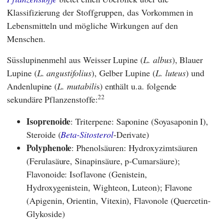
Klassifizierung der Stoffgruppen, das Vorkommen in
Lebensmitteln und mögliche Wirkungen auf den
Menschen.
Süsslupinenmehl aus Weisser Lupine (
L. albus
), Blauer
Lupine (
L. angustifolius
),
Gelber Lupine (
L. luteus
) und
Andenlupine (
L. mutabili
s) enthält u.a. folgende
22
sekundäre Pflanzenstoffe:
Isoprenoide
: Triterpene: Saponine (Soyasaponin I),
Steroide (
Beta-Sitosterol
-Derivate)
Polyphenole
: Phenolsäuren: Hydroxyzimtsäuren
(Ferulasäure, Sinapinsäure, p-Cumarsäure);
Flavonoide: Isoflavone (Genistein,
Hydroxygenistein, Wighteon, Luteon); Flavone
(Apigenin, Orientin, Vitexin), Flavonole (Quercetin-
Glykoside)