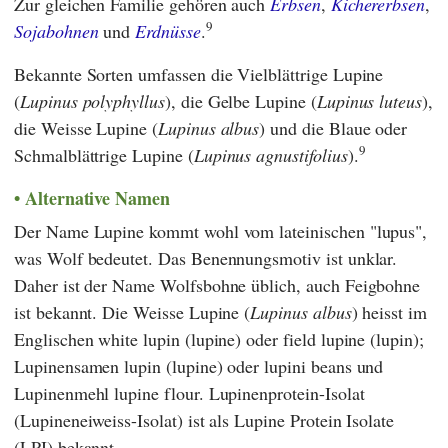
Zur gleichen Familie gehören auch
Erbsen
,
Kichererbsen
,
9
Sojabohnen
und
Erdnüsse
.
Bekannte Sorten umfassen die Vielblättrige Lupine
(
Lupinus polyphyllus
), die Gelbe Lupine (
Lupinus luteus
),
die Weisse Lupine (
Lupinus albus
) und die Blaue oder
9
Schmalblättrige Lupine (
Lupinus agnustifolius
).
Alternative Namen
Der Name Lupine kommt wohl vom lateinischen "lupus",
was Wolf bedeutet. Das Benennungsmotiv ist unklar.
Daher ist der Name Wolfsbohne üblich, auch Feigbohne
ist bekannt. Die Weisse Lupine (
Lupinus albus
) heisst im
Englischen white lupin (lupine) oder field lupine (lupin);
Lupinensamen lupin (lupine) oder lupini beans und
Lupinenmehl lupine flour. Lupinenprotein-Isolat
(Lupineneiweiss-Isolat) ist als Lupine Protein Isolate
(LPI) bekannt.