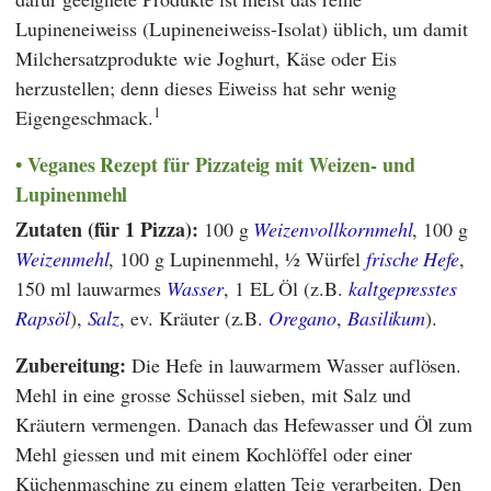
Lupineneiweiss (Lupineneiweiss-Isolat) üblich, um damit
Milchersatzprodukte wie Joghurt, Käse oder Eis
herzustellen; denn dieses Eiweiss hat sehr wenig
1
Eigengeschmack.
Veganes Rezept für Pizzateig mit Weizen- und
Lupinenmehl
Zutaten (für 1 Pizza):
100 g
Weizenvollkornmehl
, 100 g
Weizenmehl
, 100 g Lupinenmehl, ½ Würfel
frische Hefe
,
150 ml lauwarmes
Wasser
, 1 EL Öl (z.B.
kaltgepresstes
Rapsöl
),
Salz
, ev. Kräuter (z.B.
Oregano
,
Basilikum
).
Zubereitung:
Die Hefe in lauwarmem Wasser auflösen.
Mehl in eine grosse Schüssel sieben, mit Salz und
Kräutern vermengen. Danach das Hefewasser und Öl zum
Mehl giessen und mit einem Kochlöffel oder einer
Küchenmaschine zu einem glatten Teig verarbeiten. Den