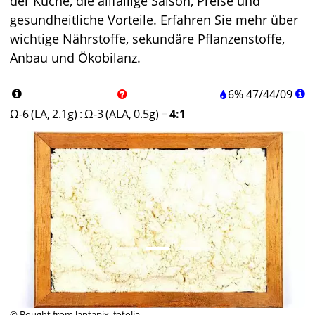
der Küche, die allfällige Saison, Preise und
gesundheitliche Vorteile. Erfahren Sie mehr über
wichtige Nährstoffe, sekundäre Pflanzenstoffe,
Anbau und Ökobilanz.
6%
47
/
44
/
09
Ω-6 (LA, 2.1g)
:
Ω-3 (ALA, 0.5g)
=
4:1
© Bought from lantapix, fotolia