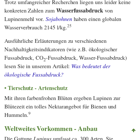
Trotz umfangreicher Recherchen liegen uns leider keine
Wasserfussabdruck
konkreten Zahlen zum
von
Lupinenmehl vor.
Sojabohnen
haben einen globalen
25
Wasserverbrauch 2145 l/kg.
Ausführliche Erläuterungen zu verschiedenen
Nachhaltigkeitsindikatoren (wie z.B. ökologischer
Fussabdruck, CO
-Fussabdruck, Wasser-Fussabdruck)
2
lesen Sie in unserem Artikel:
Was bedeutet der
ökologische Fussabdruck?
Tierschutz - Artenschutz
Mit ihren farbenfrohen Blüten ergeben Lupinen zur
Blütezeit ein tolles Nektarangebot für Bienen und
9
Hummeln.
Weltweites Vorkommen - Anbau
Die Gattung
Lupinus
umfasst ca. 300 Arten. Sie