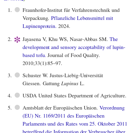
●
1.
Fraunhofer-Institut für Verfahrenstechnik und
Verpackung.
Pflanzliche Lebensmittel mit
Lupinenprotein.
2024.
*
2.
Jayasena V, Khu WS, Nasar‐Abbas SM.
The
development and sensory acceptability of lupin‐
based tofu.
Journal of Food Quality.
2010;33(1):85–97.
●
3.
Schuster W. Justus-Liebig-Universität
Giessen. Gattung
Lupinus
L.
●
4.
USDA United States Department of Agriculture.
●
5.
Amtsblatt der Europäischen Union.
Verordnung
(EU) Nr. 1169/2011 des Europäischen
Parlaments und des Rates vom 25. Oktober 2011
betreffend die Information der Verbraucher über