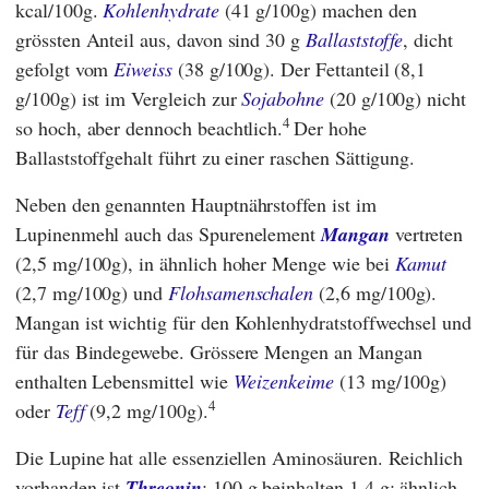
kcal/100g.
Kohlenhydrate
(41 g/100g) machen den
grössten Anteil aus, davon sind 30 g
Ballaststoffe
, dicht
gefolgt vom
Eiweiss
(38 g/100g). Der Fettanteil (8,1
g/100g) ist im Vergleich zur
Sojabohne
(20 g/100g) nicht
4
so hoch, aber dennoch beachtlich.
Der hohe
Ballaststoffgehalt führt zu einer raschen Sättigung.
Neben den genannten Hauptnährstoffen ist im
Lupinenmehl auch das Spurenelement
Mangan
vertreten
(2,5 mg/100g), in ähnlich hoher Menge wie bei
Kamut
(2,7 mg/100g) und
Flohsamenschalen
(2,6 mg/100g).
Mangan ist wichtig für den Kohlenhydratstoffwechsel und
für das Bindegewebe. Grössere Mengen an Mangan
enthalten Lebensmittel wie
Weizenkeime
(13 mg/100g)
4
oder
Teff
(9,2 mg/100g).
Die Lupine hat alle essenziellen Aminosäuren. Reichlich
vorhanden ist
Threonin
:
100 g beinhalten 1,4 g; ähnlich