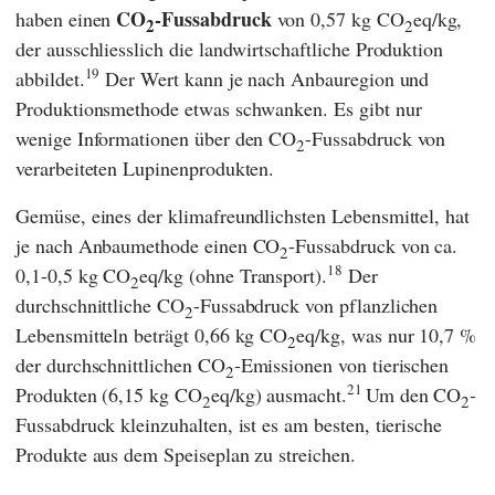
CO
-Fussabdruck
haben einen
von 0,57 kg CO
eq/kg,
2
2
der ausschliesslich die landwirtschaftliche Produktion
19
abbildet.
Der Wert kann je nach Anbauregion und
Produktionsmethode etwas schwanken. Es gibt nur
wenige Informationen über den CO
-Fussabdruck von
2
verarbeiteten Lupinenprodukten.
Gemüse, eines der klimafreundlichsten Lebensmittel, hat
je nach Anbaumethode einen CO
-Fussabdruck von ca.
2
18
0,1-0,5 kg CO
eq/kg (ohne Transport).
Der
2
durchschnittliche CO
-Fussabdruck von pflanzlichen
2
Lebensmitteln beträgt 0,66 kg CO
eq/kg, was nur 10,7 %
2
der durchschnittlichen CO
-Emissionen von tierischen
2
21
Produkten (6,15 kg CO
eq/kg) ausmacht.
Um den CO
-
2
2
Fussabdruck kleinzuhalten, ist es am besten, tierische
Produkte aus dem Speiseplan zu streichen.