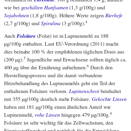
wie bei
geschälten Hanfsamen
(1,3 g/100g) und
Sojabohnen
(1,8 g/100g). Höhere Werte zeigen
Bierhefe
4
(2,7 g/100g) und
Spirulina
(3 g/100g).
Auch
Folsäure
(Folat) ist in Lupinenmehl zu 188
µg/100g enthalten. Laut
EU-Verordnung
(2011) macht
dies beinahe 100 % der empfohlenen täglichen Dosis aus
5
(200 µg).
Jugendliche und Erwachsene sollten täglich ca.
6
400 µg über die Ernährung aufnehmen.
Durch den
Herstellungsprozess und die damit verbundene
Hitzebehandlung des Lupinenmehls geht ein Teil der
enthaltenen Folsäure verloren.
Lupinenschrot
beinhaltet
mit 355 µg/100g deutlich mehr Folsäure.
Gekochte Linsen
haben mit 181 µg/100g einen ähnlichen Anteil wie
4
Lupinenmehl,
rohe Linsen
hingegen 479 µg/100g.
Folsäure ist sehr wichtig für das Zellwachstum, den
Eiweissstoffwechsel und natürlich für die Entwicklung