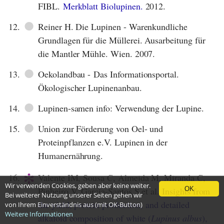
FIBL.
Merkblatt Biolupinen.
2012.
●
12.
Reiner H. Die Lupinen - Warenkundliche
Grundlagen für die Müllerei. Ausarbeitung für
die Mantler Mühle. Wien. 2007.
●
13.
Oekolandbau - Das Informationsportal.
Ökologischer Lupinenanbau.
●
14.
Lupinen-samen info: Verwendung der Lupine.
●
15.
Union zur Förderung von Oel- und
Proteinpflanzen e.V. Lupinen in der
Humanernährung.
*
16.
Valente IM, Sousa C, Almeida M, Miranda C,
Wir verwenden Cookies, geben aber keine weiter.
OK
Pinheiro V, Garcia-Santos S et al.
Insights from
Bei weiterer Nutzung unserer Seiten gehen wir
the yield, protein production, and detailed
von Ihrem Einverständnis aus (mit OK-Button)
Weitere Informationen
alkaloid composition of white (
Lupinus albus
),