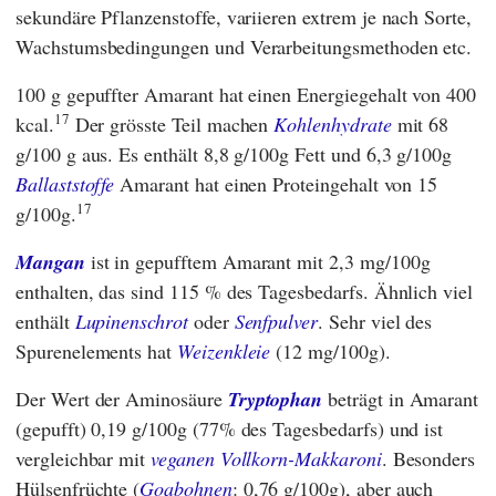
sekundäre Pflanzenstoffe, variieren extrem je nach Sorte,
Wachstumsbedingungen und Verarbeitungsmethoden etc.
100 g gepuffter Amarant hat einen Energiegehalt von 400
17
kcal.
Der grösste Teil machen
Kohlenhydrate
mit 68
g/100 g aus. Es enthält 8,8 g/100g Fett und 6,3 g/100g
Ballaststoffe
Amarant hat einen Proteingehalt von 15
17
g/100g.
Mangan
ist in gepufftem Amarant mit 2,3 mg/100g
enthalten, das sind 115 % des Tagesbedarfs. Ähnlich viel
enthält
Lupinenschrot
oder
Senfpulver
. Sehr viel des
Spurenelements hat
Weizenkleie
(12 mg/100g).
Der Wert der Aminosäure
Tryptophan
beträgt in Amarant
(gepufft) 0,19 g/100g (77% des Tagesbedarfs) und ist
vergleichbar mit
veganen Vollkorn-Makkaroni
. Besonders
Hülsenfrüchte (
Goabohnen
: 0,76 g/100g), aber auch