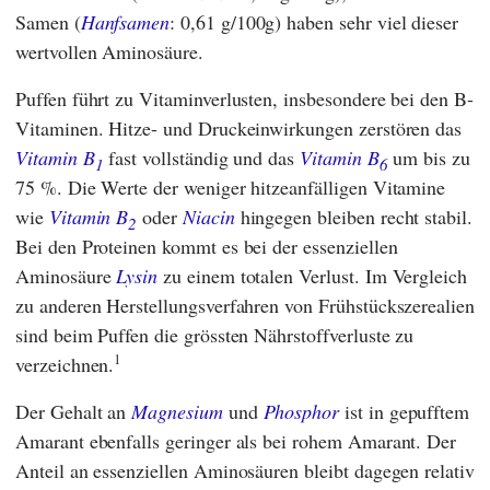
Samen (
Hanfsamen
: 0,61 g/100g) haben sehr viel dieser
wertvollen Aminosäure.
Puffen führt zu Vitaminverlusten, insbesondere bei den B-
Vitaminen. Hitze- und Druckeinwirkungen zerstören das
Vitamin B
fast vollständig und das
Vitamin B
um bis zu
1
6
75 %. Die Werte der weniger hitzeanfälligen Vitamine
wie
Vitamin B
oder
Niacin
hingegen bleiben recht stabil.
2
Bei den Proteinen kommt es bei der essenziellen
Aminosäure
Lysin
zu einem totalen Verlust. Im Vergleich
zu anderen Herstellungsverfahren von Frühstückszerealien
sind beim Puffen die grössten Nährstoffverluste zu
1
verzeichnen.
Der Gehalt an
Magnesium
und
Phosphor
ist in gepufftem
Amarant ebenfalls geringer als bei rohem Amarant. Der
Anteil an essenziellen Aminosäuren bleibt dagegen relativ