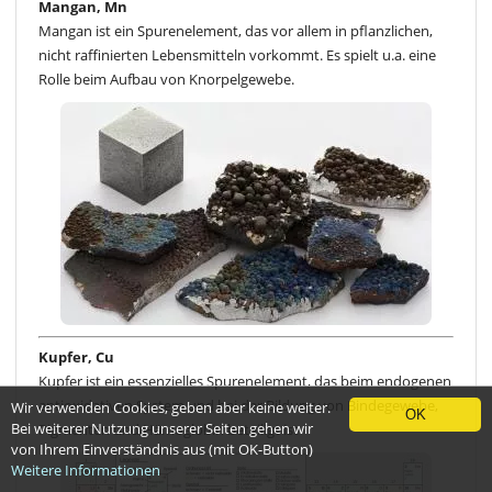
Mangan, Mn
Mangan ist ein Spurenelement, das vor allem in pflanzlichen,
nicht raffinierten Lebensmitteln vorkommt. Es spielt u.a. eine
Rolle beim Aufbau von Knorpelgewebe.
Kupfer, Cu
Kupfer ist ein essenzielles Spurenelement, das beim endogenen
antioxidativen System und bei der Bildung von Bindegewebe,
Wir verwenden Cookies, geben aber keine weiter.
OK
Bei weiterer Nutzung unserer Seiten gehen wir
Pigmenten und Hämoglobin beteiligt ist
von Ihrem Einverständnis aus (mit OK-Button)
Weitere Informationen