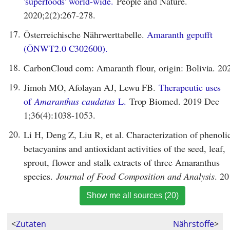
'superfoods' world-wide.
People and Nature.
2020;2(2):267-278.
17.
Österreichische Nährwerttabelle.
Amaranth gepufft
(ÖNWT2.0 C302600).
18.
CarbonCloud com: Amaranth flour, origin: Bolivia. 20
19.
Jimoh MO, Afolayan AJ, Lewu FB.
Therapeutic uses
of
Amaranthus caudatus
L.
Trop Biomed. 2019 Dec
1;36(4):1038-1053.
20.
Li H, Deng Z, Liu R, et al. Characterization of phenoli
betacyanins and antioxidant activities of the seed, leaf,
sprout, flower and stalk extracts of three Amaranthus
species.
Journal of Food Composition and Analysis
. 20
Show me all sources (20)
<
Zutaten
Nährstoffe
>