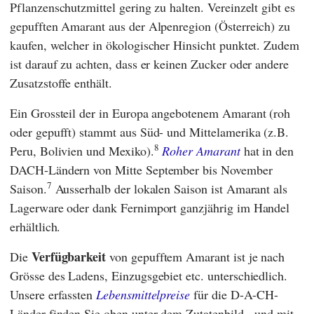
Pflanzenschutzmittel gering zu halten. Vereinzelt gibt es
gepufften Amarant aus der Alpenregion (Österreich) zu
kaufen, welcher in ökologischer Hinsicht punktet. Zudem
ist darauf zu achten, dass er keinen Zucker oder andere
Zusatzstoffe enthält.
Ein Grossteil der in Europa angebotenem Amarant (roh
oder gepufft) stammt aus Süd- und Mittelamerika (z.B.
8
Peru, Bolivien und Mexiko).
Roher Amarant
hat in den
DACH-Ländern von Mitte September bis November
7
Saison.
Ausserhalb der lokalen Saison ist Amarant als
Lagerware oder dank Fernimport ganzjährig im Handel
erhältlich.
Verfügbarkeit
Die
von gepufftem Amarant ist je nach
Grösse des Ladens, Einzugsgebiet etc. unterschiedlich.
Unsere erfassten
Lebensmittelpreise
für die D-A-CH-
Länder finden Sie oben unter dem Zutatenbild - und mit