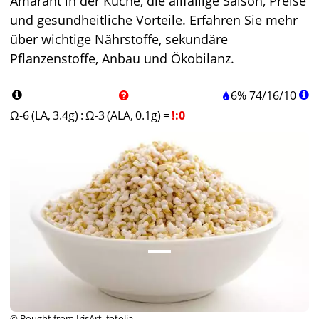
Amarant in der Küche, die allfällige Saison, Preise
und gesundheitliche Vorteile. Erfahren Sie mehr
über wichtige Nährstoffe, sekundäre
Pflanzenstoffe, Anbau und Ökobilanz.
6%
74
/
16
/
10
Ω-6 (LA, 3.4g)
:
Ω-3 (ALA, 0.1g)
=
!:0
© Bought from IrisArt, fotolia