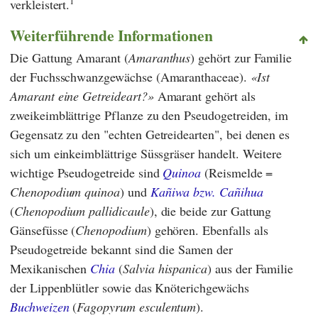
1
verkleistert.
Weiterführende Informationen
Die Gattung Amarant (
Amaranthus
) gehört zur Familie
der Fuchsschwanzgewächse (Amaranthaceae).
Ist
Amarant eine Getreideart?
Amarant gehört als
zweikeimblättrige Pflanze zu den Pseudogetreiden, im
Gegensatz zu den "echten Getreidearten", bei denen es
sich um einkeimblättrige Süssgräser handelt. Weitere
wichtige Pseudogetreide sind
Quinoa
(Reismelde =
Chenopodium quinoa
) und
Kañiwa bzw. Cañihua
(
Chenopodium pallidicaule
), die beide zur Gattung
Gänsefüsse (
Chenopodium
) gehören. Ebenfalls als
Pseudogetreide bekannt sind die Samen der
Mexikanischen
Chia
(
Salvia hispanica
) aus der Familie
der Lippenblütler sowie das Knöterichgewächs
Buchweizen
(
Fagopyrum esculentum
).