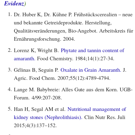
Evidenz
)
1.
Dr. Huber K, Dr. Kühne P. Frühstückscerealien – neue
und bekannte Getreideprodukte. Herstellung,
Qualitätsveränderungen, Bio-Angebot. Arbeitskreis für
Ernährungsforschung. 2004.
2.
Lorenz K, Wright B.
Phytate and tannin content of
amaranth.
Food Chemistry. 1984;14(1):27-34.
3.
Gélinas B, Seguin P.
Oxalate in Grain Amaranth.
J.
Agric. Food Chem. 2007;55(12):4789-4794.
4.
Lange M. Babybreie: Alles Gute aus dem Korn. UGB-
Forum. 4/99:207-208.
5.
Han H, Segal AM et al.
Nutritional management of
kidney stones (Nephrolithiasis).
Clin Nutr Res. Juli
2015;4(3):137–152.