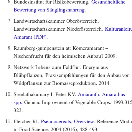
6.
Bundesinstitut für Risikobewertung.
Gesundheitliche
Bewertung von Säuglingsnahrung.
7.
Landwirtschaftskammer Oberösterreich,
Landwirtschaftskammer Niederösterreich.
Kulturanleit
Amarant (PDF).
8.
Raumberg-gumpenstein at: Körneramarant –
Nischenfrucht für den heimischen Anbau? 2009.
9.
Netzwerk Lebensraum Feldflur. Energie aus
Blühpflanzen. Praxisempfehlungen für den Anbau von
Wildpflanzen zur Biomasseproduktion. 2014.
10.
Sreelathakumary I, Peter KV.
Amaranth: Amarathus
spp.
Genetic Improvment of Vegetable Crops. 1993:31
323.
11.
Fletcher RJ.
Pseudocereals, Overview.
Reference Modu
in Food Science. 2004 (2016), 488-493.