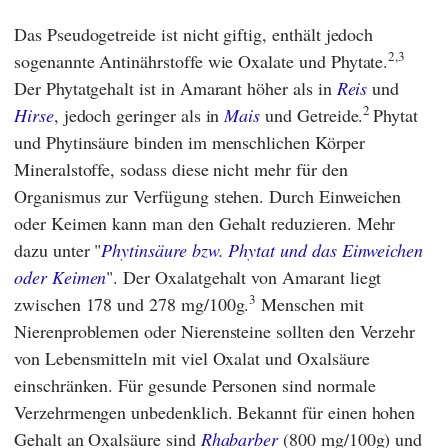
Das Pseudogetreide ist nicht giftig, enthält jedoch
2,3
sogenannte Antinährstoffe wie Oxalate und Phytate.
Der Phytatgehalt ist in Amarant höher als in
Reis
und
2
Hirse
, jedoch geringer als in
Mais
und Getreide.
Phytat
und Phytinsäure binden im menschlichen Körper
Mineralstoffe, sodass diese nicht mehr für den
Organismus zur Verfügung stehen. Durch Einweichen
oder Keimen kann man den Gehalt reduzieren. Mehr
dazu unter "
Phytinsäure bzw. Phytat und das Einweichen
oder Keimen
". Der Oxalatgehalt von Amarant liegt
3
zwischen 178 und 278 mg/100g.
Menschen mit
Nierenproblemen oder Nierensteine sollten den Verzehr
von Lebensmitteln mit viel Oxalat und Oxalsäure
einschränken. Für gesunde Personen sind normale
Verzehrmengen unbedenklich. Bekannt für einen hohen
Gehalt an Oxalsäure sind
Rhabarber
(800 mg/100g) und