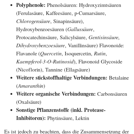
Polyphenole:
Phenolsäuren: Hydroxyzimtsäuren
(Ferulasäure, Kaffeesäure, p-Cumarsäure,
Chlorogensäure
, Sinapinsäure),
Hydroxybenzoesäuren (
Gallussäure
,
Protocatechinsäure, Salicylsäure,
Gentisinsäure
,
Dihydroxybenzoesäure
, Vanillinsäure) Flavonoide:
Flavanole (
Quercetin
, Isoquercetin,
Rutin
,
Kaempferol-3-O-Rutinosid
), Flavonoid Glycoside
(Nicoflorin), Tannine (Ellagsäure)
Weitere stickstoffhaltige Verbindungen:
Betalaine
(
Amaranthin
)
Weitere organische Verbindungen:
Carbonsäuren
(Oxalsäure)
Sonstige Pflanzenstoffe (inkl. Protease-
Inhibitoren):
Phytinsäure, Lektin
Es ist jedoch zu beachten, dass die Zusammensetzung der