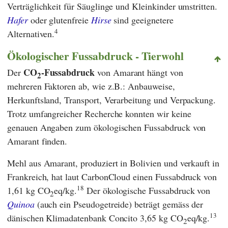
Verträglichkeit für Säuglinge und Kleinkinder umstritten.
Hafer
oder glutenfreie
Hirse
sind geeignetere
4
Alternativen.
Ökologischer Fussabdruck - Tierwohl
CO
-Fussabdruck
Der
von Amarant hängt von
2
mehreren Faktoren ab, wie z.B.: Anbauweise,
Herkunftsland, Transport, Verarbeitung und Verpackung.
Trotz umfangreicher Recherche konnten wir keine
genauen Angaben zum ökologischen Fussabdruck von
Amarant finden.
Mehl aus Amarant, produziert in Bolivien und verkauft in
Frankreich, hat laut
CarbonCloud
einen Fussabdruck von
18
1,61 kg CO
eq/kg.
Der ökologische Fussabdruck von
2
Quinoa
(auch ein Pseudogetreide) beträgt gemäss der
13
dänischen Klimadatenbank
Concito
3,65 kg CO
eq/kg.
2