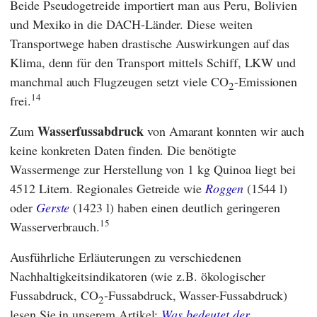
Beide Pseudogetreide importiert man aus Peru, Bolivien
und Mexiko in die DACH-Länder. Diese weiten
Transportwege haben drastische Auswirkungen auf das
Klima, denn für den Transport mittels Schiff, LKW und
manchmal auch Flugzeugen setzt viele CO
-Emissionen
2
14
frei.
Wasserfussabdruck
Zum
von Amarant konnten wir auch
keine konkreten Daten finden. Die benötigte
Wassermenge zur Herstellung von 1 kg Quinoa liegt bei
4512 Litern. Regionales Getreide wie
Roggen
(1544 l)
oder
Gerste
(1423 l) haben einen deutlich geringeren
15
Wasserverbrauch.
Ausführliche Erläuterungen zu verschiedenen
Nachhaltigkeitsindikatoren (wie z.B. ökologischer
Fussabdruck, CO
-Fussabdruck, Wasser-Fussabdruck)
2
lesen Sie in unserem Artikel:
Was bedeutet der