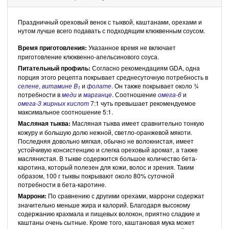
Праздничный ореховый венок с тыквой, каштанами, орехами и
нутом лучше всего подавать с подходящим клюквенным соусом.
Время приготовления:
Указанное время не включает
приготовление клюквенно-апельсинового соуса.
Питательный профиль:
Согласно рекомендациям GDA, одна
порция этого рецепта покрывает среднесуточную потребность в
селене
,
витамине B
и
фолате
. Он также покрывает около ¾
1
потребности в
меди
и
марганце
. Соотношение
омега-6
и
омега-3 жирных кислот
7:1 чуть превышает рекомендуемое
максимальное соотношение 5:1.
Масляная тыква:
Масляная тыква имеет сравнительно тонкую
кожуру и большую долю нежной, светло-оранжевой мякоти.
Последняя довольно мягкая, обычно не волокнистая, имеет
устойчивую консистенцию и слегка ореховый аромат, а также
маслянистая. В тыкве содержится большое количество бета-
каротина, который полезен для кожи, волос и зрения. Таким
образом, 100 г тыквы покрывают около 80% суточной
потребности в бета-каротине.
Маррони:
По сравнению с другими орехами, маррони содержат
значительно меньше жира и калорий. Благодаря высокому
содержанию крахмала и пищевых волокон, приятно сладкие и
каштаны очень сытные. Кроме того, каштановая мука может