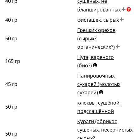
40
гр
сушёных, не
бланшированных
40
гр
фисташек, сырых
Грецких орехов
60
гр
(сырых?
органических?)
Нута, вареного
165
гр
(био?)
Панировочных
45
гр
сухарей (молотых
сухарей)
клюквы, сушёной,
50
гр
подслащённой
Кураги (абрикос
сушеных, несернистых,
50
гр
сырых?