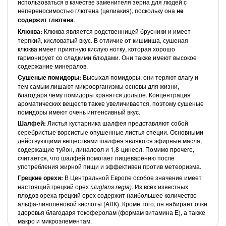
использоваться в качестве заменителя зерна для людей с
непереносимостью глютена (целиакия), поскольку она
не
содержит глютена
.
Клюква:
Клюква является родственницей брусники и имеет
терпкий, кисловатый вкус. В отличие от кишмиша, сушеная
клюква имеет приятную кислую нотку, которая хорошо
гармонирует со сладкими блюдами. Они также имеют высокое
содержание минералов.
Сушеные помидоры:
Высыхая помидоры, они теряют влагу и
тем самым лишают микроорганизмы основы для жизни,
благодаря чему помидоры хранятся дольше. Концентрация
ароматических веществ также увеличивается, поэтому сушеные
помидоры имеют очень интенсивный вкус.
Шалфей:
Листья кустарника шалфея представляют собой
серебристые ворсистые опушенные листья специи. Основными
действующими веществами шалфея являются эфирные масла,
содержащие туйон, линалоол и 1,8-цинеол. Помимо прочего,
считается, что шалфей помогает пищеварению после
употребления жирной пищи и эффективен против метеоризма.
Грецкие орехи:
В Центральной Европе особое значение имеет
настоящий грецкий орех
(Juglans regia)
. Из всех известных
плодов ореха грецкий орех содержит наибольшее количество
альфа-линоленовой кислоты (AЛК). Кроме того, он набирает очки
здоровья благодаря токоферолам (формам витамина Е), а также
макро и микроэлементам.