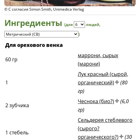
© С согласия Simon Smith, Unimedica Verlag
Ингредиенты
(для
людей
,
)
Для орехового венка
маррони, сырых
60
гр
(марони)
Лук красный (сырой,
1
органический)
(80
гр)
Чеснока (био?)
(6,0
2
зубчика
гр)
Сельдерея стеблевого
(сырого?
1
стебель
органического?)
(30