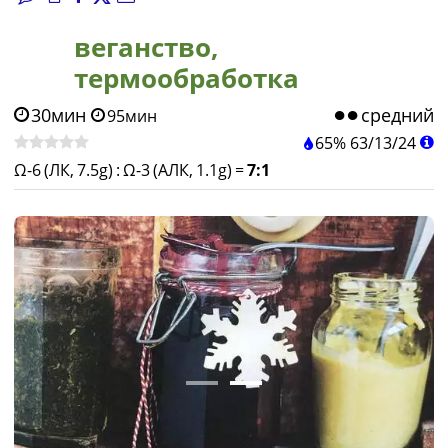
веганство,
термообработка
30мин
средний
95мин
65%
63
/
13
/
24
Ω-6 (ЛК, 7.5g)
:
Ω-3 (АЛК, 1.1g)
=
7:1