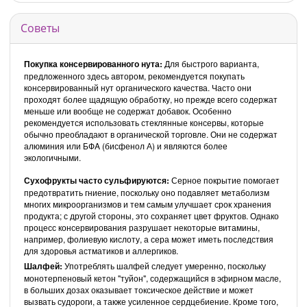
Советы
Покупка консервированного нута:
Для быстрого варианта,
предложенного здесь автором, рекомендуется покупать
консервированный нут органического качества. Часто они
проходят более щадящую обработку, но прежде всего содержат
меньше или вообще не содержат добавок. Особенно
рекомендуется использовать стеклянные консервы, которые
обычно преобладают в органической торговле. Они не содержат
алюминия или БФA (бисфенол А) и являются более
экологичными.
Сухофрукты часто сульфируются:
Серное покрытие помогает
предотвратить гниение, поскольку оно подавляет метаболизм
многих микроорганизмов и тем самым улучшает срок хранения
продукта; с другой стороны, это сохраняет цвет фруктов. Однако
процесс консервирования разрушает некоторые витамины,
например, фолиевую кислоту, а сера может иметь последствия
для здоровья астматиков и аллергиков.
Шалфей:
Употреблять шалфей следует умеренно, поскольку
монотерпеновый кетон "туйон", содержащийся в эфирном масле,
в больших дозах оказывает токсическое действие и может
вызвать судороги, а также усиленное сердцебиение. Кроме того,