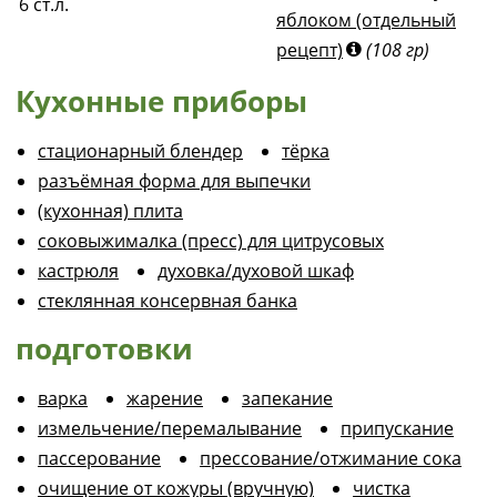
6
ст.л.
яблоком (отдельный
рецепт)
(108 гр)
Кухонные приборы
стационарный блендер
тёрка
разъёмная форма для выпечки
(кухонная) плита
соковыжималка (пресс) для цитрусовых
кастрюля
духовка/духовой шкаф
стеклянная консервная банка
подготовки
варка
жарение
запекание
измельчение/перемалывание
припускание
пассерование
прессование/отжимание сока
очищение от кожуры (вручную)
чистка