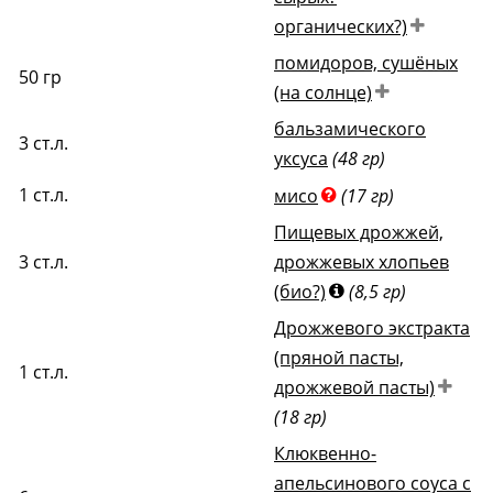
органических?)
помидоров, сушёных
50
гр
(на солнце)
бальзамического
3
ст.л.
уксуса
(48 гр)
1
ст.л.
мисо
(17 гр)
Пищевых дрожжей,
3
ст.л.
дрожжевых хлопьев
(био?)
(8,5 гр)
Дрожжевого экстракта
(пряной пасты,
1
ст.л.
дрожжевой пасты)
(18 гр)
Клюквенно-
апельсинового соуса с