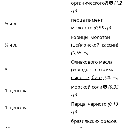
органического?)
(1,2
гр)
перца пимент,
½
ч.л.
молотого
(0,95 гр)
корицы, молотой
¼
ч.л.
(цейлонской, кассии)
(0,65 гр)
Оливкового масла
3
ст.л.
(холодного отжима,
сырого?, био?)
(40 гр)
морской соли
(0,35
1
щепотка
гр)
Перца, черного
(0,10
1
щепотка
гр)
бразильских орехов,