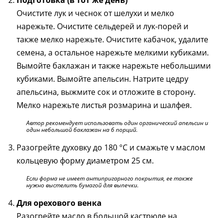
Подготовка (в тот же день)
Очистите лук и чеснок от шелухи и мелко
нарежьте. Очистите сельдерей и лук-порей и
также мелко нарежьте. Очистите кабачок, удалите
семена, а остальное нарежьте мелкими кубиками.
Вымойте баклажан и также нарежьте небольшими
кубиками. Вымойте апельсин. Натрите цедру
апельсина, выжмите сок и отложите в сторону.
Мелко нарежьте листья розмарина и шалфея.
Автор рекомендует использовать один органический апельсин и
один небольшой баклажан на 6 порций.
Разогрейте духовку до 180 °C и смажьте v маслом
кольцевую форму диаметром 25 см.
Если форма не имеет антипригарного покрытия, ее также
нужно выстелить бумагой для выпечки.
Для орехового венка
Разогрейте масло в большой кастрюле на