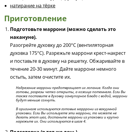
натирание на тёрке
Приготовление
Подготовьте маррони
(можно сделать это
накануне).
Разогрейте духовку до 200°C (вентиляторная
духовка 175°C). Разрежьте маррони крест-накрест
и поставьте в духовку на решетку. Обжаривайте в
течение 20-30 минут. Дайте маррони немного
остыть, затем очистите их.
Надрезание маррони предотвращает их лопание. Когда они
готовы, разрезы четко открыты, а кожица потемнела. Если Вы
также поставите в духовку огнеупорное блюдо с водой, маррони
будут меньше сохнуть.
В оригинале используются готовые марррони из вакуумной
упаковки. Если Вы используете эти маррони, то можете не
делать этот шаг, достаньте маррони из упаковки и крупно
нарежьте их. Они используются в шаге 4.