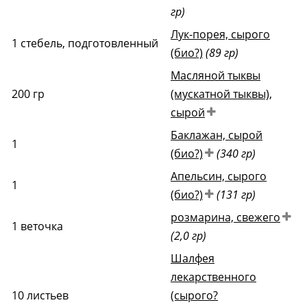
гр)
Лук-порея, сырого
1
стебель, подготовленный
(био?)
(89 гр)
Масляной тыквы
200
гр
(мускатной тыквы),
сырой
Баклажан, сырой
1
(био?)
(340 гр)
Апельсин, сырого
1
(био?)
(131 гр)
розмарина, свежего
1
веточка
(2,0 гр)
Шалфея
лекарственного
10
листьев
(сырого?