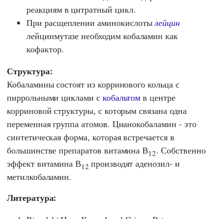
реакциям в цитратный цикл.
При расщеплении аминокислоты
лейцин
лейцинмутазе необходим кобаламин как
кофактор.
Структура:
Кобаламины состоят из корринового кольца с
пиррольными циклами с
кобальтом
в центре
корриновой структуры, с которым связана одна
переменная группа атомов. Цианокобаламин - это
синтетическая форма, которая встречается в
большинстве препаратов витамина В
. Собственно
12
эффект витамина В
производят аденозил- и
12
метилкобаламин.
Литература: