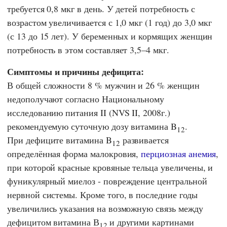
требуется 0,8 мкг в день. У детей потребность с
возрастом увеличивается с 1,0 мкг (1 год) до 3,0 мкг
(с 13 до 15 лет). У беременных и кормящих женщин
потребность в этом составляет 3,5–4 мкг.
Симптомы и причины дефицита:
В общей сложности 8 % мужчин и 26 % женщин
недополучают согласно Национальному
исследованию питания II (NVS II, 2008г.)
рекомендуемую суточную дозу витамина B
.
12
При дефиците витамина B
развивается
12
определённая форма малокровия,
перциозная анемия
,
при которой красные кровяные тельца увеличены, и
фуникулярный миелоз - повреждение центральной
нервной системы. Кроме того, в последние годы
увеличились указания на возможную связь между
дефицитом витамина В
и другими картинами
12