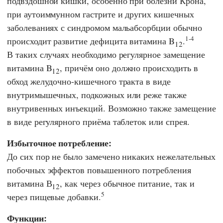
подвздошной кишки, особенно при болезни Крона,
при аутоиммунном гастрите и других кишечных
заболеваниях с синдромом мальабсорбции обычно
1-4
происходит развитие дефицита витамина B
.
12
В таких случаях необходимо регулярное замещение
витамина B
, причём оно должно происходить в
12
обход желудочно-кишечного тракта в виде
внутримышечных, подкожных или реже также
внутривенных инъекций. Возможно также замещение
в виде регулярного приёма таблеток или спрея.
Избыточное потребление:
До сих пор не было замечено никаких нежелательных
побочных эффектов повышенного потребления
витамина В
, как через обычное питание, так и
12
5
через пищевые добавки.
Функции: