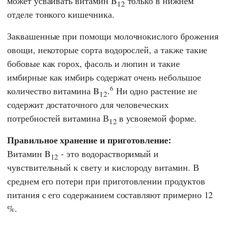
может усваивать витамин B
только в нижнем
12
отделе тонкого кишечника.
Заквашенные при помощи молочнокислого брожения
овощи, некоторые сорта водорослей, а также такие
бобовые как горох, фасоль и люпин и такие
имбирные как имбирь содержат очень небольшое
6
количество витамина B
.
Ни одно растение не
12
содержит достаточного для человеческих
потребностей витамина В
в усвояемой форме.
12
Правильное хранение и приготовление:
Витамин B
- это водорастворимый и
12
чувствительный к свету и кислороду витамин. В
среднем его потери при приготовлении продуктов
питания с его содержанием составляют примерно 12
%.